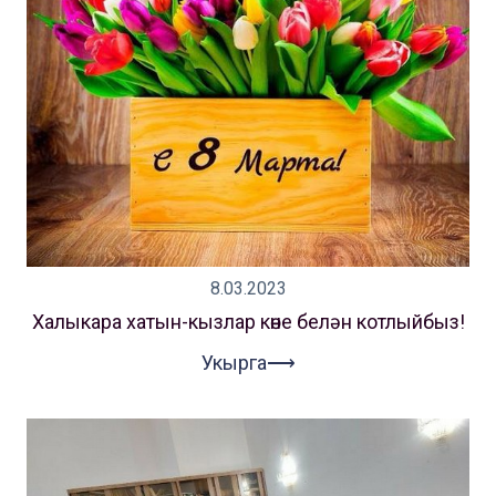
8.03.2023
Халыкара хатын-кызлар көне белән котлыйбыз!
Укырга⟶