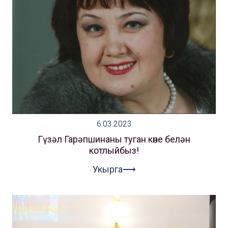
6.03.2023
Гүзәл Гарәпшинаны туган көне белән
котлыйбыз!
Укырга⟶