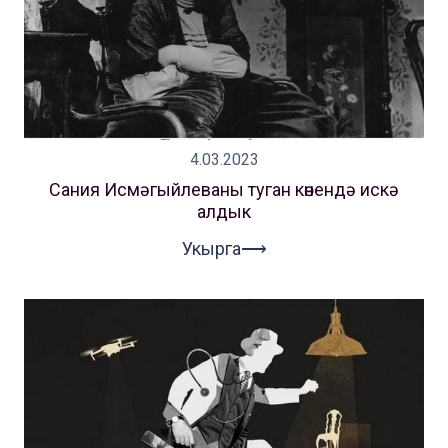
4.03.2023
Сания Исмәгыйлеваны туган көнендә искә
алдык
Укырга⟶