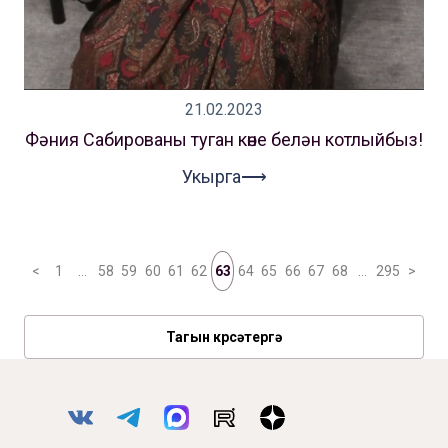
21.02.2023
Фәния Сабированы туган көне белән котлыйбыз!
Укырга⟶
<
1
…
58
59
60
61
62
63
64
65
66
67
68
…
295
>
Тагын күрсәтергә