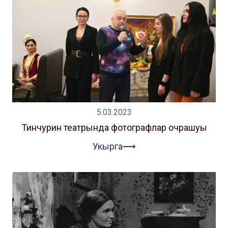
5.03.2023
Тинчурин театрында фотографлар очрашуы
Укырга⟶