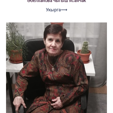
Әбелханова чыгыш ясаячак
Укырга⟶