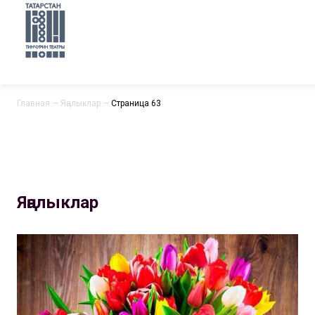
Главная
—
Яңалыклар
—
Страница 63
Яңалыклар