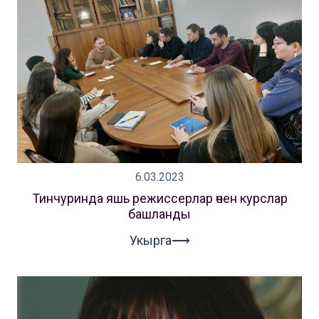
6.03.2023
Тинчуринда яшь режиссерлар өчен курслар
башланды
Укырга⟶