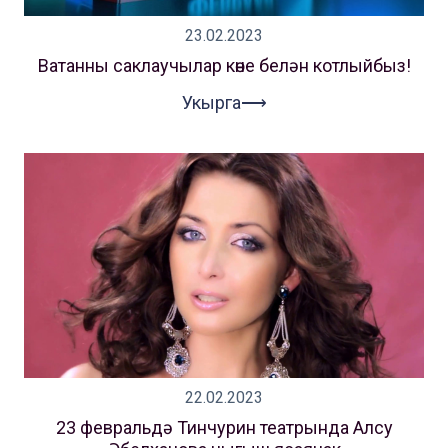
23.02.2023
Ватанны саклаучылар көне белән котлыйбыз!
Укырга⟶
22.02.2023
23 февральдә Тинчурин театрында Алсу