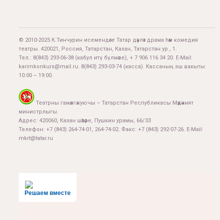
© 2010-2025 К.Тинчурин исемендәге Татар дәүләт драма һәм комедия
театры. 420021, Россия, Татарстан, Казан, Татарстан ур., 1.
Тел.:
8(843) 293-06-38
(кабул итү бүлмәсе), + 7 906 116 34 20. E-Mail:
karimkonkurs@mail.ru
.
8(843) 293-03-74
(касса). Кассаның эш вакыты:
10:00 – 19:00.
Театрны гамәлгә куючы – Татарстан Республикасы Мәдәният
министрлыгы.
Адрес: 420060, Казан шәһәре, Пушкин урамы, 66/33
Телефон: +7 (843) 264-74-01, 264-74-02. Факс: +7 (843) 292-07-26. E-Mail:
mkrt@tatar.ru
Решаем вместе