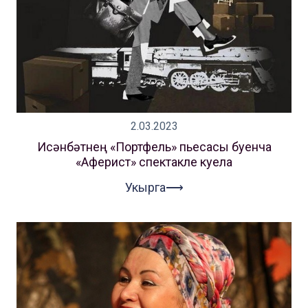
2.03.2023
Исәнбәтнең «Портфель» пьесасы буенча
«Аферист» спектакле куела
Укырга⟶