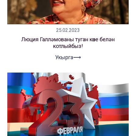
25.02.2023
Люция Галләмованы туган көне белән
котлыйбыз!
Укырга⟶