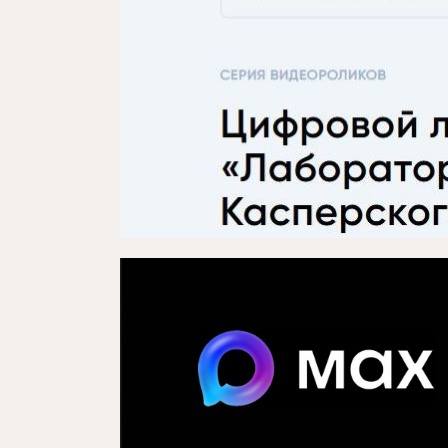
Медиа
Элемтә