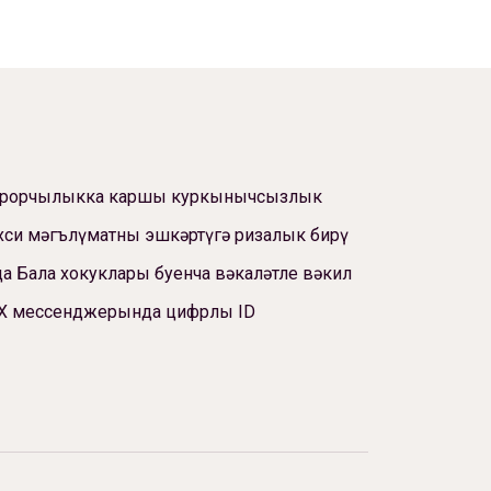
ррорчылыкка каршы куркынычсызлык
си мәгълүматны эшкәртүгә ризалык бирү
а Бала хокуклары буенча вәкаләтле вәкил
Х мессенджерында цифрлы ID