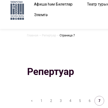
Афиша һәм Билетлар
Театр туры
Элемтә
Главная
—
Репертуар
—
Страница 7
Репертуар
<
1
2
3
4
5
6
7