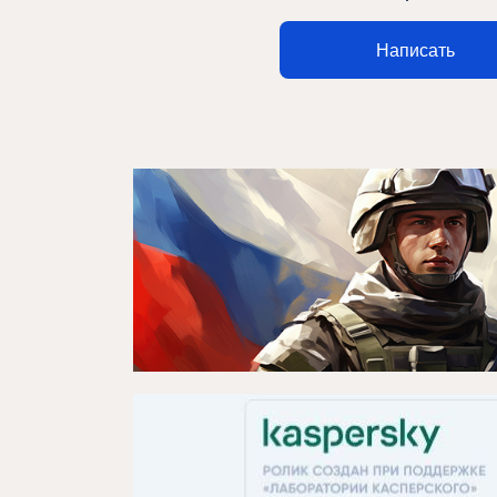
Написать
Афиша
Театр турында
Яңалыклар
Репертуар
Проектлар