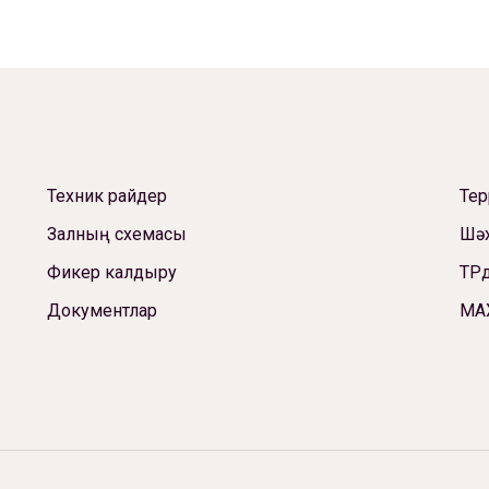
Техник райдер
Те
Залның схемасы
Шәх
Фикер калдыру
ТРд
Документлар
МА