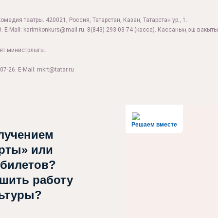
комедия театры. 420021, Россия, Татарстан, Казан, Татарстан ур., 1.
. E-Mail:
karimkonkurs@mail.ru
.
8(843) 293-03-74
(касса). Кассаның эш вакыты:
ият министрлыгы.
07-26. E-Mail: mkrt@tatar.ru
Решаем вместе
лучением
рты» или
 билетов?
чшить работу
льтуры?