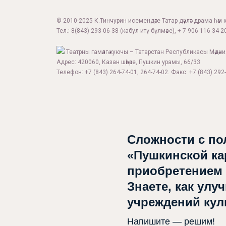
© 2010-2025 К.Тинчурин исемендәге Татар дәүләт драма һәм 
Тел.:
8(843) 293-06-38
(кабул итү бүлмәсе), + 7 906 116 34 20
Театрны гамәлгә куючы – Татарстан Республикасы Мәдән
Адрес: 420060, Казан шәһәре, Пушкин урамы, 66/33
Телефон: +7 (843) 264-74-01, 264-74-02. Факс: +7 (843) 292-
Сложности с по
«Пушкинской ка
приобретением
Знаете, как улу
учреждений ку
Напишите — решим!