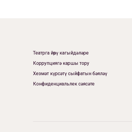
Театрга йөрү кагыйдәләре
Коррупциягә каршы тору
Хезмәт күрсәтү сыйфатын бәяләү
Конфиденциальлек сәясәте