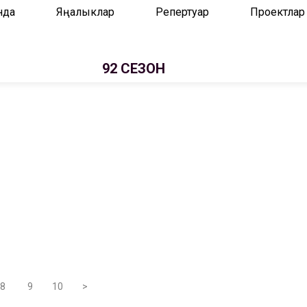
нда
Яңалыклар
Репертуар
Проектлар
92 СЕЗОН
8
9
10
>