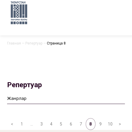
Главная
—
Репертуар
—
Страница 8
Репертуар
<
1
…
3
4
5
6
7
8
9
10
>