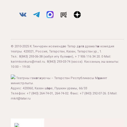
© 2010-2025 К.Тинчурин исемендәге Татар дәүләт драма һәм комедия
театры. 420021, Россия, Татарстан, Казан, Татарстан ур., 1.
Тел.:
8(843) 293-06-38
(кабул итү бүлмәсе), + 7 906 116 34 20. E-Mail:
karimkonkurs@mail.ru
.
8(843) 293-03-74
(касса). Кассаның эш вакыты:
10:00 – 19:00.
Театрны гамәлгә куючы – Татарстан Республикасы Мәдәният
министрлыгы.
Адрес: 420060, Казан шәһәре, Пушкин урамы, 66/33
Телефон: +7 (843) 264-74-01, 264-74-02. Факс: +7 (843) 292-07-26. E-Mail:
mkrt@tatar.ru