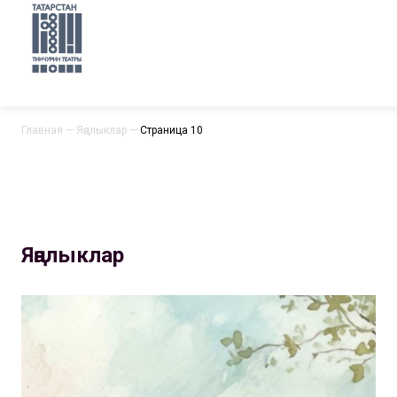
Главная
—
Яңалыклар
—
Страница 10
Яңалыклар