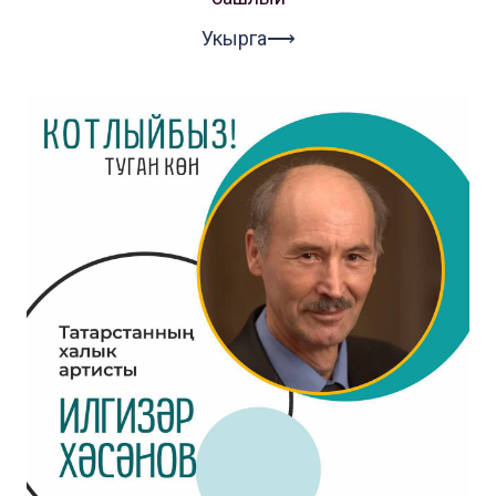
Укырга⟶