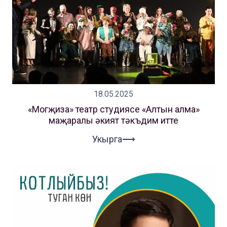
18.05.2025
«Могҗиза» театр студиясе «Алтын алма»
маҗаралы әкият тәкъдим итте
Укырга⟶