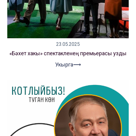
23.05.2025
«Бәхет хакы» спектакленең премьерасы узды
Укырга⟶