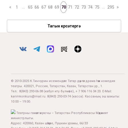
<
1
…
65
66
67
68
69
70
71
72
73
74
75
…
295
>
Тагын күрсәтергә
© 2010-2025 К.Тинчурин исемендәге Татар дәүләт драма һәм комедия
театры. 420021, Россия, Татарстан, Казан, Татарстан ур., 1.
Тел.:
8(843) 293-06-38
(кабул итү бүлмәсе), + 7 906 116 34 20. E-Mail:
karimkonkurs@mail.ru
.
8(843) 293-03-74
(касса). Кассаның эш вакыты:
10:00 – 19:00.
Театрны гамәлгә куючы – Татарстан Республикасы Мәдәният
министрлыгы.
Адрес: 420060, Казан шәһәре, Пушкин урамы, 66/33