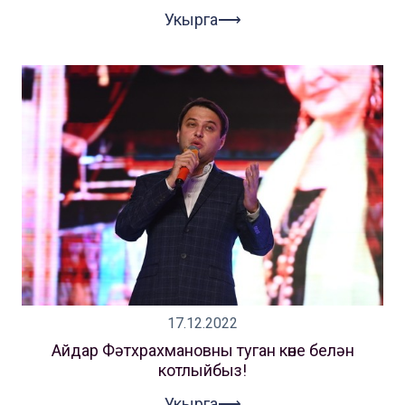
Укырга⟶
17.12.2022
Айдар Фәтхрахмановны туган көне белән
котлыйбыз!
Укырга⟶