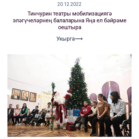
20.12.2022
Тинчурин театры мобилизациягә
эләгүчеләрнең балаларына Яңа ел бәйрәме
оештыра
Укырга⟶