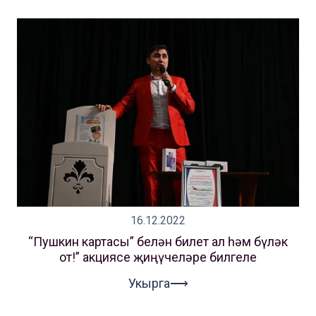
16.12.2022
“Пушкин картасы” белән билет ал һәм бүләк
от!” акциясе җиңүчеләре билгеле
Укырга⟶