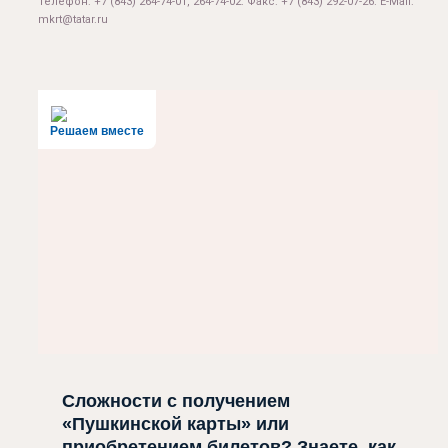
Телефон: +7 (843) 264-74-01, 264-74-02. Факс: +7 (843) 292-07-26. E-Mail:
mkrt@tatar.ru
Решаем вместе
Сложности с получением
«Пушкинской карты» или
приобретением билетов? Знаете, как