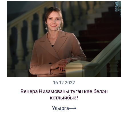
16.12.2022
Венера Низамованы туган көне белән
котлыйбыз!
Укырга⟶