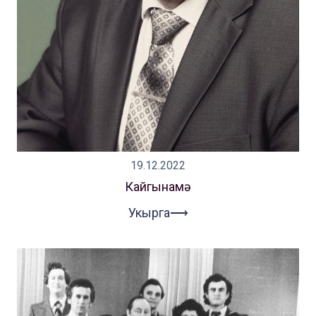
19.12.2022
Кайгынамә
Укырга⟶