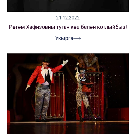
21.12.2022
Рөстәм Хафизовны туган көне белән котлыйбыз!
Укырга⟶