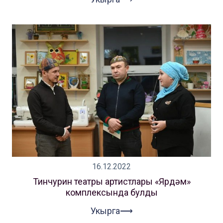
16.12.2022
Тинчурин театры артистлары «Ярдәм»
комплексында булды
Укырга⟶