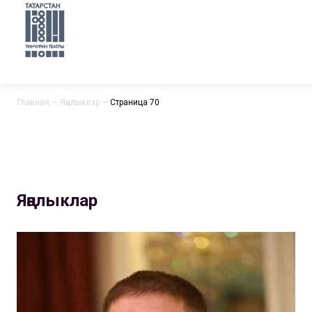
Главная
—
Яңалыклар
—
Страница 70
Яңалыклар