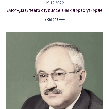
19.12.2022
«Могҗиза» театр студиясе ачык дәрес үткәрде
Укырга⟶