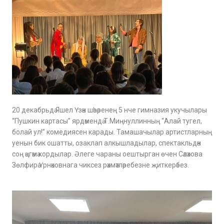
20 декабрьдә Яшел Үзән шәһәренең 5 нче гимназия укучылары
“Пушкин картасы” ярдәмендә Т.Миңнуллинның “Алай тугел,
болай ул!” комедиясен карады. Тамашачылар артистларның
уенын бик ошатты, озаклап алкышладылар, спектакльдән
соң әңгәмә кордылар. Әлеге чараны оештырган өчен Сәләхова
Зөлфирә Үрнәковнага чиксез рәхмәтләребезне җиткерәбез.