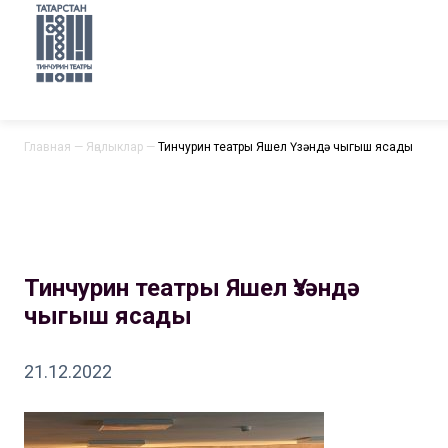
Главная
—
Яңалыклар
—
Тинчурин театры Яшел Үзәндә чыгыш ясады
Тинчурин театры Яшел Үзәндә
чыгыш ясады
21.12.2022