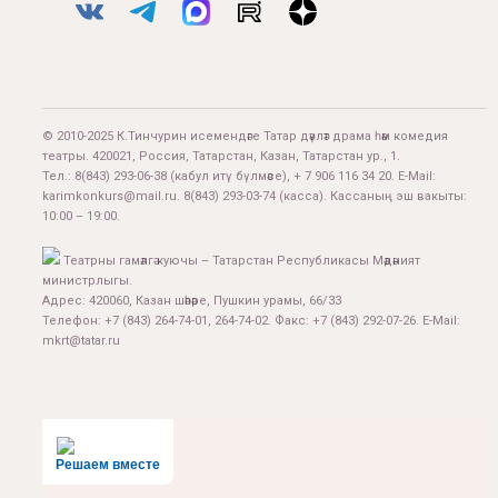
© 2010-2025 К.Тинчурин исемендәге Татар дәүләт драма һәм комедия
театры. 420021, Россия, Татарстан, Казан, Татарстан ур., 1.
Тел.:
8(843) 293-06-38
(кабул итү бүлмәсе), + 7 906 116 34 20. E-Mail:
karimkonkurs@mail.ru
.
8(843) 293-03-74
(касса). Кассаның эш вакыты:
10:00 – 19:00.
Театрны гамәлгә куючы – Татарстан Республикасы Мәдәният
министрлыгы.
Адрес: 420060, Казан шәһәре, Пушкин урамы, 66/33
Телефон: +7 (843) 264-74-01, 264-74-02. Факс: +7 (843) 292-07-26. E-Mail:
mkrt@tatar.ru
Решаем вместе