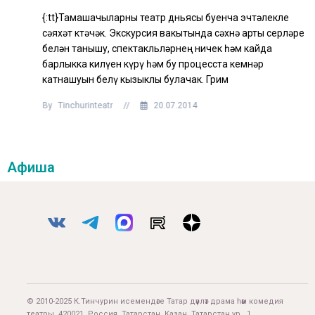
{:tt}Тамашачыларны театр дөньясы буенча эчтәлекле
сәяхәт көтәчәк. Экскурсия вакытында сәхнә арты серләре
белән танышу, спектакльләрнең ничек һәм кайда
барлыкка килүен күрү һәм бу процесста кемнәр
катнашуын белү кызыклы булачак. Грим
By
Tinchurinteatr
//
20.07.2014
Афиша
© 2010-2025 К.Тинчурин исемендәге Татар дәүләт драма һәм комедия
театры. 420021, Россия, Татарстан, Казан, Татарстан ур., 1.