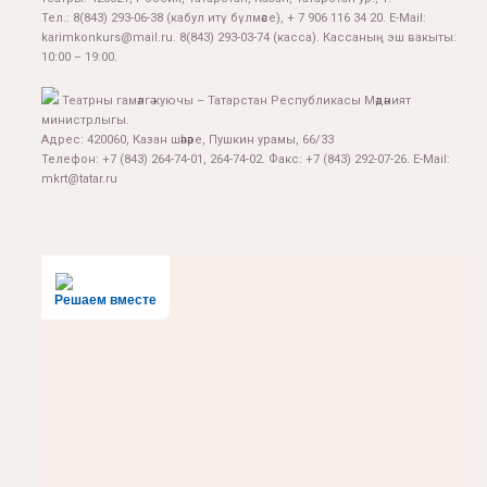
Тел.:
8(843) 293-06-38
(кабул итү бүлмәсе), + 7 906 116 34 20. E-Mail:
karimkonkurs@mail.ru
.
8(843) 293-03-74
(касса). Кассаның эш вакыты:
10:00 – 19:00.
Театрны гамәлгә куючы – Татарстан Республикасы Мәдәният
министрлыгы.
Адрес: 420060, Казан шәһәре, Пушкин урамы, 66/33
Телефон: +7 (843) 264-74-01, 264-74-02. Факс: +7 (843) 292-07-26. E-Mail:
mkrt@tatar.ru
Решаем вместе