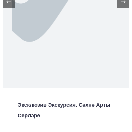
Эксклюзив Экскурсия. Сәхнә Арты
Серләре