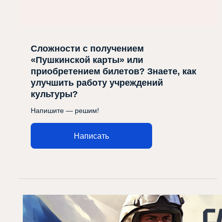
Сложности с получением
«Пушкинской карты» или
приобретением билетов? Знаете, как
улучшить работу учреждений
культуры?
Напишите — решим!
Написать