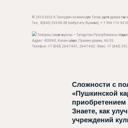
© 2010-2025 К.Тинчурин исемендәге Татар дәүләт драма һәм 
Тел.:
8(843) 293-06-38
(кабул итү бүлмәсе), + 7 906 116 34 20
Театрны гамәлгә куючы – Татарстан Республикасы Мәдән
Адрес: 420060, Казан шәһәре, Пушкин урамы, 66/33
Телефон: +7 (843) 264-74-01, 264-74-02. Факс: +7 (843) 292-
Сложности с по
«Пушкинской ка
приобретением
Знаете, как улу
учреждений ку