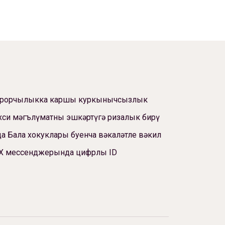
ррорчылыкка каршы куркынычсызлык
си мәгълүматны эшкәртүгә ризалык бирү
а Бала хокуклары буенча вәкаләтле вәкил
Х мессенджерында цифрлы ID