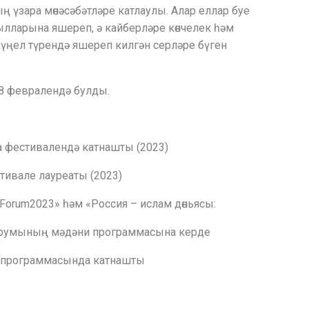
ң үзара мөнәсәбәтләре катлаулы. Алар еллар буе
ылларына яшереп, ә кайберләре көнчелек һәм
күңел түрендә яшереп килгән серләре бүген
8 февралендә булды.
а фестивалендә катнашты (2023)
стивале лауреаты (2023)
nForum2023» һәм «Россия – ислам дөньясы:
орумының мәдәни программасына керде
ра программасында катнашты