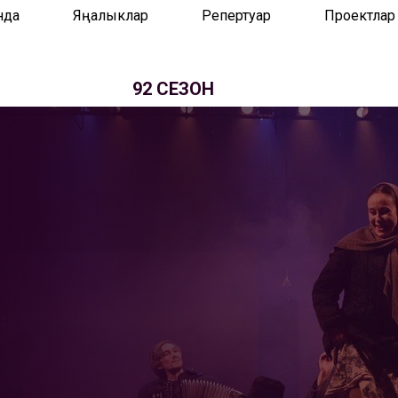
нда
Яңалыклар
Репертуар
Проектлар
92 СЕЗОН