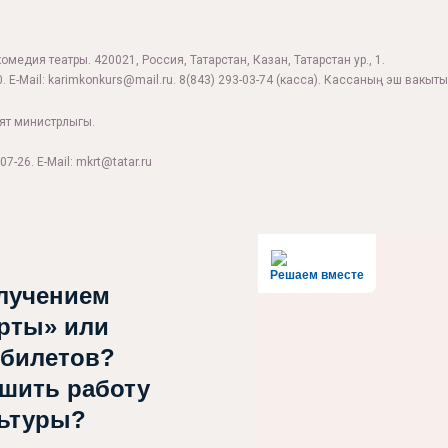
комедия театры. 420021, Россия, Татарстан, Казан, Татарстан ур., 1.
. E-Mail:
karimkonkurs@mail.ru
.
8(843) 293-03-74
(касса). Кассаның эш вакыты:
ият министрлыгы.
07-26. E-Mail: mkrt@tatar.ru
Решаем вместе
лучением
рты» или
 билетов?
чшить работу
льтуры?