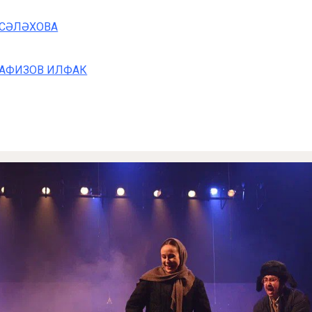
СӘЛӘХОВА
АФИЗОВ ИЛФАК