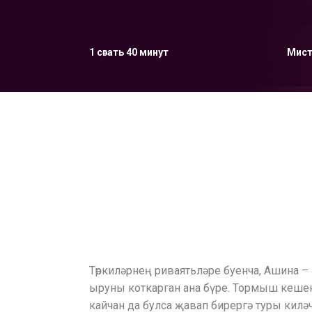
1 сәгать 40 минут
Мист
Төркиләрнең риваятьләре буенча, Ашина – 
ыруны коткарган ана бүре. Тормыш кешене
кайчан да булса җавап бирергә туры килә