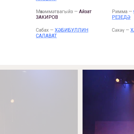
Мөхәммәтвагыйз —
Айзат
Римма —
ЗАКИРОВ
РЕЗЕДӘ
Сабах —
ХӘБИБУЛЛИН
Сәхәү —
Х
САЛАВАТ
Афиша
Театр турында