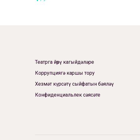
Театрга йөрү кагыйдәләре
Коррупциягә каршы тору
Хезмәт күрсәтү сыйфатын бәяләү
Конфиденциальлек сәясәте