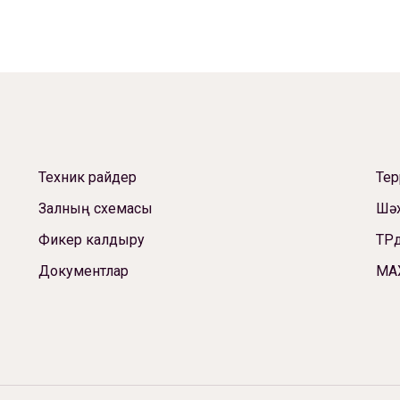
Техник райдер
Те
Залның схемасы
Шәх
Фикер калдыру
ТРд
Документлар
МА