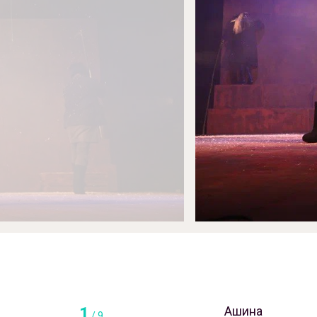
Яңалыклар
Репертуар
Проектлар
Медиа
Элемтә
1
Ашина
/
9