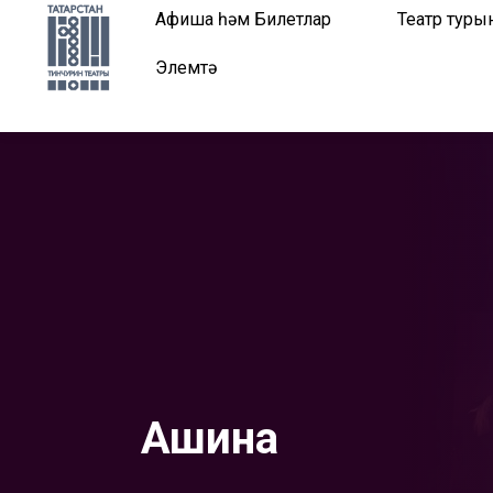
Афиша һәм Билетлар
Театр туры
Элемтә
Ашина