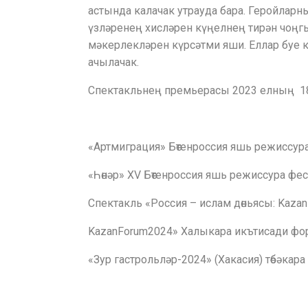
астында калачак утрауда бара. Геройларны
үзләренең хисләрен күңелнең тирән чоңг
мәкерлекләрен күрсәтми яши. Еллар буе 
ачылачак.
Спектакльнең премьерасы 2023 елның 1
«Артмиграция» Бөтенроссия яшь режиссур
«Һөнәр» XV Бөтенроссия яшь режиссура фе
Спектакль «Россия – ислам дөньясы: Kaza
KazanForum2024» Халыкара икътисади ф
«Зур гастрольләр-2024» (Хакасия) төбәка