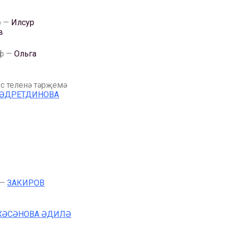
р —
Илсур
в
аф —
Ольга
ус теленә тәрҗемә
ӘДРЕТДИНОВА
 —
ЗАКИРОВ
ХӘСӘНОВА ӘДИЛӘ