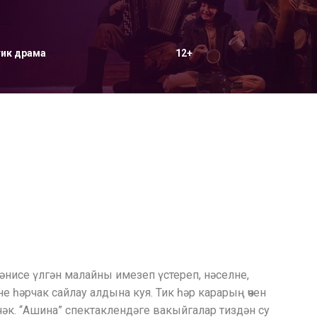
ик драма
12+
әнисе үлгән малайны имезеп үстереп, нәселне,
 һәрчак сайлау алдына куя. Тик һәр карарың өчен
чәк. “Ашина” спектаклендәге вакыйгалар тиздән су