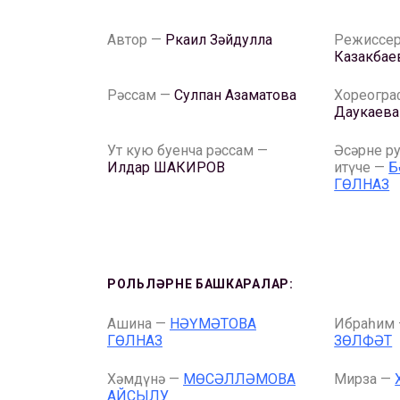
Автор —
Ркаил Зәйдулла
Режиссе
Казакбае
Рәссам —
Сулпан Азаматова
Хореогр
Даукаева
Ут кую буенча рәссам —
Әсәрне р
Илдар ШАКИРОВ
итүче —
Б
ГӨЛНАЗ
РОЛЬЛӘРНЕ БАШКАРАЛАР:
Ашина —
НӘҮМӘТОВА
Ибраһим
ГӨЛНАЗ
ЗӨЛФӘТ
Хәмдүнә —
МӨСӘЛЛӘМОВА
Мирза —
АЙСЫЛУ