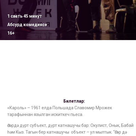
1 сәгать 45 минут
Абсурд комедиясе
16+
Билетлар:
«Кароль» – 1961 елда Польшада Славомир Мрожек
тарафыннан язылган искиткеч пьеса.
Әсәрдә дүрт субъект, дүрт катнашучы бар: Окулист, Онык, Бабай
һәм Кыз. Тагын бер катнашучы объект – ул мылтык. “Әгәр дә