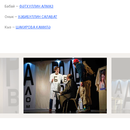
Бабай —
ФӘТХУЛЛИН АЛМАЗ
Онык —
ХӘБИБУЛЛИН САЛАВАТ
Кыз —
ШАКИРОВА КАМИЛӘ