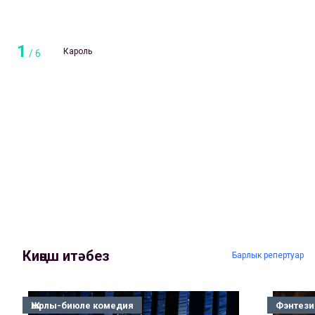
1
Кароль
/
6
Киңәш итәбез
Барлык репертуар
Җырлы-биюле комедия
Фэнтези