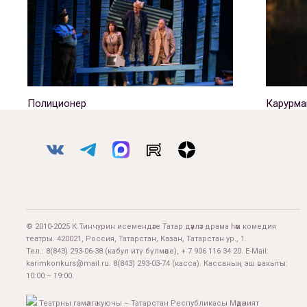
Полиционер
Карурма
© 2010-2025 К.Тинчурин исемендәге Татар дәүләт драма һәм комедия
театры. 420021, Россия, Татарстан, Казан, Татарстан ур., 1.
Тел.:
8(843) 293-06-38
(кабул итү бүлмәсе), + 7 906 116 34 20. E-Mail:
karimkonkurs@mail.ru
.
8(843) 293-03-74
(касса). Кассаның эш вакыты:
10:00 – 19:00.
Театрны гамәлгә куючы – Татарстан Республикасы Мәдәният