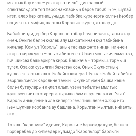
мылтык бар икән – ул атарга тиеш”- дип раслый
спектакльдәге төп персонажларның берсе табиб. Һәм, шулай
итеп, алар һәр катнашучыда, табибка күренергә килгән һәрбер
пациентта мифик, шартлы Карольне күреп, аталар да.
Бабай ниндидер бер Карольне табар һәм, ниһаять, аны атар
өчен, Оныгы белән күзлек алу максатыннан күз табибына
киләләр. Кем ул “Кароль”, аның төс-кыяфәте нинди, ни өчен
атарга кирәк үзен – анысы билгесез. Ләкин моны кичекмәстән,
һичшиксез башкарырга кирәк. Башкача – тормыш, тормыш
түгел. Озакка сузылган бәхәстән соң, Онык Окулистның
күзлеген тартып алып Бабайга кидерә. Шулчак Бабай табибта
эзәрлекләнгән Карольне таный. Окулист үзен башка кеше
белән бутауларын аңлап алып, үзенә төбәлгән мылтык
көпшәсен читкә этәрергә тырыша һәм эзәрлекләнгән “чын”
Кароль аның янына әле килергә генә тиешлеген хәбәр итә.
Һәм шулчак корбанга ау башлана. Корылган мылтык, ниһаять,
ата…
Тоталь “каролизм” идеясе, Карольне һәркемдә күрү, безнең
һәрберебез дә күпмедер күләмдә “Карольләр” барлыгы