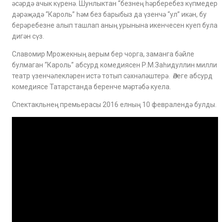
әсәрдә ачык күренә. Шунлыктан “безнең һәрберебез күпмедер
дәрәҗәдә “Кароль” һәм без барыбыз да үзенчә “ул” икән, бу
берәребезне алып ташлап аның урынына икенчесен куеп була
дигән сүз.
Славомир Мрожекның аерым бер чорга, заманга бәйле
булмаган “Кароль” абсурд комедиясен Р.М.Заһидуллин милли
театр үзенчәлекләрен истә тотып сәхнәләштерә. Әлеге абсурд
комедиясе Татарстанда беренче мәртәбә куела.
Спектакльнең премьерасы 2016 елның 10 февралендә булды.