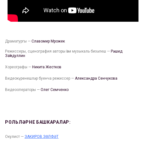
Драматургы —
Славомир Мрожек
Режиссеры, сценография авторы һәм музыкаль бизәлеш —
Рәшид
Заһидуллин
Хореографы —
Никита Жестков
Видеокүренешләр буенча режиссер —
Александра Сенчукова
Видеооператоры —
Олег Семченко
РОЛЬЛӘРНЕ БАШКАРАЛАР:
Окулист —
ЗАКИРОВ ЗӨЛФӘТ