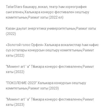
TatarStars башкару, вокал, театр һәм хореография
сәнгатенең Халыкара конкурс-фестивален оештыру
комитетының Рәхмәт хаты (2022 ел)
Казан дәүләт энергетика университетының Рәхмәт хаты
(2022)
«Золотой голос Орфея» Халыкара вокалистлар һәм нәфис
сүз осталары конкурсын оештыру комитетының Рәхмәт
хаты (2022)
“Момент art ' a” Төбәкара конкурс-фестиваленең Рәхмәт
хаты (2022)
“ПОКОЛЕНИЕ-2023” Халыкара конкурсын оештыру
комитетының Рәхмәт хаты (2023)
“Момент art ' a” Төбәкара конкурс-фестиваленең Рәхмәт
хаты (2023)