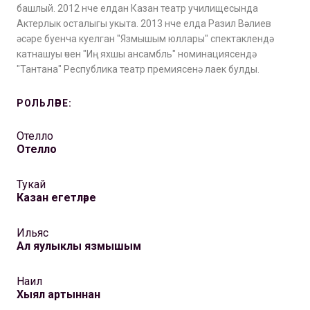
башлый. 2012 нче елдан Казан театр училищесында
Актерлык осталыгы укыта. 2013 нче елда Разил Вәлиев
әсәре буенча куелган "Язмышым юллары" спектаклендә
катнашуы өчен "Иң яхшы ансамбль" номинациясендә
"Тантана" Республика театр премиясенә лаек булды.
РОЛЬЛӘРЕ:
Отелло
Отелло
Тукай
Казан егетләре
Ильяс
Ал яулыклы язмышым
Наил
Хыял артыннан