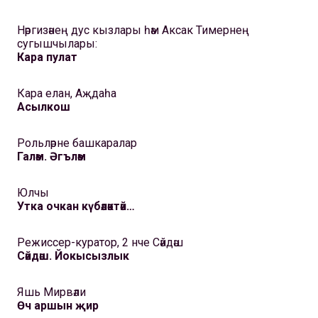
Нәргизәнең дус кызлары һәм Аксак Тимернең
сугышчылары:
Кара пулат
Кара елан, Аҗдаһа
Асылкош
Рольләрне башкаралар
Галәм. Әгъләм
Юлчы
Утка очкан күбәләктәй…
Режиссер-куратор, 2 нче Сәйдәш
Сәйдәш. Йокысызлык
Яшь Мирвәли
Өч аршын җир