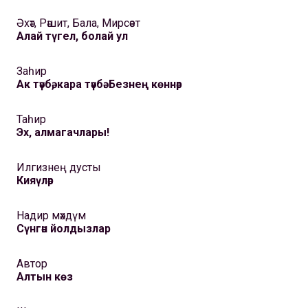
Әхәт, Рәшит, Бала, Мирсәет
Алай түгел, болай ул
Заһир
Ак тәүбә, кара тәүбә. Безнең көннәр
Таһир
Эх, алмагачлары!
Илгизнең дусты
Кияүләр
Надир мәхдүм
Сүнгән йолдызлар
Автор
Алтын көз