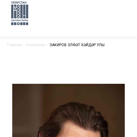
Главная
—
Коллектив
—
ЗАКИРОВ ЗӨЛФӘТ ХӘЙДӘР УЛЫ