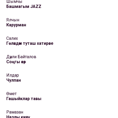
Шымчы
Башмагым JAZZ
Ялчын
Карурман
Салих
Гөләндәм туташ хатирәсе
Дәүли Байталов
Соңгы әсәр
Илдар
Чулпан
Өмет
Гашыйклар тавы
Рамазан
Назлы кияү