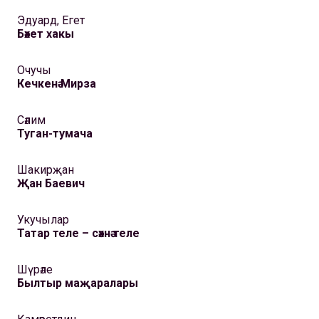
Эдуард, Егет
Бәхет хакы
Очучы
Кечкенә Мирза
Сәлим
Туган-тумача
Шакирҗан
Җан Баевич
Укучылар
Татар теле – сәхнә теле
Шүрәле
Былтыр маҗаралары