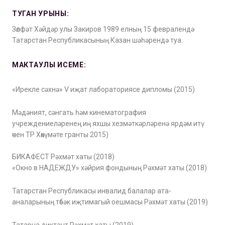
ТУГАН УРЫНЫ:
Зөлфәт Хәйдәр улы Закиров 1989 елның 15 февралендә
Татарстан Республикасының Казан шәһәрендә туа.
МАКТАУЛЫ ИСЕМЕ:
«Ирекле сәхнә» V иҗат лабораториясе дипломы (2015)
Мәдәният, сәнгать һәм кинематография
учреждениеләренең иң яхшы хезмәткәрләренә ярдәм итү
өчен ТР Хөкүмәте гранты 2015)
БИКАФЕСТ Рәхмәт хаты (2018)
«Окно в НАДЕЖДУ» хәйрия фондының Рәхмәт хаты (2018)
Татарстан Республикасы инвалид балалар ата-
аналарының төбәк иҗтимагый оешмасы Рәхмәт хаты (2019)