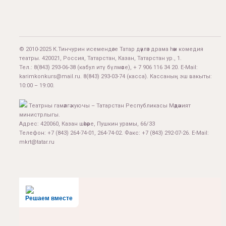
© 2010-2025 К.Тинчурин исемендәге Татар дәүләт драма һәм комедия
театры. 420021, Россия, Татарстан, Казан, Татарстан ур., 1.
Тел.:
8(843) 293-06-38
(кабул итү бүлмәсе), + 7 906 116 34 20. E-Mail:
karimkonkurs@mail.ru
.
8(843) 293-03-74
(касса). Кассаның эш вакыты:
10:00 – 19:00.
Театрны гамәлгә куючы – Татарстан Республикасы Мәдәният
министрлыгы.
Адрес: 420060, Казан шәһәре, Пушкин урамы, 66/33
Телефон: +7 (843) 264-74-01, 264-74-02. Факс: +7 (843) 292-07-26. E-Mail:
mkrt@tatar.ru
Решаем вместе