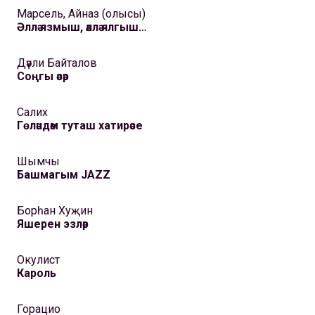
Марсель, Айназ (олысы)
Әллә язмыш, әллә ялгыш…
Дәүли Байталов
Соңгы әсәр
Салих
Гөләндәм туташ хатирәсе
Шымчы
Башмагым JAZZ
Борһан Хуҗин
Яшерен эзләр
Окулист
Кароль
Горацио