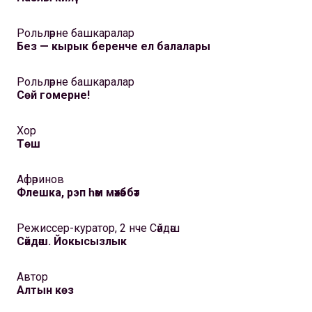
Рольләрне башкаралар
Без — кырык беренче ел балалары
Рольләрне башкаралар
Сөй гомерне!
Хор
Төш
Афәринов
Флешка, рэп һәм мәхәббәт
Режиссер-куратор, 2 нче Сәйдәш
Сәйдәш. Йокысызлык
Автор
Алтын көз