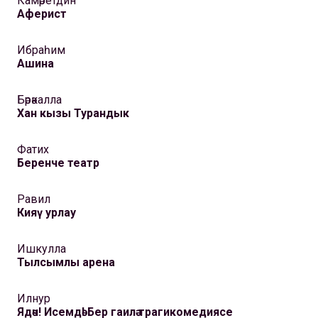
Камәретдин
Аферист
Ибраһим
Ашина
Бәрәкалла
Хан кызы Турандык
Фатих
Беренче театр
Равил
Кияү урлау
Ишкулла
Тылсымлы арена
Илнур
Ядәч! Исемдә! Бер гаилә трагикомедиясе