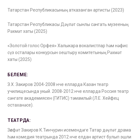
Татарстан Республикасының атказанган артисты (2023)
Татарстан Республикасы Дәүләт сынлы сәнгать музееның
Рәхмәт хаты (2025)
«Золотой голос Орфея» Халыкара вокалистлар һәм нәфис
сүз осталары конкурсын оештыру комитетының Рәхмәт
хаты (2025)
БЕЛЕМЕ:
З.Х. Закиров 2004-2008 нче елларда Казан театр
училищесында укый. 2008-2012 нче елларда Россия театр
сәнгате академиясен (ГИТИС) тәмамлый (Л.Е. Хейфец
остаханәсе).
ТЕАТРДА:
Зөлфәт Закиров К.Тинчурин исемендәге Татар дәүләт драма
һәм комедия театрында 2012 нче елдан артист булып эшли