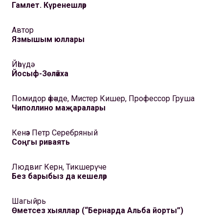
Гамлет. Күренешләр
Автор
Язмышым юллары
Йәһүдә
Йосыф-Зөләйха
Помидор әфәнде, Мистер Кишер, Профессор Груша
Чиполлино маҗаралары
Кенәз Петр Серебряный
Соңгы риваять
Людвиг Керн, Тикшерүче
Без барыбыз да кешеләр
Шагыйрь
Өметсез хыяллар (“Бернарда Альба йорты”)