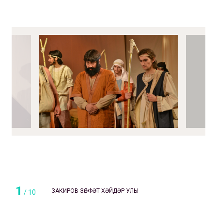
1
ЗАКИРОВ ЗӨЛФӘТ ХӘЙДӘР УЛЫ
/
10