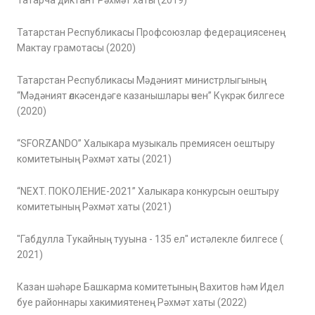
Татарча диктант Рәхмәт хаты (2019)
Татарстан Республикасы Профсоюзлар федерациясенең
Мактау грамотасы (2020)
Татарстан Республикасы Мәдәният министрлыгының
“Мәдәният өлкәсендәге казанышлары өчен” Күкрәк билгесе
(2020)
“SFORZANDO” Халыкара музыкаль премиясен оештыру
комитетының Рәхмәт хаты (2021)
“NEXT. ПОКОЛЕНИЕ-2021” Халыкара конкурсын оештыру
комитетының Рәхмәт хаты (2021)
"Габдулла Тукайның тууына - 135 ел" истәлекле билгесе (
2021)
Казан шәһәре Башкарма комитетының Вахитов һәм Идел
буе районнары хакимиятенең Рәхмәт хаты (2022)