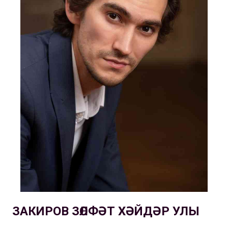
ЗАКИРОВ ЗӨЛФӘТ ХӘЙДӘР УЛЫ