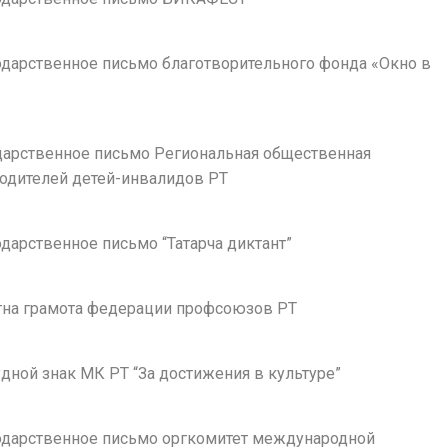
годарственное письмо благотворительного фонда «Окно в
одарственное письмо Региональная общественная
родителей детей-инвалидов РТ
годарственное письмо “Татарча диктант”
етна грамота федерации профсоюзов РТ
рудной знак МК РТ “За достижения в культуре”
агодарственное письмо оргкомитет международной