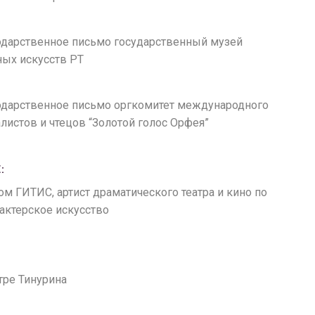
годарственное письмо государственный музей
ных искусств РТ
агодарственное письмо оргкомитет международного
листов и чтецов “Золотой голос Орфея”
:
лом ГИТИС, артист драматического театра и кино по
актерское искусство
атре Тинурина