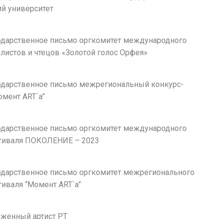
ий университет
агодарственное письмо оргкомитет международного
листов и чтецов «Золотой голос Орфея»
агодарственное письмо межрегиональный конкурс-
омент ART`a”
агодарственное письмо оргкомитет международного
тиваля ПОКОЛЕНИЕ – 2023
агодарственное письмо оргкомитет межрегионального
тиваля “Момент ART`a”
луженный артист РТ