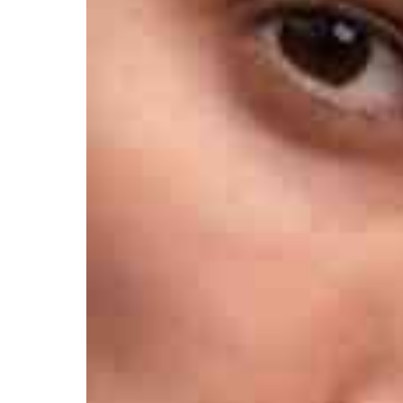
Афиша
О театре
Новости
Репертуар
Проекты
Медиа