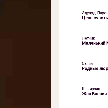
Эдуард, Паре
Цена счаст
Летчик
Маленький 
Салим
Родные лю
Шакирзян
Жан Баевич