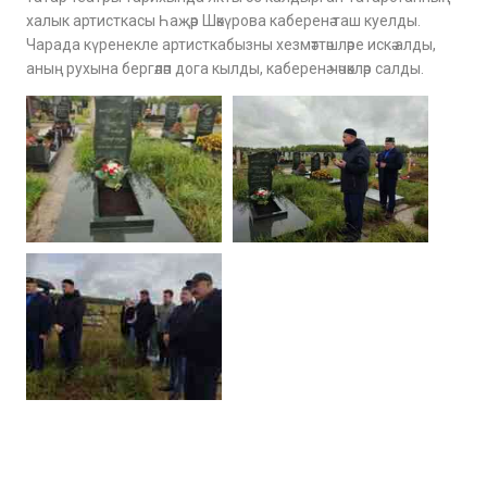
халык артисткасы Һаҗәр Шәкүрова каберенә таш куелды.
Чарада күренекле артисткабызны хезмәттәшләре искә алды,
аның рухына бергәләп дога кылды, каберенә чәчәкләр салды.