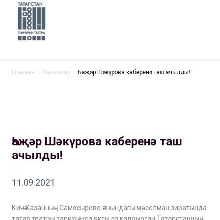
Главная
—
Яңалыклар
—
Һаҗәр Шәкүрова каберенә таш ачылды!
Һаҗәр Шәкүрова каберенә таш
ачылды!
11.09.2021
Кичә Казанның Самосырово янындагы мөселман зиратында
татар театры тарихында якты эз калдырган Татарстанның