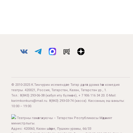
© 2010-2025 К.Тинчурин исемендәге Татар дәүләт драма һәм комедия
театры. 420021, Россия, Татарстан, Казан, Татарстан ур., 1.
Тел.:
8(843) 293-06-38
(кабул итү бүлмәсе), + 7 906 116 34 20. E-Mail:
karimkonkurs@mail.ru
.
8(843) 293-03-74
(касса). Кассаның эш вакыты:
10:00 – 19:00.
Театрны гамәлгә куючы – Татарстан Республикасы Мәдәният
министрлыгы.
Адрес: 420060, Казан шәһәре, Пушкин урамы, 66/33