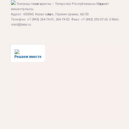
Театрны гамәлгә куючы – Татарстан Республикасы Мәдәният
министрлыгы.
Адрес: 420060, Казан шәһәре, Пушкин урамы, 66/33
Телефон: +7 (843) 264-74-01, 264-74-02. Факс: +7 (843) 292-07-26. E-Mail:
mkrt@tatar.ru
Решаем вместе