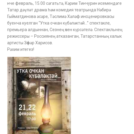
нче февраль, 15.00 сәгатьтә, Кәрим Тинчурин исемендәге
Татар дәүләт драма һәм комедия театрында Нәбирә
Гыйматдинова әсәре, Тәслимә Хәләф инсценировкасы
буенча куелган “Утка очкан күбәләктәй…” спектакле,
премьера алдыннан, Сезнең өчен күрсәтелә. Спектакльнең
режиссеры – Россиянең атказанган, Татарстанның халык
артисты Зөфәр Харисов.
Рәхим итегез!