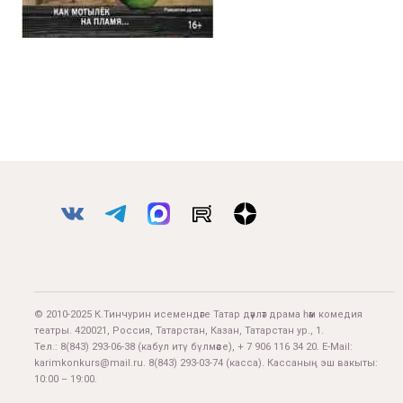
© 2010-2025 К.Тинчурин исемендәге Татар дәүләт драма һәм комедия
театры. 420021, Россия, Татарстан, Казан, Татарстан ур., 1.
Тел.:
8(843) 293-06-38
(кабул итү бүлмәсе), + 7 906 116 34 20. E-Mail:
karimkonkurs@mail.ru
.
8(843) 293-03-74
(касса). Кассаның эш вакыты:
10:00 – 19:00.