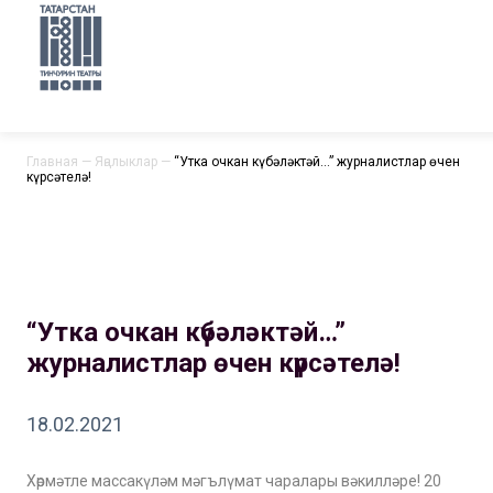
Главная
—
Яңалыклар
—
“Утка очкан күбәләктәй…” журналистлар өчен
күрсәтелә!
“Утка очкан күбәләктәй…”
журналистлар өчен күрсәтелә!
18.02.2021
Хөрмәтле массакүләм мәгълүмат чаралары вәкилләре! 20