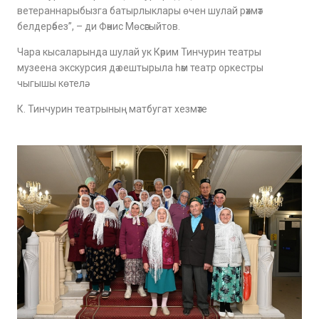
ветераннарыбызга батырлыклары өчен шулай рәхмәт
белдерәбез”, – ди Фәнис Мөсәгыйтов.
Чара кысаларында шулай ук Кәрим Тинчурин театры
музеена экскурсия дә оештырыла һәм театр оркестры
чыгышы көтелә.
К. Тинчурин театрының матбугат хезмәте