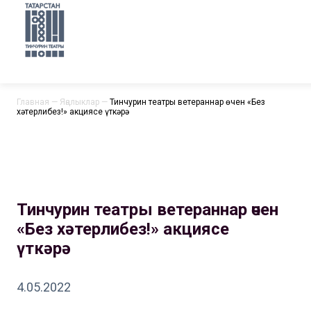
Главная
—
Яңалыклар
—
Тинчурин театры ветераннар өчен «Без
хәтерлибез!» акциясе үткәрә
Тинчурин театры ветераннар өчен
«Без хәтерлибез!» акциясе
үткәрә
4.05.2022