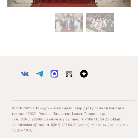
© 2010-2025 К.Тинчурин исемендәге Татар дәүләт драма һәм комедия
театры. 420021, Россия, Татарстан, Казан, Татарстан ур., 1.
Тел.:
8(843) 293-06-38
(кабул итү бүлмәсе), + 7 906 116 34 20. E-Mail:
karimkonkurs@mail.ru
.
8(843) 293-03-74
(касса). Кассаның эш вакыты:
10:00 – 19:00.