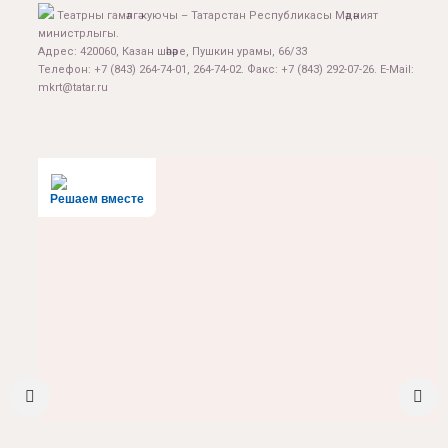
Театрны гамәлгә куючы – Татарстан Республикасы Мәдәният
министрлыгы.
Адрес: 420060, Казан шәһәре, Пушкин урамы, 66/33
Телефон: +7 (843) 264-74-01, 264-74-02. Факс: +7 (843) 292-07-26. E-Mail:
mkrt@tatar.ru
Решаем вместе