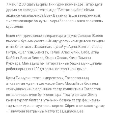
7 май, 12.00 сәгатьтә, Кәрим Тинчурин исемендәге Татар дәүләт
драма һәм комедия театрында “Без хәтерлибез! хәйрия
акциясе кысаларында Бөек Ватан сугышы ветераннары,
тыл хезмәтчәннәре һәм сугыш чоры балалары өчен спектакль
күрсәтеләчәк.
Быел тинчуринлылар ветераннарга язучы Салават Юзеев
пьесасы буенча куелган «Кыяу урлау» комедиясен тәкъдим
итәчәк. Спектакльгә Казаннан, шулай ук Арча, Балтач, Лаеш,
Питрәч, Яшел Үзән, Биектау, Теләче, Апас, Әлки, Саба, Әтнә,
Кайбыч, Балык Бистәсе, Югары Ослан, Кама Тамагы,
Кукмара, Мамадыш һәм Татарстанның башка муниципаль
районнарыннан 400дән артык ветеран чакырыла.
Кәрим Тинчурин театры директоры, Татарстанның
атказанган мәдәният хезмәткәре Фәнис Мөсәгыйтов билгеләп
үткәнчә, Җиңү көне алдыннан театр коллективы Татарстан
ветераннары өчен бүләк оештыра. “Театр ел саен Җиңү
көнен зурлап билгеләп үтә. Чөнки безнең театр фашизмны
тар-мар итү эшенә зур өлеш керткән. Хәйрия спектакле күрсәтү
– Тинчурин театрының матур традициясе. Без