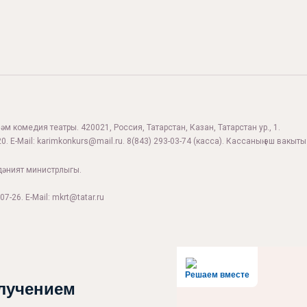
м комедия театры. 420021, Россия, Татарстан, Казан, Татарстан ур., 1.
0. E-Mail:
karimkonkurs@mail.ru
.
8(843) 293-03-74
(касса). Кассаның эш вакыты:
дәният министрлыгы.
07-26. E-Mail: mkrt@tatar.ru
Решаем вместе
лучением