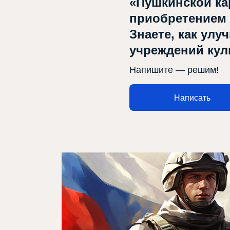
«Пушкинской ка
приобретением
Проектлар
Знаете, как улу
Медиа
учреждений ку
Элемтә
Напишите — решим!
Написать