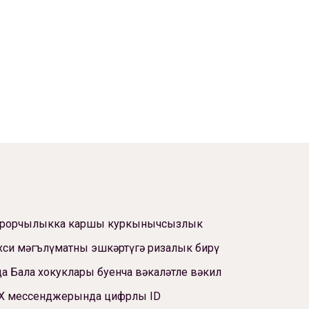
ррорчылыкка каршы куркынычсызлык
си мәгълүматны эшкәртүгә ризалык бирү
а Бала хокуклары буенча вәкаләтле вәкил
Х мессенджерында цифрлы ID