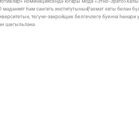
 мотивлар» номинациясендә югары мода «Этно-Эрато»Халык
 мәдәният һәм сәнгать институтының Рәхмәт хаты белән бү
ниверситетын, тегүче-закройщик белгечлеге буенча һөнәри
лән шөгыльләнә.