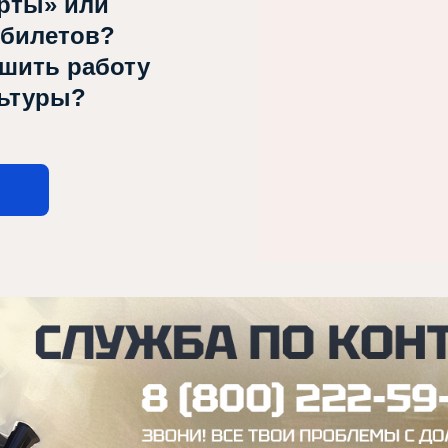
рты» или
 билетов?
чшить работу
льтуры?