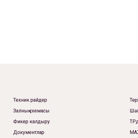
Техник райдер
Те
Залның схемасы
Шәх
Фикер калдыру
ТРд
Документлар
МА