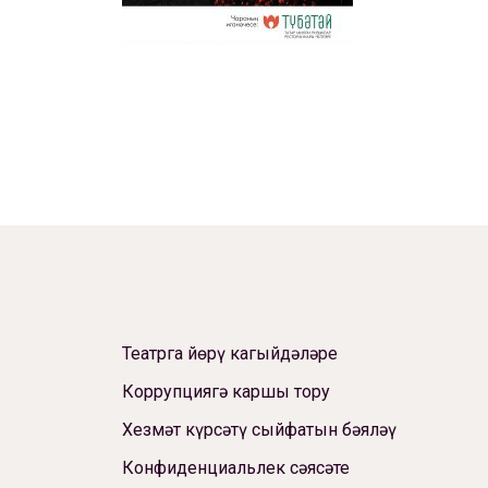
Театрга йөрү кагыйдәләре
Коррупциягә каршы тору
Хезмәт күрсәтү сыйфатын бәяләү
Конфиденциальлек сәясәте