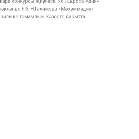
ара конкурсы җиңүчесе. Ул «Европа-Азия»
ләкләнде һ.б. Н.Галимова «Мөхәммәдия»
 училище тәмамлый. Хәзерге вакытта