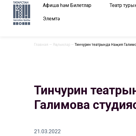
Афиша һәм Билетлар
Театр туры
Элемтә
Главная
—
Яңалыклар
—
Тинчурин театрында Наҗия Галим
Тинчурин театрын
Галимова студия
21.03.2022