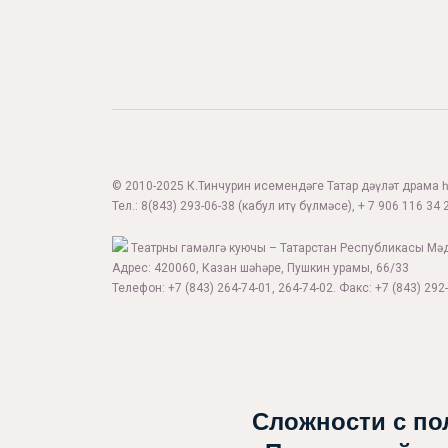
© 2010-2025 К.Тинчурин исемендәге Татар дәүләт драма һә
Тел.:
8(843) 293-06-38
(кабул итү бүлмәсе), + 7 906 116 34 2
Театрны гамәлгә куючы – Татарстан Республикасы Мә
Адрес: 420060, Казан шәһәре, Пушкин урамы, 66/33
Телефон: +7 (843) 264-74-01, 264-74-02. Факс: +7 (843) 292-
Афиша
Театр турында
Яңалыклар
Сложности с по
Репертуар