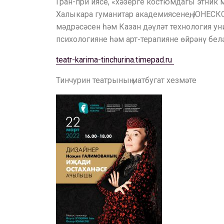
Гран-при иясе, «хәзерге костюмдагы этник
Халыкара гуманитар академиясенең, ЮНЕСКО
мәдрәсәсен һәм Казан дәүләт технология у
психологияне һәм арт-терапияне өйрәнү бе
teatr-karima-tinchurina.timepad.ru
Тинчурин театрының матбугат хезмәте