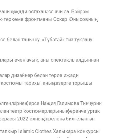
аның иҗади остаханәсе ачыла. Бәйрәм
рок-төркеме фронтмены Оскар Юнысовның
е белән танышу, «Түбәтәй» тиз туклану
ылары өчен ачык, аны спектакль алдыннан
алар дизайнер белән төрле иҗади
р костюмы тарихы, аның хәзерге торышы
лгечләрнең берсе Наҗия Галимова Тинчурин
елән театр костюмерларының беренче уртак
ерасы 2022 елның апреленә билгеләнгән.
тапкыр Islamic Clothes Халыкара конкурсы