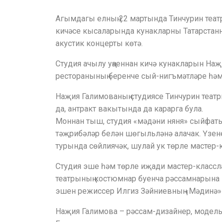
Агымдагы елның 22 мартында Тинчурин теат
кичәсе кысаларында кунакларны Татарстанн
акустик концерты көтә.
Студия ачылу уңаеннан кичә кунакларын Наҗ
ресторанының беренче сый-нигъмәтләре һәм 
Наҗия Галимованың студиясе Тинчурин теат
да, антракт вакытында да карарга була.
Моннан тыш, студия «мәдәни няня» сыйфаты
тәҗрибәләр белән шөгыльләнә алачак. Үзене
турында сөйлиячәк, шулай ук төрле мастер-
Студия эше һәм төрле иҗади мастер-классл
театрының костюмнар буенча рәссамнарына к
эшен режиссер Илгиз Зәйниевның «Мәдинә» 
Наҗия Галимова – рәссам-дизайнер, модель