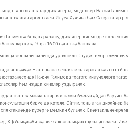
рында танылган татар дизайнеры, модельер Наҗия Галимов
ың атказанган артисткасы Илүсә Хуҗина һәм Gauga татар 
ия Галимова белән аралашу, дизайнер киемнәре коллекцияс
башкалар көтә. Чара 16.00 сәгатьтә башлана.
рының колонналы залында урнашкан. Студия театр тамашач
нда эшләячәк – ата-аналар спектакль караган вакытта бал
ң остаханәсендә Наҗия Галимова театрга килүчеләргә тата
класслар һәм иҗади кичәләр уздырачак.
ардан тыш, заманча татар костюмы буенча әйдәп баручы бе
онсультация бирүе дә көтелә. Әйтик, танылган дизайнер б
спектаклендә күрергә мөмкин булачак. Спектакльнең премь
ер, КФУның әдәби-нәфис салонының мактаулы әгъзасы. Ике 