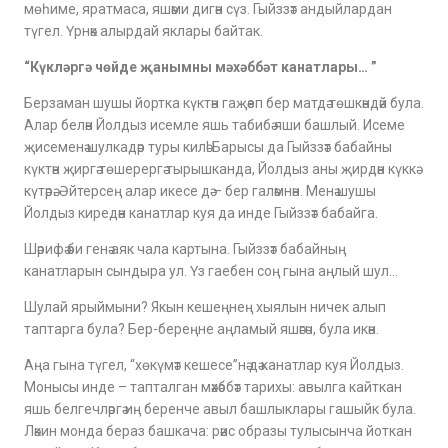
мөһиме, яратмаса, яшәми дигән сүз. Гыйззәт андыйлардан
түгел. Үрнәк алырдай яклары байтак.
“Күкләргә чөйде җанымны мәхәббәт канатлары… ”
Берзаман шушы йортка күктән гаҗәеп бер матдә төшкәндәй була.
Алар белән Йолдыз исемле яшь табибә яши башлый. Исеме
җисеменә шулкадәр туры килә! Барысы да Гыйззәт бабайны
күктән җиргә төшерергә тырышканда, Йолдыз аны җирдән күккә
күтәрә. Әйтерсең алар икесе дә – бер галәмнән. Менә шушы
Йолдыз киредән канатлар куя да инде Гыйззәт бабайга.
Шәрифә әби генә аяк чала картына. Гыйззәт бабайның
канатларын сындыра ул. Үз гаебен соң гына аңлый шул…
Шулай ярыймыни? Якын кешеңнең хыялын ничек алып
таптарга була? Бер-береңне аңламый яшәгәч, була икән.
Аңа гына түгел, “хөкүмәт кешесе”нә дә канатлар куя Йолдыз.
Монысы инде – тапталган мәхәббәт тарихы: авылга кайткан
яшь белгечләргә иң беренче авыл башлыклары гашыйк була.
Ләкин монда бераз башкача: рәис образы тулысынча йоткан