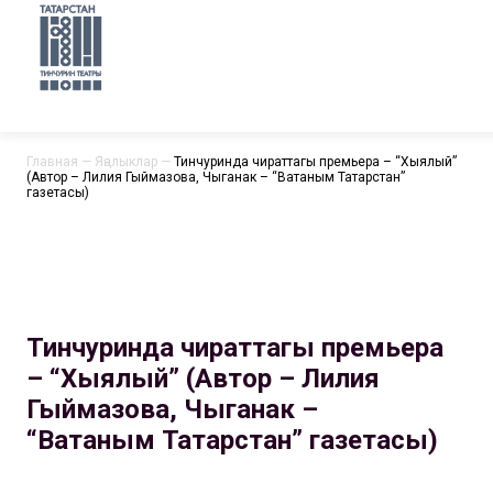
Главная
—
Яңалыклар
—
Тинчуринда чираттагы премьера – “Хыялый”
(Автор – Лилия Гыймазова, Чыганак – “Ватаным Татарстан”
газетасы)
Тинчуринда чираттагы премьера
– “Хыялый” (Автор – Лилия
Гыймазова, Чыганак –
“Ватаным Татарстан” газетасы)