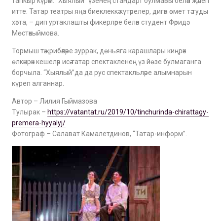
тапкыр күрәм. “Хыялый” үзенең стандарт булмавы белән җәлеп
итте. Татар театры яңа биеклеккә күтәрелер, дигән өмет тә туды
хәтта, – дип уртаклашты фикерләре белән студент Фәридә
Мөстәкыймова.
Тормыш тәҗрибәләре зуррак, дөньяга карашлары киңрәк
өлкәнрәк кешеләр исә татар спектакленең үз йөзе булмаганга
борчыла. “Хыялый”да да рус спектакльләре алымнарын
күреп алганнар.
Автор – Лилия Гыймазова
Тулырак –
https://vatantat.ru/2019/10/tinchurinda-chirattagy-
premera-hyyalyj/
Фотограф – Салават Камалетдинов, “Татар-информ”.