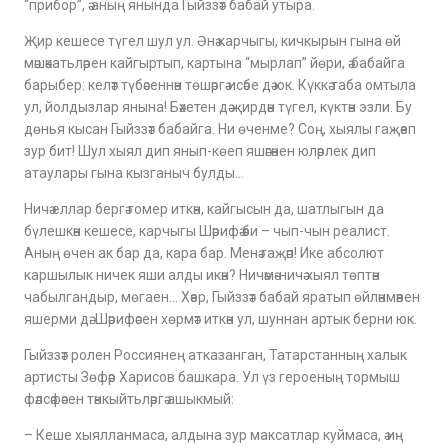
“прибор”, ә аның янында Гыйззәт бабай утыра.
Җир кешесе түгел шул ул. Әнә карчыгы, кичкырын гына өй
мәшәкатьләрен кайгыртып, картына “мырлап” йөри, ә бабайга
барыбер: келәт түбәсеннән төшәргә исәбе дә юк. Күккә таба омтыла
ул, йолдызлар янына! Бәхетен дә җирдән түгел, күктән эзли. Бу
дөнья кысан Гыйззәт бабайга. Ни өченме? Соң, хыялы гаҗәеп
зур бит! Шул хыял дип янып-көеп яшәгәнен юләрлек дип
атаулары гына кызганыч булды…
Ничә еллар бергә гомер иткән, кайгысын да, шатлыгын да
бүлешкән кешесе, карчыгы Шәрифә әби – чып-чын реалист.
Аның өчен ак бар да, кара бар. Менә гаҗәп! Ике абсолют
каршылык ничек яши алды икән? Ничәмә-ничә хыял төптән
чабылгандыр, мөгаен… Хәер, Гыйззәт бабай яратып өйләнмәвен
яшерми дә. Шәрифәсен хөрмәт иткән ул, шуннан артык берни юк.
Гыйззәт ролен Россиянең атказанган, Татарстанның халык
артисты Зөфәр Харисов башкара. Ул үз героеның тормыш
фәлсәфәсен тәнкыйтьләргә ашыкмый:
–
Кеше хыялланмаса, алдына зур максатлар куймаса, ә иң