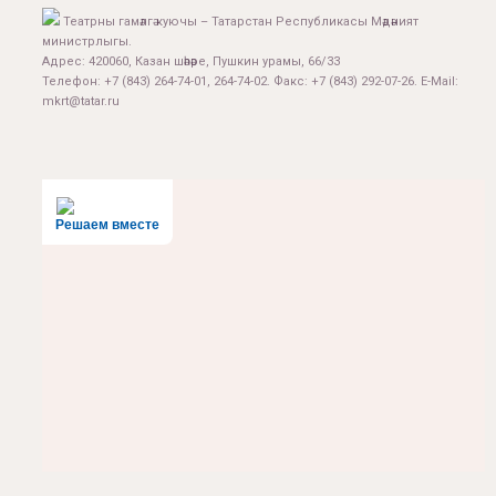
Театрны гамәлгә куючы – Татарстан Республикасы Мәдәният
министрлыгы.
Адрес: 420060, Казан шәһәре, Пушкин урамы, 66/33
Телефон: +7 (843) 264-74-01, 264-74-02. Факс: +7 (843) 292-07-26. E-Mail:
mkrt@tatar.ru
Решаем вместе