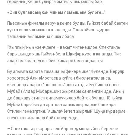
геройның Кеше булырга омтылышы, хыялы бар.
«Син булгансың икән минем язмышым бүләге…
”
Пьесаның финалы аеруча көчле булды. Гыйззәт бабай бәхетен
күктән эзләп ялгышканын аңлады. Әллә кайчан җирдән
тапканын аңламыйча яшәгән ләбаса.
“Хыялый”ның үзенчәлеге – вакыт чигенешләре. Спектакль
барышында яшь Гыйззәт белән Шәрифә дә күренгәләп алды. Тик
алар тел белән түгел, бию хәрәкәтләре белән аңлашты.
Бу алымга карата тамашачы фикере икегә бүленде. Берәүләр
хореограф Алинә Мостаева куйган биюләргә сокланса,
икенчеләр аларны “пошлость” дип атады. Бу биюләр өчен
Mубай (Илдар Мөбарәкшин) җырлары сайланган иде. Аның
да башкару стилен аңламаучылар байтак булды. Югыйсә,
Mубай барыбыз да яраткан халык җырларын башкара.
Стилен генә үзгәрткән, “яшьләрчә” итеп җырлый. Шуңа күрәдерме,
спектакльдә яшьләр байтак күренде.
– Спектакльләр карарга еш йөрсәм дә, мондыйны беренче