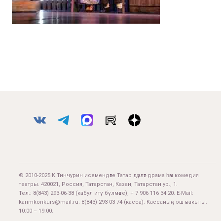
© 2010-2025 К.Тинчурин исемендәге Татар дәүләт драма һәм комедия
театры. 420021, Россия, Татарстан, Казан, Татарстан ур., 1.
Тел.:
8(843) 293-06-38
(кабул итү бүлмәсе), + 7 906 116 34 20. E-Mail:
karimkonkurs@mail.ru
.
8(843) 293-03-74
(касса). Кассаның эш вакыты:
10:00 – 19:00.