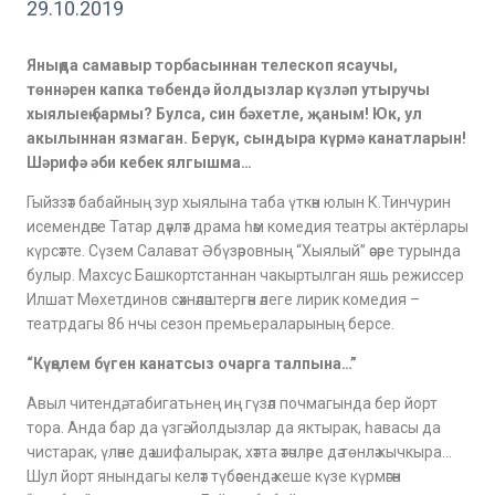
29.10.2019
Яныңда самавыр торбасыннан телескоп ясаучы,
төннәрен капка төбендә йолдызлар күзләп утыручы
хыялыең бармы? Булса, син бәхетле, җаным! Юк, ул
акылыннан язмаган. Берүк, сындыра күрмә канатларын!
Шәрифә әби кебек ялгышма…
Гыйззәт бабайның зур хыялына таба үткән юлын К.Тинчурин
исемендәге Татар дәүләт драма һәм комедия театры актёрлары
күрсәтте. Сүзем Салават Әбүзәровның “Хыялый” әсәре турында
булыр. Махсус Башкортстаннан чакыртылган яшь режиссер
Илшат Мөхетдинов сәхнәләштергән әлеге лирик комедия –
театрдагы 86 нчы сезон премьераларының берсе.
“Күңелем бүген канатсыз очарга талпына…”
Авыл читендә, табигатьнең иң гүзәл почмагында бер йорт
тора. Анда бар да үзгә: йолдызлар да яктырак, һавасы да
чистарак, үләне дә шифалырак, хәтта әтәчләре дә төнлә кычкыра…
Шул йорт янындагы келәт түбәсендә кеше күзе күрмәгән