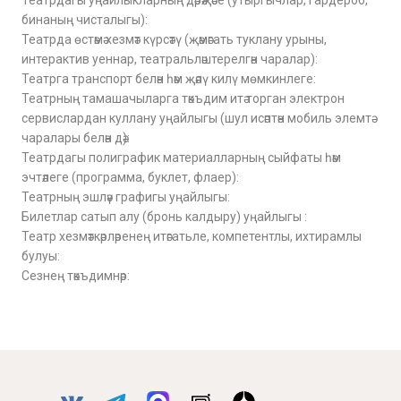
Театрдагы уңайлыкларның дәрәҗәсе (утыргычлар, гардероб,
бинаның чисталыгы):
Театрда өстәмә хезмәт күрсәтү (җәмәгать туклану урыны,
интерактив уеннар, театральләштерелгән чаралар):
Театрга транспорт белән һәм җәяү килү мөмкинлеге:
Театрның тамашачыларга тәкъдим итә торган электрон
сервислардан куллану уңайлыгы (шул исәптән мобиль элемтә
чаралары белән дә):
Театрдагы полиграфик материалларның сыйфаты һәм
эчтәлеге (программа, буклет, флаер):
Театрның эшләү графигы уңайлыгы:
Билетлар сатып алу (бронь калдыру) уңайлыгы :
Театр хезмәткәрләренең итәгатьле, компетентлы, ихтирамлы
булуы:
Сезнең тәкъдимнәр: