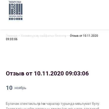
Главная
—
Хезмәт күрсәтү сыйфатын билгеләү
—
Отзыв от 10.11.2020
09:03:06
Отзыв от 10.11.2020 09:03:06
10
ноябрь
Булачак спектакльләр һәм чаралар турында мәгълүмат булу: