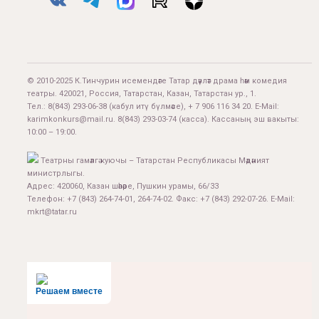
© 2010-2025 К.Тинчурин исемендәге Татар дәүләт драма һәм комедия
театры. 420021, Россия, Татарстан, Казан, Татарстан ур., 1.
Тел.:
8(843) 293-06-38
(кабул итү бүлмәсе), + 7 906 116 34 20. E-Mail:
karimkonkurs@mail.ru
.
8(843) 293-03-74
(касса). Кассаның эш вакыты:
10:00 – 19:00.
Театрны гамәлгә куючы – Татарстан Республикасы Мәдәният
министрлыгы.
Адрес: 420060, Казан шәһәре, Пушкин урамы, 66/33
Телефон: +7 (843) 264-74-01, 264-74-02. Факс: +7 (843) 292-07-26. E-Mail:
mkrt@tatar.ru
Решаем вместе