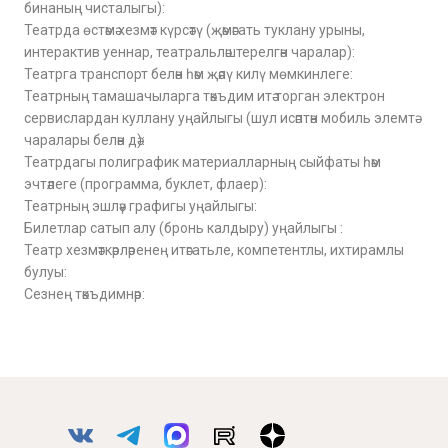
бинаның чисталыгы):
Театрда өстәмә хезмәт күрсәтү (җәмәгать туклану урыны,
интерактив уеннар, театральләштерелгән чаралар):
Театрга транспорт белән һәм җәяү килү мөмкинлеге:
Театрның тамашачыларга тәкъдим итә торган электрон
сервислардан куллану уңайлыгы (шул исәптән мобиль элемтә
чаралары белән дә):
Театрдагы полиграфик материалларның сыйфаты һәм
эчтәлеге (программа, буклет, флаер):
Театрның эшләү графигы уңайлыгы:
Билетлар сатып алу (бронь калдыру) уңайлыгы :
Театр хезмәткәрләренең итәгатьле, компетентлы, ихтирамлы
булуы:
Сезнең тәкъдимнәр: