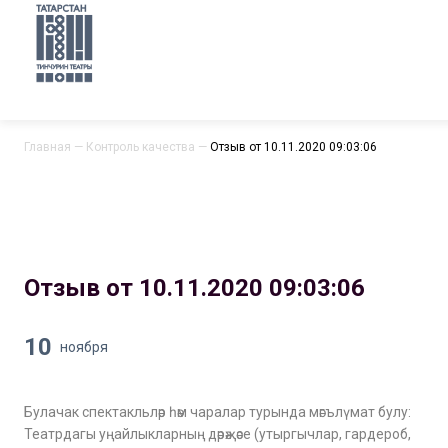
Главная
—
Контроль качества
—
Отзыв от 10.11.2020 09:03:06
Отзыв от 10.11.2020 09:03:06
10
ноября
Булачак спектакльләр һәм чаралар турында мәгълүмат булу:
Театрдагы уңайлыкларның дәрәҗәсе (утыргычлар, гардероб,