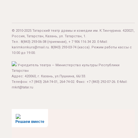
© 2010-2025 Татарский театр драмы и комедии им. К.Тинчурина. 420021,
Россия, Татарстан, Казань, ул. Татарстан, 1.
Тел.:
8(843) 293-06-38
(приемная), + 7 906 116 34 20. E-Mail:
karimkonkurs@mail.ru
.
8(843) 293-03-74
(касса). Режим работы кассы с
10:00 до 19:00.
Учредитель театра — Министерство культуры Республики
Татарстан
Адрес: 420060, г. Казань, ул.Пушкина, 66/33.
Телефон: +7 (843) 264-74-01, 264-74-02. Факс: +7 (843) 292-07-26. E-Mail:
mkrt@tatar.ru
Решаем вместе