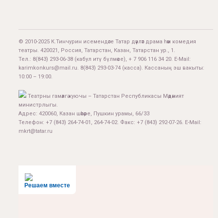
© 2010-2025 К.Тинчурин исемендәге Татар дәүләт драма һәм комедия
театры. 420021, Россия, Татарстан, Казан, Татарстан ур., 1.
Тел.:
8(843) 293-06-38
(кабул итү бүлмәсе), + 7 906 116 34 20. E-Mail:
karimkonkurs@mail.ru
.
8(843) 293-03-74
(касса). Кассаның эш вакыты:
10:00 – 19:00.
Театрны гамәлгә куючы – Татарстан Республикасы Мәдәният
министрлыгы.
Адрес: 420060, Казан шәһәре, Пушкин урамы, 66/33
Телефон: +7 (843) 264-74-01, 264-74-02. Факс: +7 (843) 292-07-26. E-Mail:
mkrt@tatar.ru
Решаем вместе