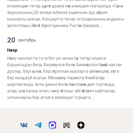
исемендәге татар дәүләт драма һәм комедия театрында «Сәхнә»
журналының 20-еллык юбилее уңаеннан зур хәйрия
концерты узачак. Концертта татар эстрадасының алдынгы
артистлары Зәйнәб Фәрхетдинова, Рөстәм Закиров,…
20
сентябрь
Нәзер
Нәзер чынлап та тота бит ул, моны һәр татар кешесе
борынгыдан белә… Хисмәтулла белән Хикмәтулла бәләкәй чактан
дуслар, бергә үскән, бергә яраткан кызларга өйләнешкән, хәтта
бер көндә туй ясаган. Менә хәзер тирә-якта бомбалар
шартлаганда, якты дөнья белән бәхилләшәм дип торганда,
алар, исән калыр өчен, нәзер әйтешә – өйгә әйләнеп кайтсалар,
хатыннарны бер атнага алмашып торырга….