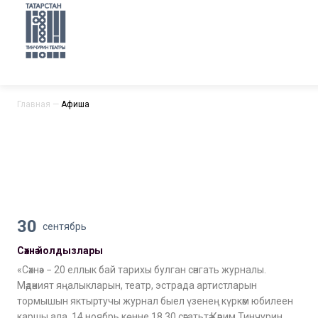
Главная
—
Афиша
30
сентябрь
Сәхнә йолдызлары
«Сәхнә» − 20 еллык бай тарихы булган сәнгать журналы.
Мәдәният яңалыкларын, театр, эстрада артистларын
тормышын яктыртучы журнал быел үзенең күркәм юбилеен
каршы ала. 14 ноябрь көнне 18.30 сәгатьтә Кәрим Тинчурин