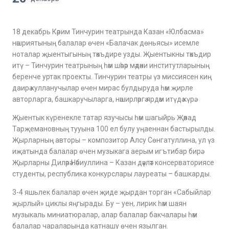
18 декабрь
Кәрим Тинчурин театрында Казан «Юлбасма»
нәшриятының балалар өчен «Балачак дөньясы» исемле
ноталар җыентыгының тәкъдире узды. Җыентыкны тәкъдир
итү – Тинчурин театрының һәм шәһәр мәдәни институтларының
беренче уртак проекты. Тинчурин театры үз миссиясен киң
даирә кулланучылар өчен мирас булдыруда һәм җирле
авторларга, башкаручыларга, нәширләргә ярдәм итүдә күрә.
Җыентык күренекле татар язучысы һәм шагыйрь Җәвад
Тарҗемановның тууына 100 ел булу уңаеннан бастырылды.
Җырларның авторы – композитор Алсу Сөнгатуллина, ул үз
иҗатында балалар өчен музыкага аерым игътибар бирә.
Җырларны Диләрә Нәбиуллина – Казан дәүләт консерваториясе
студенты, республика конкурслары лауреаты – башкарды.
3-4 яшьлек балалар өчен җиде җырдан торган «Сабыйлар
җырлый» циклы яңгырады. Бу – уен, лирик һәм шаян
музыкаль миниатюралар, алар балалар бакчалары һәм
балалар чараларында катнашу өчен язылган.