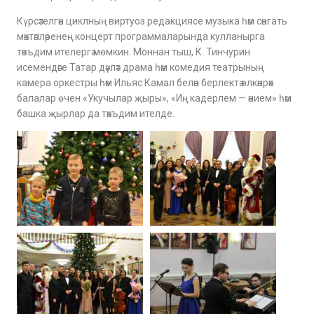
Күрсәтелгән циклның виртуоз редакциясе музыка һәм сәнгать
мәктәпләренең концерт программаларында кулланырга
тәкъдим ителергә мөмкин. Моннан тыш, К. Тинчурин
исемендәге Татар дәүләт драма һәм комедия театрының
камера оркестры һәм Ильяс Камал белән берлектә өлкәнрәк
балалар өчен «Укучылар җыры», «Иң кадерлем — әнием» һәм
башка җырлар да тәкъдим ителде.