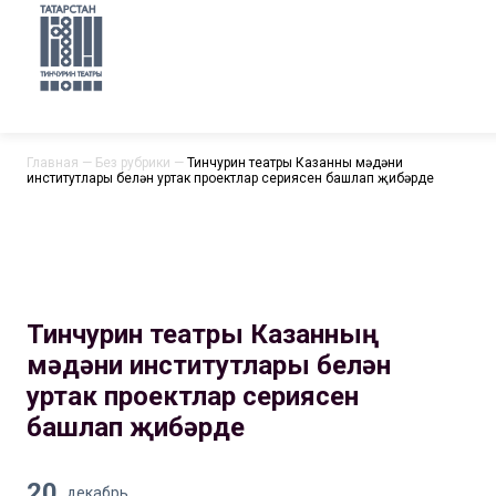
Главная
—
Без рубрики
—
Тинчурин театры Казанның мәдәни
институтлары белән уртак проектлар сериясен башлап җибәрде
Тинчурин театры Казанның
мәдәни институтлары белән
уртак проектлар сериясен
башлап җибәрде
20
декабрь