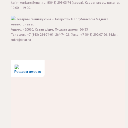
karimkonkurs@mail.ru
.
8(843) 293-03-74
(касса). Кассаның эш вакыты:
10:00 – 19:00.
Театрны гамәлгә куючы – Татарстан Республикасы Мәдәният
министрлыгы.
Адрес: 420060, Казан шәһәре, Пушкин урамы, 66/33
Телефон: +7 (843) 264-74-01, 264-74-02. Факс: +7 (843) 292-07-26. E-Mail:
mkrt@tatar.ru
Решаем вместе