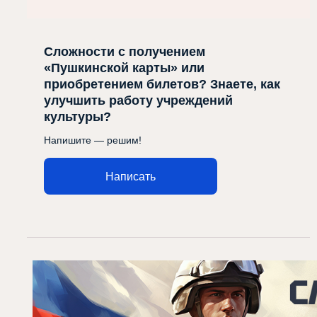
Сложности с получением
«Пушкинской карты» или
приобретением билетов? Знаете, как
улучшить работу учреждений
культуры?
Напишите — решим!
Написать