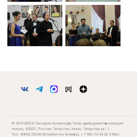
© 2010-2025 К.Тинчурин исемендәге Татар дәүләт драма һәм комедия
театры. 420021, Россия, Татарстан, Казан, Татарстан ур., 1.
Тел.:
8(843) 293-06-38
(кабул итү бүлмәсе), + 7 906 116 34 20. E-Mail: