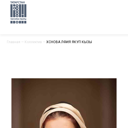
Главная
—
Коллектив
—
ХӘСӘНОВА ӘЛФИЯ ЯКУП КЫЗЫ