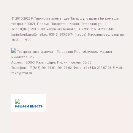
© 2010-2025 К.Тинчурин исемендәге Татар дәүләт драма һәм комедия
театры. 420021, Россия, Татарстан, Казан, Татарстан ур., 1.
Тел.:
8(843) 293-06-38
(кабул итү бүлмәсе), + 7 906 116 34 20. E-Mail:
karimkonkurs@mail.ru
.
8(843) 293-03-74
(касса). Кассаның эш вакыты:
10:00 – 19:00.
Театрны гамәлгә куючы – Татарстан Республикасы Мәдәният
министрлыгы.
Адрес: 420060, Казан шәһәре, Пушкин урамы, 66/33
Телефон: +7 (843) 264-74-01, 264-74-02. Факс: +7 (843) 292-07-26. E-Mail:
mkrt@tatar.ru
Решаем вместе