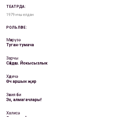
ТЕАТРДА:
1979 нчы елдан
РОЛЬЛӘРЕ:
Мәхрүзә
Туган-тумача
Зарчы
Сәйдәш. Йокысызлык
Хәдичә
Өч аршын җир
Зәкия әби
Эх, алмагачлары!
Халисә