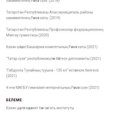
хакимиятенең Рәхмәт сүзе (2018)
Татарстан Республикасы Апас муниципаль районы
хакимиятенең Рәхмәт хаты (2019)
Татарстан Республикасы Профсоюзлар федерациясенең
Мактау грамотасы (2020)
Казан шәһәре Башкарма комитетының Рәхмәт хаты (2021)
“Татар сүзе” республикакүләм бәйгесе дипломанты (2021)
"Габдулла Тукайның тууына - 135 ел" истәлекле билгесе
(2021)
4 нче МАГБУ гимназия-интернатының Рәхмәт сүзе (2021)
БЕЛЕМЕ:
Ка­зан дәүләт мә­дә­ни­ят һәм сәнгать инс­ти­ту­ты