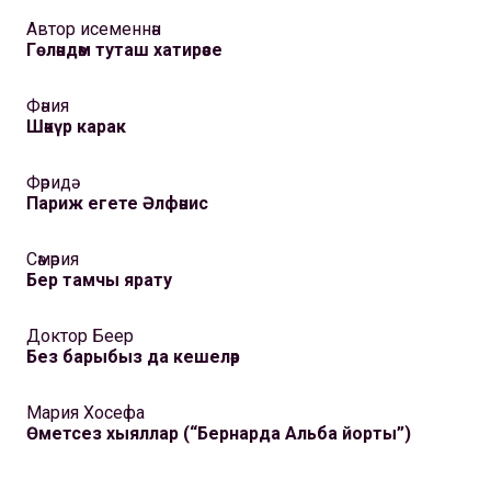
Автор исеменнән
Гөләндәм туташ хатирәсе
Фәния
Шәкүр карак
Фәридә
Париж егете Әлфәнис
Сәмәрия
Бер тамчы ярату
Доктор Беер
Без барыбыз да кешеләр
Мария Хосефа
Өметсез хыяллар (“Бернарда Альба йорты”)