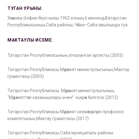
ТУГАН УРЫНЫ:
Хәсәнова Әлфия Якуп кызы 1952 елның 6 июнендә Татарстан
Республикасының Саба районы, Чәбки–Саба авылында туа.
МАКТАУЛЫ ИСЕМЕ:
Татарстан Республикасының атказанган артисты (2003)
Татарстан Республикасы Мәдәният министрлыгының Мактау
грамотасы (2003)
Татарстан Республикасы Мәдәният министрлыгының
“Мәдәнияттәге казанышлары өчен” күкрәк билгесе (2012)
Татарстан Республикасы Мәдәният хезмәткәрләре профсоюз
комитетының Мактау грамотасы (2017)
Татарстан Республикасы Саба муниципаль районы