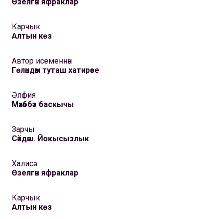
Өзелгән яфраклар
Карчык
Алтын көз
Автор исеменнән
Гөләндәм туташ хатирәсе
Әлфия
Мәхәббәт баскычы
Зарчы
Сәйдәш. Йокысызлык
Халисә
Өзелгән яфраклар
Карчык
Алтын көз