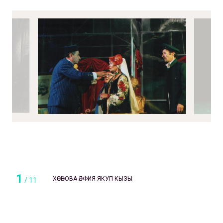
1
ХӘСӘНОВА ӘЛФИЯ ЯКУП КЫЗЫ
/
11