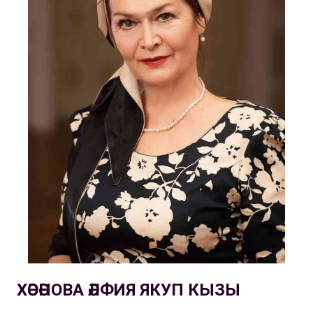
ХӘСӘНОВА ӘЛФИЯ ЯКУП КЫЗЫ