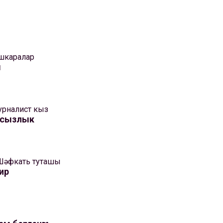
шкаралар
м
рналист кыз
кысызлык
Шәфкать туташы
ир