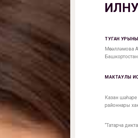
ИЛНУ
ТУГАН УРЫНЫ
Мөсәлләмова 
Башкортостан
МАКТАУЛЫ И
Казан шәһәре
районнары ха
“Татарча дикт