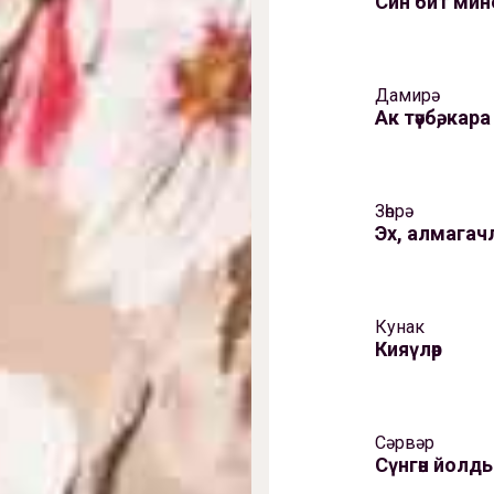
Син бит мин
Дамирә
Ак тәүбә, кара
Зөһрә
Эх, алмагач
Кунак
Кияүләр
Сәрвәр
Сүнгән йолд