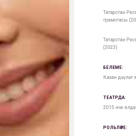
Татарстан Ре
грамотасы (20
Татарстан Ре
(2023)
БЕЛЕМЕ:
Казан дәүләт 
ТЕАТРДА:
2015 нче елда
РОЛЬЛӘРЕ: