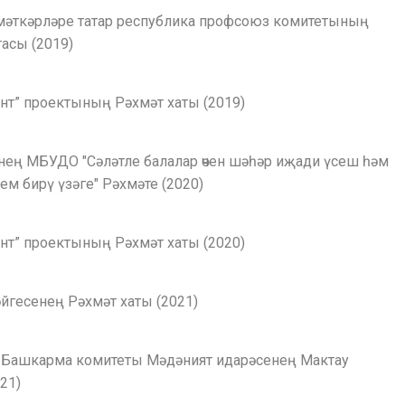
мәткәрләре татар республика профсоюз комитетының
асы (2019)
ант” проектының Рәхмәт хаты (2019)
нең МБУДО "Сәләтле балалар өчен шәһәр иҗади үсеш һәм
ем бирү үзәге" Рәхмәте (2020)
ант” проектының Рәхмәт хаты (2020)
бәйгесенең Рәхмәт хаты (2021)
 Башкарма комитеты Мәдәният идарәсенең Мактау
21)