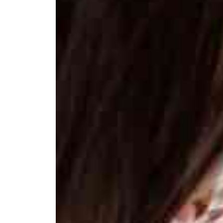
Элемтә