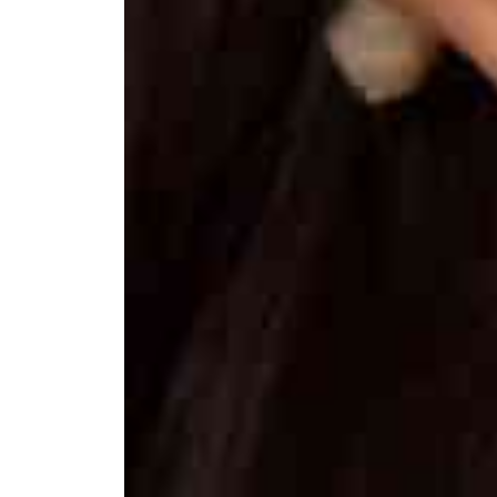
Афиша
Театр турында
Яңалыклар
Репертуар
Проектлар
Медиа