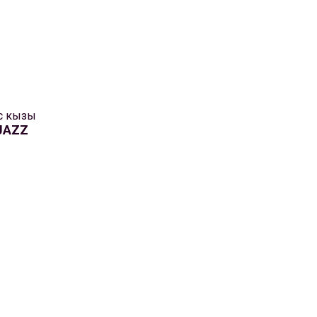
с кызы
JAZZ