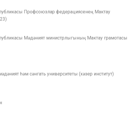
спубликасы Профсоюзлар федерациясенең Мактау
23)
спубликасы Мәдәният министрлыгының Мактау грамотасы
мәдәният һәм сәнгать университеты (хәзер институт)
н