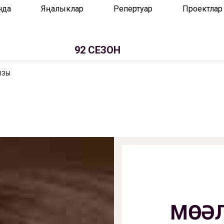
нда
Яңалыклар
Репертуар
Проектлар
92 СЕЗОН
ЫЗЫ
МӨСӘ