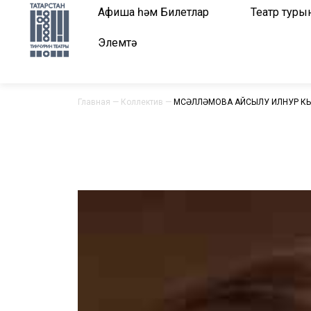
Афиша һәм Билетлар
Театр туры
Элемтә
Главная
—
Коллектив
—
МӨСӘЛЛӘМОВА АЙСЫЛУ ИЛНУР К