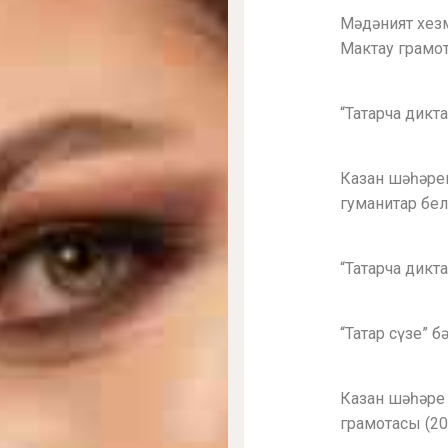
Мәдәният хез
Мактау грамот
“Татарча дикт
Казан шәһәре
гуманитар бел
“Татарча дикт
“Татар сүзе” 
Казан шәһәре
грамотасы (20