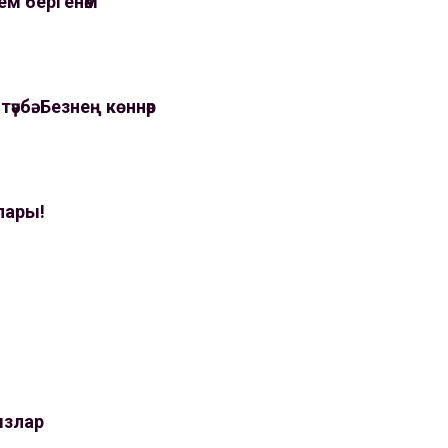
ем бергенәм
 тәүбә. Безнең көннәр
лары!
ызлар