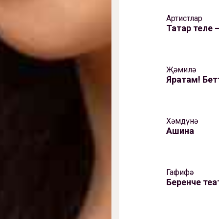
Артистлар
Татар теле – 
Җәмилә
Яратам! Бет
Хәмдүнә
Ашина
Гафифә
Беренче теа