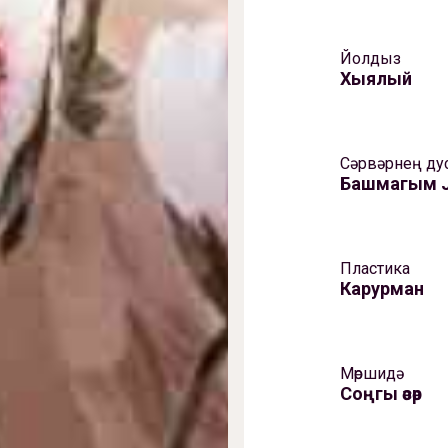
Йолдыз
Хыялый
Сәрвәрнең ду
Башмагым 
Пластика
Карурман
Мөршидә
Соңгы әсәр