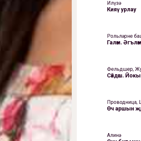
Илүзә
Кияү урлау
Рольләрне ба
Галәм. Әгълә
Фельдшер, Жу
Сәйдәш. Йо
Проводница, 
Өч аршын җ
Алинә