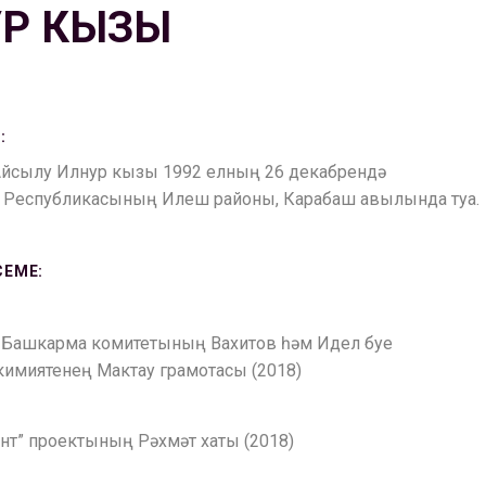
Р КЫЗЫ
:
Айсылу Илнур кызы 1992 елның 26 декабрендә
 Республикасының Илеш районы, Карабаш авылында туа.
СЕМЕ:
 Башкарма комитетының Вахитов һәм Идел буе
кимиятенең Мактау грамотасы (2018)
ант” проектының Рәхмәт хаты (2018)