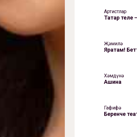
Артистлар
Татар теле – 
Җәмилә
Яратам! Бет
Хәмдүнә
Ашина
Гафифә
Беренче теа