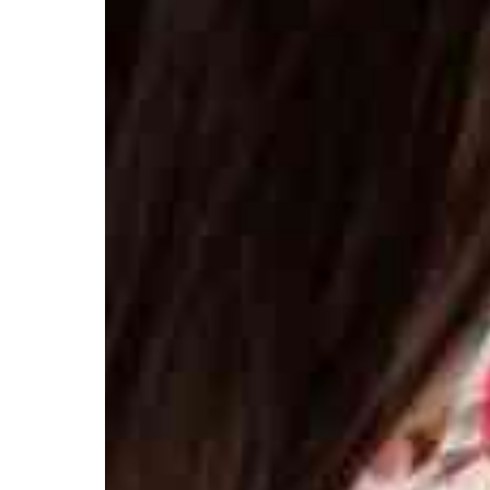
Элемтә