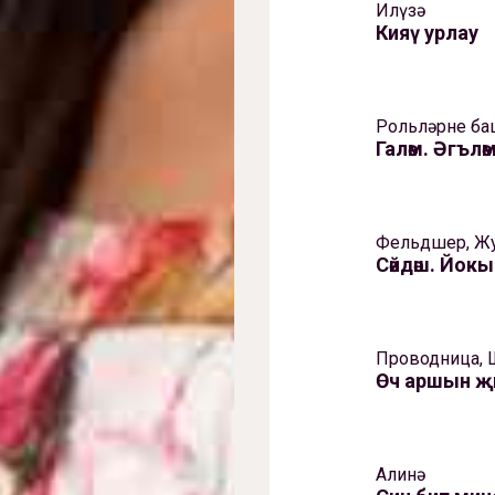
Илүзә
Кияү урлау
Рольләрне ба
Галәм. Әгълә
Фельдшер, Жу
Сәйдәш. Йо
Проводница, 
Өч аршын җ
Алинә