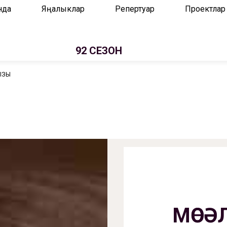
нда
Яңалыклар
Репертуар
Проектлар
92 СЕЗОН
ЫЗЫ
МӨСӘ