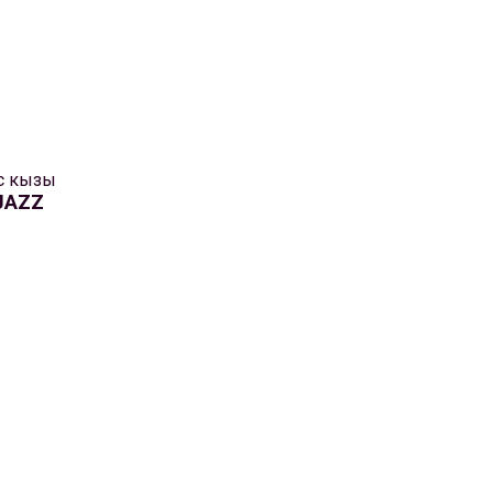
с кызы
JAZZ