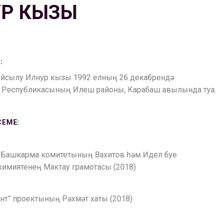
Р КЫЗЫ
:
Айсылу Илнур кызы 1992 елның 26 декабрендә
 Республикасының Илеш районы, Карабаш авылында туа.
СЕМЕ:
 Башкарма комитетының Вахитов һәм Идел буе
кимиятенең Мактау грамотасы (2018)
ант” проектының Рәхмәт хаты (2018)