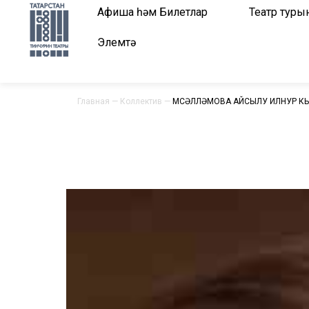
Афиша һәм Билетлар
Театр туры
Элемтә
Главная
—
Коллектив
—
МӨСӘЛЛӘМОВА АЙСЫЛУ ИЛНУР К