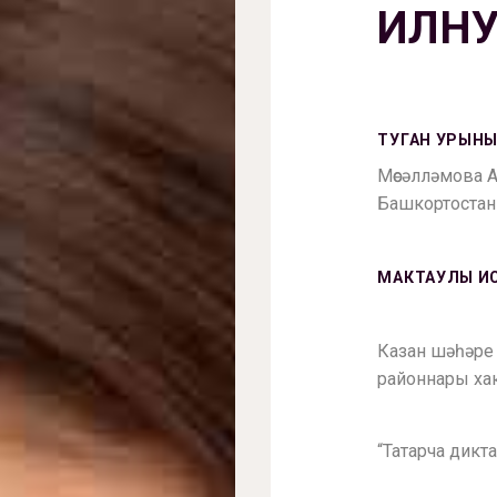
ИЛНУ
ТУГАН УРЫНЫ
Мөсәлләмова 
Башкортостан
МАКТАУЛЫ И
Казан шәһәре
районнары ха
“Татарча дикт