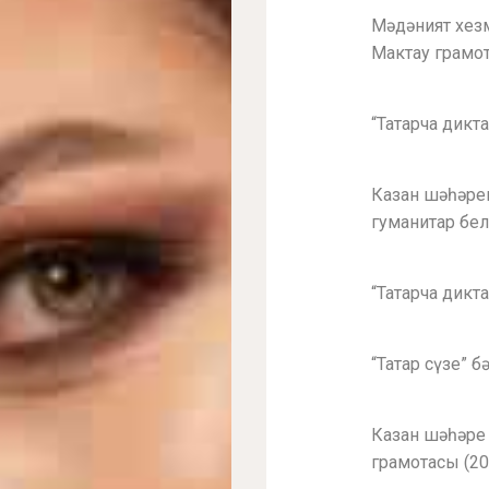
Мәдәният хез
Мактау грамот
“Татарча дикт
Казан шәһәре
гуманитар бел
“Татарча дикт
“Татар сүзе” 
Казан шәһәре
грамотасы (20