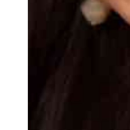
Афиша
Театр турында
Яңалыклар
Репертуар
Проектлар
Медиа