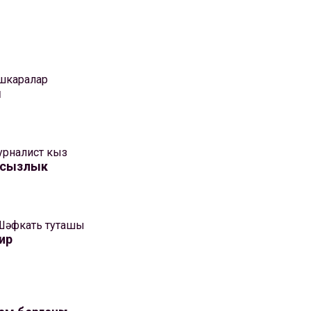
шкаралар
м
рналист кыз
кысызлык
Шәфкать туташы
ир