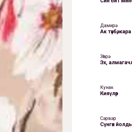
Син бит мин
Дамирә
Ак тәүбә, кара
Зөһрә
Эх, алмагач
Кунак
Кияүләр
Сәрвәр
Сүнгән йолд