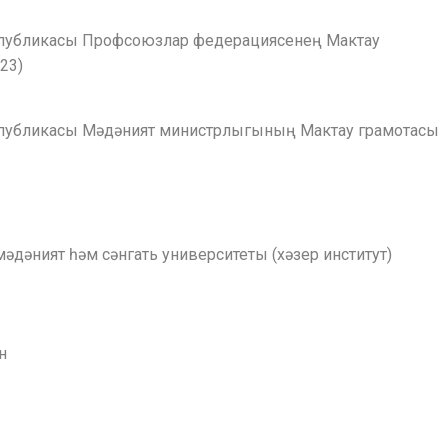
спубликасы Профсоюзлар федерациясенең Мактау
23)
спубликасы Мәдәният министрлыгының Мактау грамотасы
мәдәният һәм сәнгать университеты (хәзер институт)
н