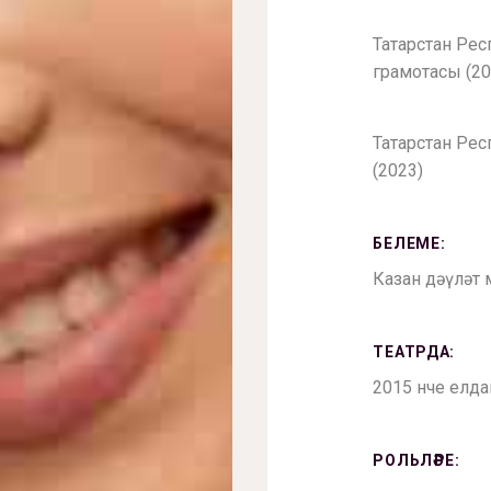
Татарстан Ре
грамотасы (20
Татарстан Ре
(2023)
БЕЛЕМЕ:
Казан дәүләт 
ТЕАТРДА:
2015 нче елда
РОЛЬЛӘРЕ: