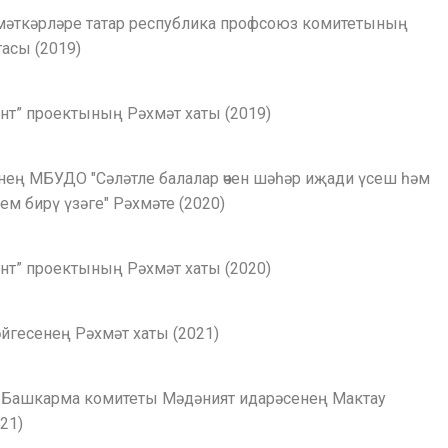
мәткәрләре татар республика профсоюз комитетының
асы (2019)
ант” проектының Рәхмәт хаты (2019)
нең МБУДО "Сәләтле балалар өчен шәһәр иҗади үсеш һәм
ем бирү үзәге" Рәхмәте (2020)
ант” проектының Рәхмәт хаты (2020)
бәйгесенең Рәхмәт хаты (2021)
 Башкарма комитеты Мәдәният идарәсенең Мактау
21)