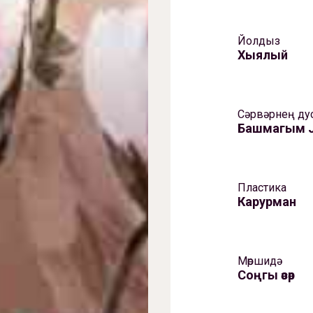
Йолдыз
Хыялый
Сәрвәрнең ду
Башмагым 
Пластика
Карурман
Мөршидә
Соңгы әсәр