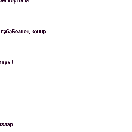
ем бергенәм
 тәүбә. Безнең көннәр
лары!
ызлар