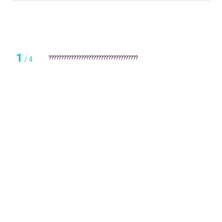
1
????????????????????????????????????
/
4