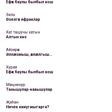
Ефәк баулы былбыл кош
Зилә
Өзелгән яфраклар
Хат ташучы хатын
Алтын көз
Айзирәк
Әллә язмыш, әллә ялгыш…
Хурия
Ефәк баулы былбыл кош
Миңненур
Танышулар-кавышулар
Җиһан
Ничек кияүгә чыгарга?