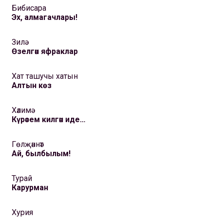
Бибисара
Эх, алмагачлары!
Зилә
Өзелгән яфраклар
Хат ташучы хатын
Алтын көз
Хәлимә
Күрәсем килгән иде…
Гөлҗәннәт
Ай, былбылым!
Турай
Карурман
Хурия