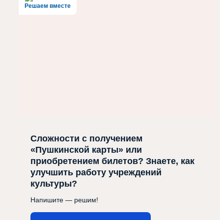
Решаем вместе
Сложности с получением
«Пушкинской карты» или
приобретением билетов? Знаете, как
улучшить работу учреждений
культуры?
Напишите — решим!