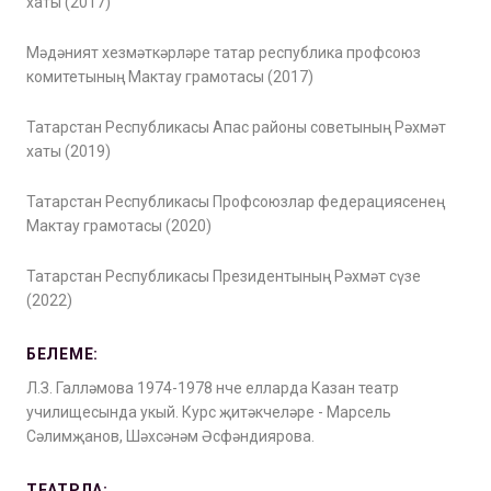
хаты (2017)
Мәдәният хезмәткәрләре татар республика профсоюз
комитетының Мактау грамотасы (2017)
Татарстан Республикасы Апас районы советының Рәхмәт
хаты (2019)
Татарстан Республикасы Профсоюзлар федерациясенең
Мактау грамотасы (2020)
Татарстан Республикасы Президентының Рәхмәт сүзе
(2022)
БЕЛЕМЕ:
Л.З. Галләмова 1974-1978 нче елларда Казан театр
училищесында укый. Курс җитәкчеләре - Марсель
Сәлимҗанов, Шәхсәнәм Әсфәндиярова.
ТЕАТРДА: