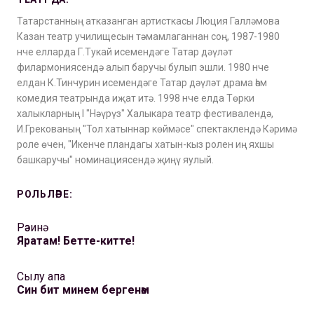
Татарстанның атказанган артисткасы Люция Галләмова
Казан театр училищесын тәмамлаганнан соң, 1987-1980
нче елларда Г.Тукай исемендәге Татар дәүләт
филармониясендә алып баручы булып эшли. 1980 нче
елдан К.Тинчурин исемендәге Татар дәүләт драма һәм
комедия театрында иҗат итә. 1998 нче елда Төрки
халыкларның I "Нәүрүз" Халыкара театр фестивалендә,
И.Грекованың "Тол хатыннар көймәсе" спектаклендә Кәримә
роле өчен, "Икенче пландагы хатын-кыз ролен иң яхшы
башкаручы" номинациясендә җиңү яулый.
РОЛЬЛӘРЕ:
Рәзинә
Яратам! Бетте-китте!
Сылу апа
Син бит минем бергенәм