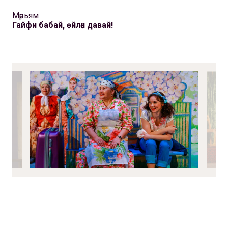
Мәрьям
Гайфи бабай, өйлән давай!