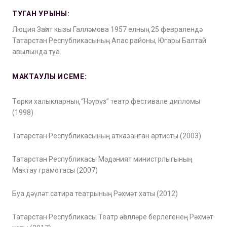
ТУГАН УРЫНЫ:
Люция Заһит кызы Галләмова 1957 елның 25 февралендә
Татарстан Республикасының Апас районы, Югары Балтай
авылында туа.
МАКТАУЛЫ ИСЕМЕ:
Төрки халыкларның “Нәүрүз” театр фестивале дипломы
(1998)
Татарстан Республикасының атказанган артисты (2003)
Татарстан Республикасы Мәдәният министрлыгының
Мактау грамотасы (2007)
Буа дәүләт сатира театрының Рәхмәт хаты (2012)
Татарстан Республикасы Театр әһелләре берлегенең Рәхмәт