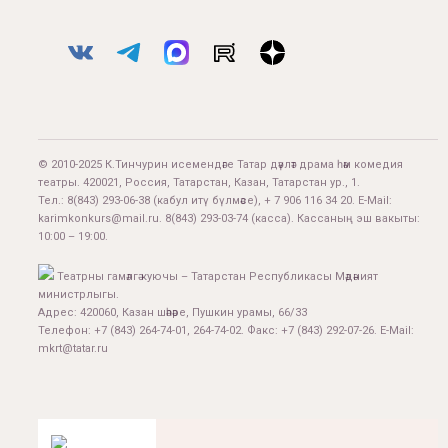
© 2010-2025 К.Тинчурин исемендәге Татар дәүләт драма һәм комедия
театры. 420021, Россия, Татарстан, Казан, Татарстан ур., 1.
Тел.:
8(843) 293-06-38
(кабул итү бүлмәсе), + 7 906 116 34 20. E-Mail:
karimkonkurs@mail.ru
.
8(843) 293-03-74
(касса). Кассаның эш вакыты:
10:00 – 19:00.
Театрны гамәлгә куючы – Татарстан Республикасы Мәдәният
министрлыгы.
Адрес: 420060, Казан шәһәре, Пушкин урамы, 66/33
Телефон: +7 (843) 264-74-01, 264-74-02. Факс: +7 (843) 292-07-26. E-Mail:
mkrt@tatar.ru