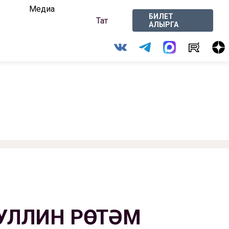
Медиа
БИЛЕТ
Тат
АЛЫРГА
УЛЛИН РӨСТӘМ