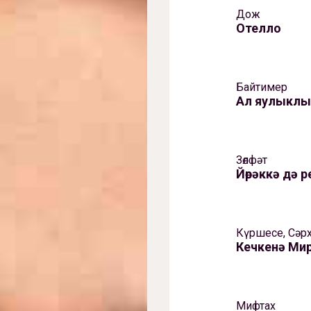
Дож
Отелло
Байтимер
Ал яулыкл
Зөлфәт
Йөрәккә дә р
Күршесе, Сәр
Кечкенә Ми
Мифтах