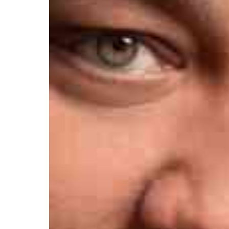
Афиша
Театр турында
Яңалыклар
Репертуар
Проектлар
Медиа