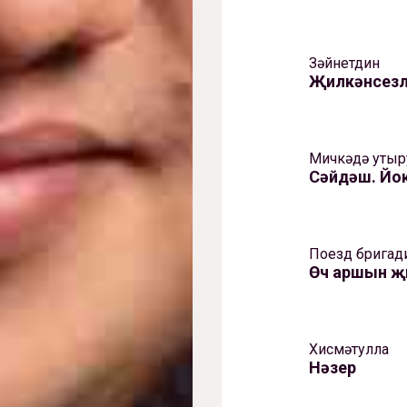
Зәйнетдин
Җилкәнсез
Мичкәдә утыр
Сәйдәш. Й
Поезд бригад
Өч аршын җ
Хисмәтулла
Нәзер