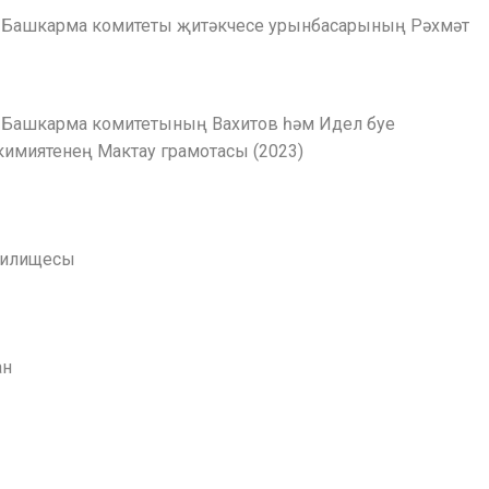
 Башкарма комитеты җитәкчесе урынбасарының Рәхмәт
 Башкарма комитетының Вахитов һәм Идел буе
кимиятенең Мактау грамотасы (2023)
училищесы
ан