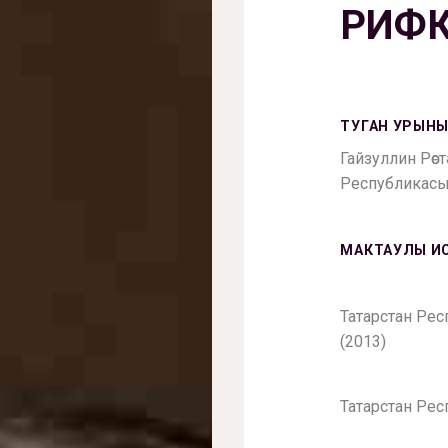
РИФК
ТУГАН УРЫНЫ
Гайзуллин Рөс
Республикасы
МАКТАУЛЫ И
Татарстан Ре
(2013)
Татарстан Рес