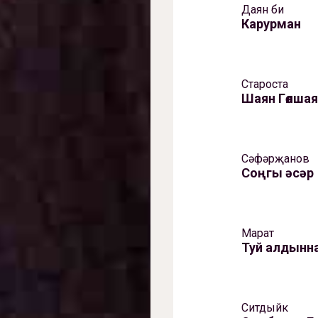
Даян би
Карурман
Староста
Шаян Гөлша
Сәфәрҗанов
Соңгы әсәр
Марат
Туй алдынн
Ситдыйк