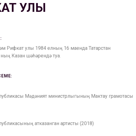
АТ УЛЫ
:
тәм Рифкат улы 1984 елның 16 маенда Татарстан
ның Казан шәһәрендә туа.
СЕМЕ:
спубликасы Мәдәният министрлыгының Мактау грамотасы
публикасының атказанган артисты (2018)