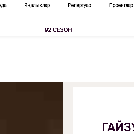
нда
Яңалыклар
Репертуар
Проектлар
92 СЕЗОН
ГАЙЗ