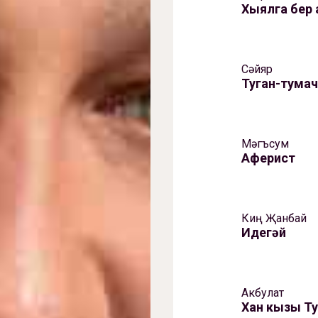
Хыялга бер
Сәйяр
Туган-тума
Мәгъсум
Аферист
Киң Җанбай
Идегәй
Акбулат
Хан кызы Т