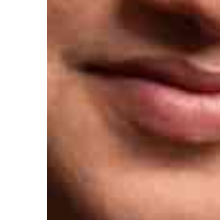
Элемтә