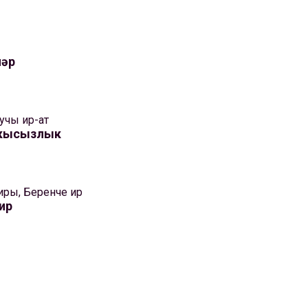
ләр
учы ир-ат
окысызлык
иры, Беренче ир
ир