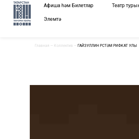
Афиша һәм Билетлар
Театр туры
Элемтә
Главная
—
Коллектив
—
ГАЙЗУЛЛИН РӨСТӘМ РИФКАТ УЛЫ