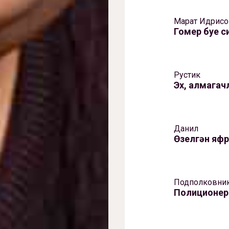
Марат Идрисо
Гомер буе с
Рустик
Эх, алмагач
Данил
Өзелгән яф
Подполковни
Полиционер