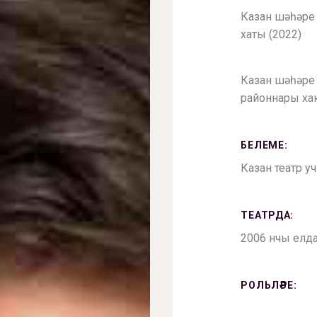
Казан шәһәре
хаты (2022)
Казан шәһәре
районнары ха
БЕЛЕМЕ:
Казан театр 
ТЕАТРДА:
2006 нчы елд
РОЛЬЛӘРЕ: