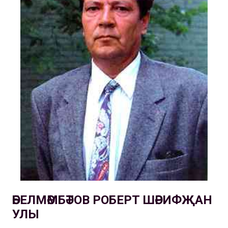
ӘБЕЛМӘМБӘТОВ РОБЕРТ ШӘРИФҖАН
УЛЫ