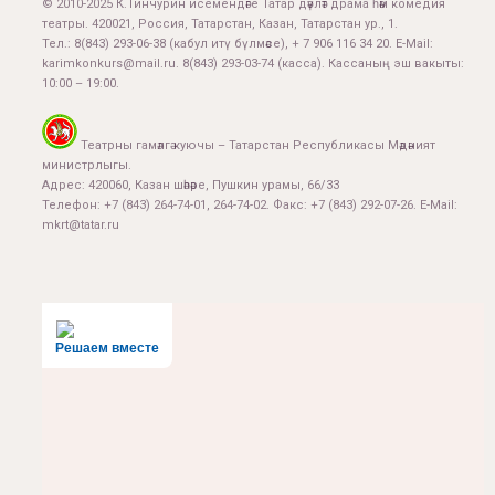
© 2010-2025 К.Тинчурин исемендәге Татар дәүләт драма һәм комедия
театры. 420021, Россия, Татарстан, Казан, Татарстан ур., 1.
Тел.:
8(843) 293-06-38
(кабул итү бүлмәсе), + 7 906 116 34 20. E-Mail:
karimkonkurs@mail.ru
.
8(843) 293-03-74
(касса). Кассаның эш вакыты:
10:00 – 19:00.
Театрны гамәлгә куючы – Татарстан Республикасы Мәдәният
министрлыгы.
Адрес: 420060, Казан шәһәре, Пушкин урамы, 66/33
Телефон: +7 (843) 264-74-01, 264-74-02. Факс: +7 (843) 292-07-26. E-Mail:
mkrt@tatar.ru
Решаем вместе