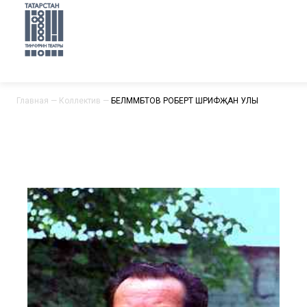
Главная
—
Коллектив
—
ӘБЕЛМӘМБӘТОВ РОБЕРТ ШӘРИФҖАН УЛЫ