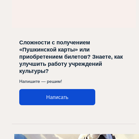
Сложности с получением
«Пушкинской карты» или
приобретением билетов? Знаете, как
улучшить работу учреждений
культуры?
Напишите — решим!
Написать