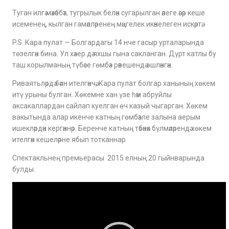
Туган илгә мәхәббәт, тугрылык белән сугарылган әлеге әсәр кеше
исеменең, кылган гамәлләренең мәңгелек икәнелеген искәртә.
P.S. Кара пулат — Болгардагы 14 нче гасыр урталарында
төзелгән бина. Ул хәзер дә яхшы гына сакланган. Дүрт катлы бу
таш корылманың түбәсе гөмбәз рәвешендә эшләнгән.
Риваятьләрдә бәян ителгәнчә, Кара пулат болгар ханының хөкем
итү урыны бул­ган. Хөкемне хан үзе һәм абруйлы
аксакаллардан сайлап куелган өч казый чыгарган. Хөкем
вакытында алар икенче катның гөмбәзле залына аерым
ишекләрдән кергәннәр. Беренче катның тәбәнәк бүлмәләрендә хө­кем
ителгән кешеләрне ябып тот­каннар.
Спектакльнең премьерасы 2015 елның 20 гыйнварында
булды.
Видео уйнаткыч