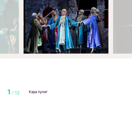
1
Кара пулат
/
12