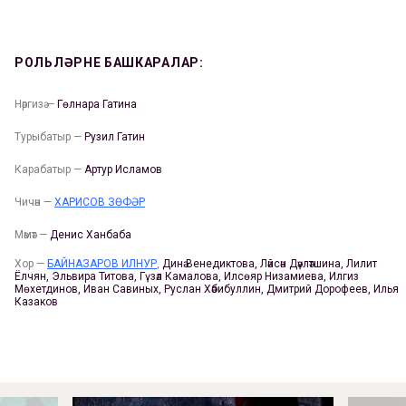
РОЛЬЛӘРНЕ БАШКАРАЛАР:
Нәргизә —
Гөлнара Гатина
Турыбатыр —
Рузил Гатин
Карабатыр —
Артур Исламов
Чичән —
ХАРИСОВ ЗӨФӘР
Мәмәт —
Денис Ханбаба
Хор —
БАЙНАЗАРОВ ИЛНУР
,
Динә Венедиктова, Ләйсән Дәүләтшина, Лилит
Ёлчян, Эльвира Титова, Гүзәл Камалова, Илсөяр Низамиева, Илгиз
Мөхетдинов, Иван Савиных, Руслан Хәбибуллин, Дмитрий Дорофеев, Илья
Казаков