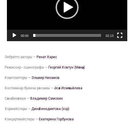
00:00
02:13
Либретто авторы —
Ренат Харис
Режиссер - сценографы —
Георгий Ковтун (Мәскәү)
Композиторы —
Эльмир Низамов
Костюмнар буенча рәссамы —
Әсәл Исмәгыйлева
Сәхнә бизәлеше —
Владимир Самохин
Хормейстеры —
Динә Венедиктова (хор)
Концертмейстеры —
Екатерина Горбунова