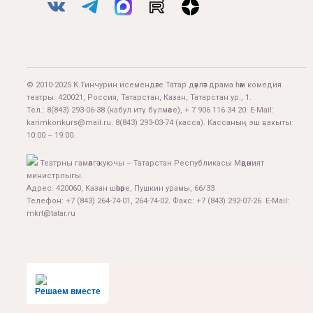
© 2010-2025 К.Тинчурин исемендәге Татар дәүләт драма һәм комедия
театры. 420021, Россия, Татарстан, Казан, Татарстан ур., 1.
Тел.:
8(843) 293-06-38
(кабул итү бүлмәсе), + 7 906 116 34 20. E-Mail:
karimkonkurs@mail.ru
.
8(843) 293-03-74
(касса). Кассаның эш вакыты:
10:00 – 19:00.
Театрны гамәлгә куючы – Татарстан Республикасы Мәдәният
министрлыгы.
Адрес: 420060, Казан шәһәре, Пушкин урамы, 66/33
Телефон: +7 (843) 264-74-01, 264-74-02. Факс: +7 (843) 292-07-26. E-Mail:
mkrt@tatar.ru
Решаем вместе