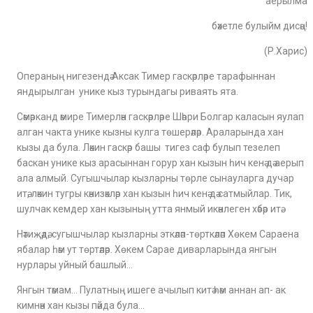
аерылма
бәхетле булыйм дисәң!
(Р.Харис)
Операның нигезендә Аксак Тимер гаскәрләре тарафыннан
яндырылган унике кыз турындагы риваять ята.
Сәмәрканд әмире Тимерлән гаскәрләре Шәһри Болгар каласын яулап
алган чакта унике кызны кулга төшерәләр. Араларында хан
кызы да була. Ләкин гаскәр башы тигез саф булып тезелеп
баскан унике кыз арасыннан горур хан кызын һич кенә дә аерып
ала алмый. Сугышчылар кызларны төрле сынауларга дучар
итә, ләкин тугры кәнизәкләр хан кызын һич кенә дә сатмыйлар. Тик,
шулчак кемдер хан кызының утта янмый икәнлеген хәбәр итә.
Нәтиҗәдә, сугышчылар кызларны эткәләп-төрткәләп Хөкем Сараена
ябалар һәм ут төртәләр. Хөкем Сарае диварларында янгын
нурлары уйный башлый…
Янгын тәмам… Пулатның ишеге ачылып китә һәм аннан ап- ак
кимнән хан кызы пәйда була…