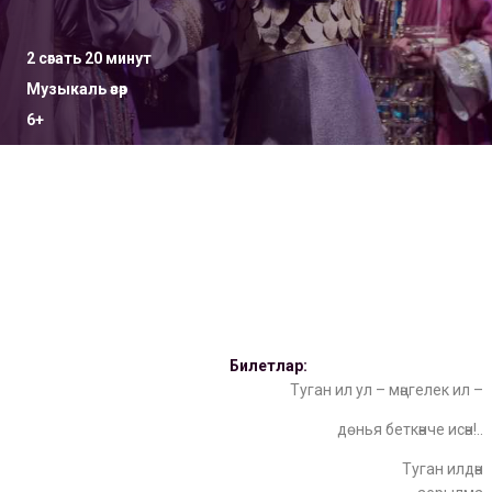
2 сәгать 20 минут
Музыкаль әсәр
6+
Билетлар:
Туган ил ул – мәңгелек ил –
дөнья беткәнче исән!..
Туган илдән