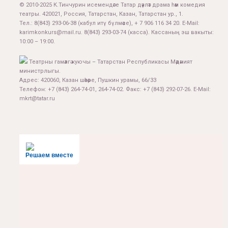
© 2010-2025 К.Тинчурин исемендәге Татар дәүләт драма һәм комедия
театры. 420021, Россия, Татарстан, Казан, Татарстан ур., 1.
Тел.:
8(843) 293-06-38
(кабул итү бүлмәсе), + 7 906 116 34 20. E-Mail:
karimkonkurs@mail.ru
.
8(843) 293-03-74
(касса). Кассаның эш вакыты:
10:00 – 19:00.
Театрны гамәлгә куючы – Татарстан Республикасы Мәдәният
министрлыгы.
Адрес: 420060, Казан шәһәре, Пушкин урамы, 66/33
Телефон: +7 (843) 264-74-01, 264-74-02. Факс: +7 (843) 292-07-26. E-Mail:
mkrt@tatar.ru
Решаем вместе