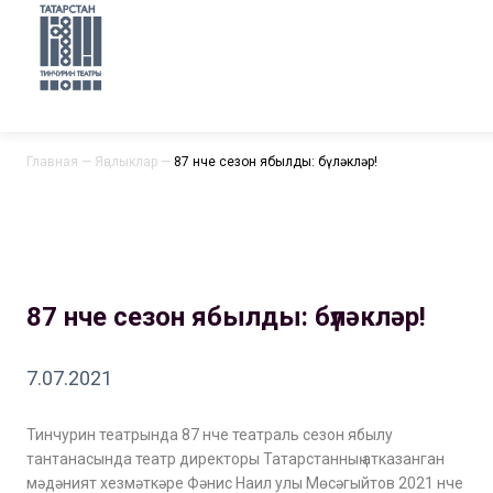
Главная
—
Яңалыклар
—
87 нче сезон ябылды: бүләкләр!
87 нче сезон ябылды: бүләкләр!
7.07.2021
Тинчурин театрында 87 нче театраль сезон ябылу
тантанасында театр директоры Татарстанның атказанган
мәдәният хезмәткәре Фәнис Наил улы Мөсәгыйтов 2021 нче