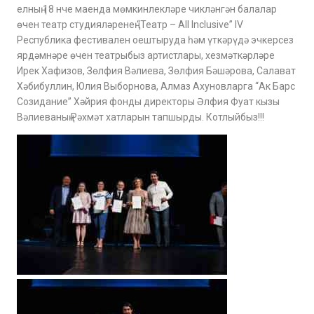
елның 18 нче маенда мөмкинлекләре чикләнгән балалар
өчен театр студияләренең “Театр – All Inclusive” IV
Республика фестивален оештыруда һәм үткәрүдә эчкерсез
ярдәмнәре өчен театрыбыз артистлары, хезмәткәрләре
Ирек Хафизов, Зөлфия Вәлиева, Зөлфия Бәшәрова, Салават
Хәбибуллин, Юлия Выборнова, Алмаз Ахуновларга “Ак Барс
Созидание” Хәйрия фонды директоры Әлфия Фуат кызы
Вәлиеваның Рәхмәт хатларын тапшырды. Котлыйбыз!!!