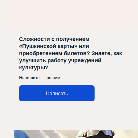
Сложности с получением
«Пушкинской карты» или
приобретением билетов? Знаете, как
улучшить работу учреждений
культуры?
Напишите — решим!
Написать