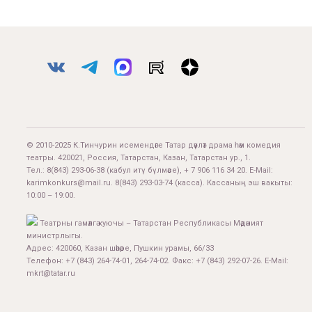
© 2010-2025 К.Тинчурин исемендәге Татар дәүләт драма һәм комедия
театры. 420021, Россия, Татарстан, Казан, Татарстан ур., 1.
Тел.:
8(843) 293-06-38
(кабул итү бүлмәсе), + 7 906 116 34 20. E-Mail:
karimkonkurs@mail.ru
.
8(843) 293-03-74
(касса). Кассаның эш вакыты:
10:00 – 19:00.
Театрны гамәлгә куючы – Татарстан Республикасы Мәдәният
министрлыгы.
Адрес: 420060, Казан шәһәре, Пушкин урамы, 66/33
Телефон: +7 (843) 264-74-01, 264-74-02. Факс: +7 (843) 292-07-26. E-Mail:
mkrt@tatar.ru