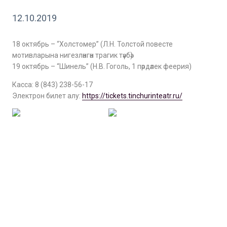
12.10.2019
18 октябрь – “Холстомер” (Л.Н. Толстой повесте
мотивларына нигезләнгән трагик тәүбә)
19 октябрь – “Шинель” (Н.В. Гоголь, 1 пәрдәлек феерия)
Касса: 8 (843) 238-56-17
Электрон билет алу:
https://tickets.tinchurinteatr.ru/