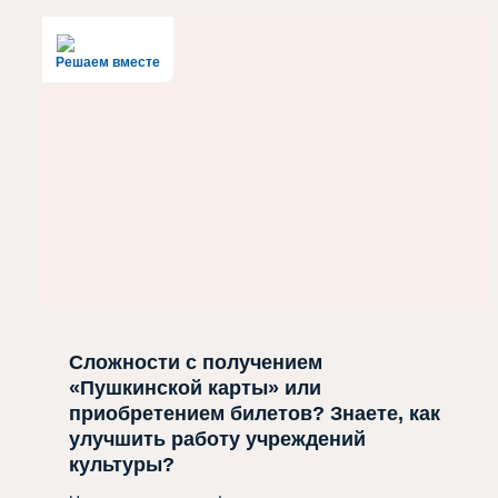
Решаем вместе
Сложности с получением
«Пушкинской карты» или
приобретением билетов? Знаете, как
улучшить работу учреждений
культуры?