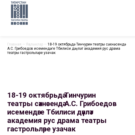
Главная
—
Яңалыклар
—
18-19 октябрьдә Тинчурин театры сәхнәсендә
А.С. Грибоедов исемендәге Тбилиси дәүләт академия рус драма
театры гастрольләре узачак
18-19 октябрьдә Тинчурин
театры сәхнәсендә А.С. Грибоедов
исемендәге Тбилиси дәүләт
академия рус драма театры
гастрольләре узачак