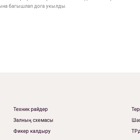
хына багышлап дога укылды.
Техник райдер
Те
Залның схемасы
Шәх
Фикер калдыру
ТРд