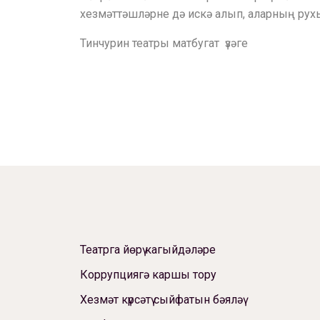
хезмәттәшләрне дә искә алып, аларның ру
Тинчурин театры матбугат үзәге
Театрга йөрү кагыйдәләре
Коррупциягә каршы тору
Хезмәт күрсәтү сыйфатын бәяләү