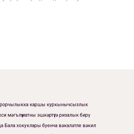
ррорчылыкка каршы куркынычсызлык
си мәгълүматны эшкәртүгә ризалык бирү
а Бала хокуклары буенча вәкаләтле вәкил