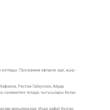
 котлады. Программа күптөрле иде, җыр-
Хафизов, Рөстәм Гайзуллин, Айдар
лы сәламәтлек теләде, чыгышлары белән
лаулар ирештерелде. Инде вафат булган