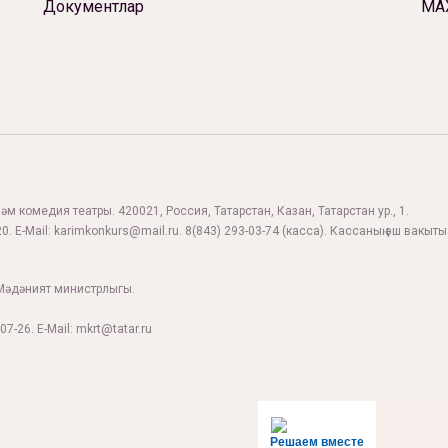
Документлар
МА
м комедия театры. 420021, Россия, Татарстан, Казан, Татарстан ур., 1.
0. E-Mail:
karimkonkurs@mail.ru
.
8(843) 293-03-74
(касса). Кассаның эш вакыты:
Мәдәният министрлыгы.
07-26. E-Mail: mkrt@tatar.ru
Решаем вместе