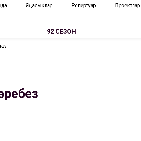
нда
Яңалыклар
Репертуар
Проектлар
92 СЕЗОН
решү
әребез