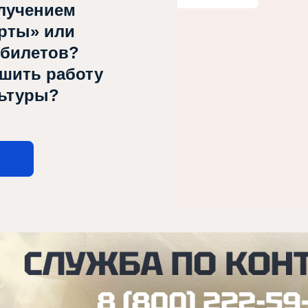
лучением
рты» или
 билетов?
чшить работу
льтуры?