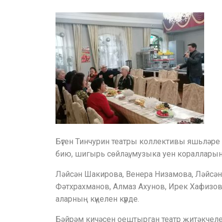
Бүген Тинчурин театры коллективы яшьләре
бию, шигырь сөйләү, музыка уен кораллар
Ләйсән Шакирова, Венера Низамова, Ләйсән
Фәтхрахманов, Алмаз Ахунов, Ирек Хафизов
аларның күңелен күрде.
Бәйрәм кичәсен оештырган театр җитәкчеле