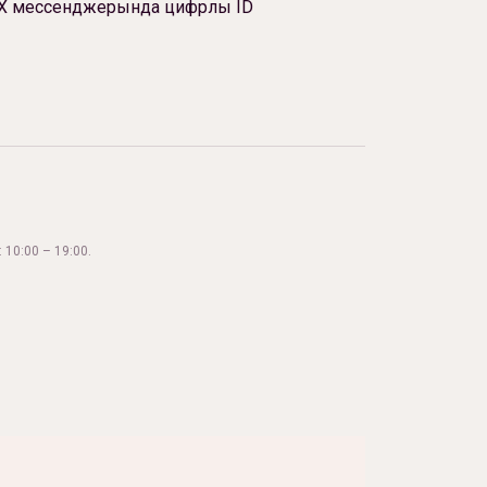
Х мессенджерында цифрлы ID
 10:00 – 19:00.