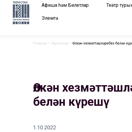
Афиша һәм Билетлар
Театр туры
Элемтә
Главная
—
Яңалыклар
—
Өлкән хезмәттәшләребез белән кү
Өлкән хезмәттәшл
белән күрешү
1.10.2022