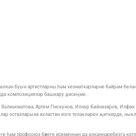
 өлкән буын артистларны һәм хезмәткәрләрне бәйрәм белән
ында композицияләр башкару дисеңме…
 Вәлиәхмәтова, Артем Пискунов, Илнур Байназаров, Илфак 
лар остазларына ихластан изге теләкләрен җиткерде, нык
ге һәм профсоюз бүлеге исеменнән дә өлкәннәребезгә кот