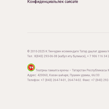
Конфиденциальлек сәясәте
© 2010-2025 К.Тинчурин исемендәге Татар дәүләт драма һә
Тел.:
8(843) 293-06-38
(кабул итү бүлмәсе), + 7 906 116 34 2
Театрны гамәлгә куючы – Татарстан Республикасы 
Адрес: 420060, Казан шәһәре, Пушкин урамы, 66/33
Телефон: +7 (843) 264-74-01, 264-74-02. Факс: +7 (843) 292-