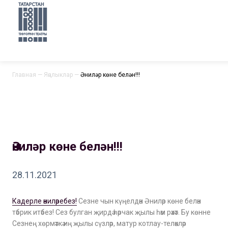
Главная
—
Яңалыклар
—
Әниләр көне белән!!!
Әниләр көне белән!!!
28.11.2021
Кадерле әниләребез!
Сезне чын күңелдән Әниләр көне белән
тәбрик итәбез! Сез булган җирдә һәрчак җылы һәм рәхәт. Бу көнне
Сезнең хөрмәткә иң җылы сүзләр, матур котлау-теләкләр