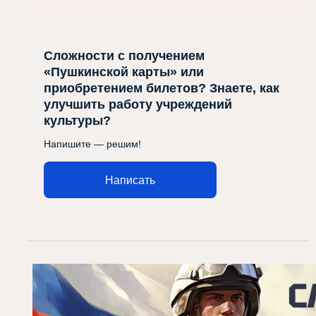
Сложности с получением
«Пушкинской карты» или
приобретением билетов? Знаете, как
улучшить работу учреждений
культуры?
Напишите — решим!
Написать