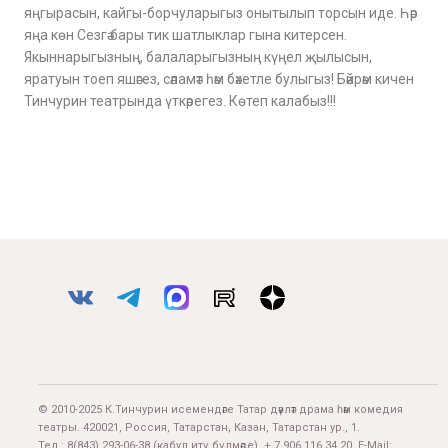
яңгырасын, кайгы-борчуларыгыз онытылып торсын иде. Һәр
яңа көн Сезгә бары тик шатлыклар гына китерсен.
Якыннарыгызның, балаларыгызның күңел җылысын,
яратуын тоеп яшәгез, сәламәт һәм бәхетле булыгыз! Бәйрәм кичен
Тинчурин театрында үткәрегез. Көтеп калабыз!!!
© 2010-2025 К.Тинчурин исемендәге Татар дәүләт драма һәм комедия
театры. 420021, Россия, Татарстан, Казан, Татарстан ур., 1.
Тел.:
8(843) 293-06-38
(кабул итү бүлмәсе), + 7 906 116 34 20. E-Mail: