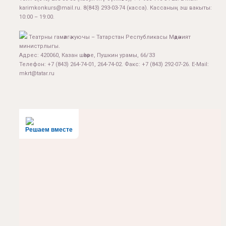
karimkonkurs@mail.ru
.
8(843) 293-03-74
(касса). Кассаның эш вакыты:
10:00 – 19:00.
Театрны гамәлгә куючы – Татарстан Республикасы Мәдәният
министрлыгы.
Адрес: 420060, Казан шәһәре, Пушкин урамы, 66/33
Телефон: +7 (843) 264-74-01, 264-74-02. Факс: +7 (843) 292-07-26. E-Mail:
mkrt@tatar.ru
Решаем вместе