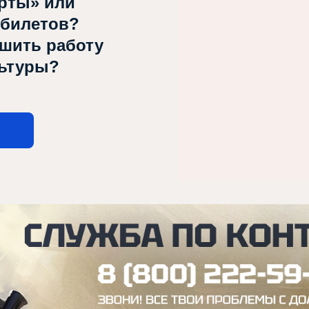
рты» или
 билетов?
чшить работу
льтуры?