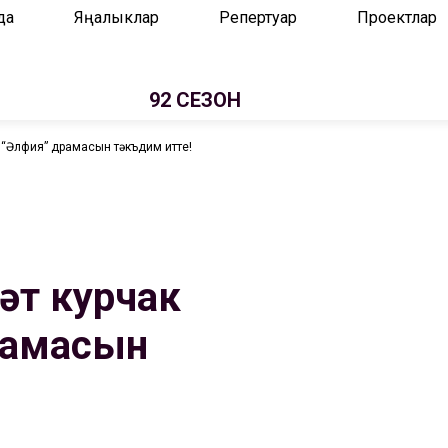
да
Яңалыклар
Репертуар
Проектлар
92 СЕЗОН
ы “Әлфия” драмасын тәкъдим итте!
ләт курчак
драмасын