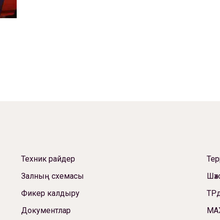
Техник райдер
Те
Залның схемасы
Шәх
Фикер калдыру
ТРд
Документлар
МА