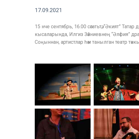
17.09.2021
15 нче сентябрь, 16.00 сәгатьтә, “Әкият” Тат
кысаларында, Илгиз Зәйниевнең “Әлфия” др
Соңыннан, артистлар һәм танылган театр тән