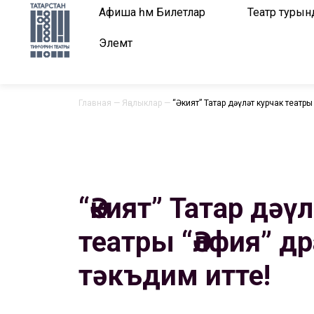
Афиша һәм Билетлар
Театр турын
Элемтә
Главная
—
Яңалыклар
—
“Әкият” Татар дәүләт курчак театр
“Әкият” Татар дәү
театры “Әлфия” 
тәкъдим итте!