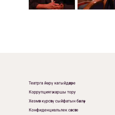
Театрга йөрү кагыйдәләре
Коррупциягә каршы тору
Хезмәт күрсәтү сыйфатын бәяләү
Конфиденциальлек сәясәте