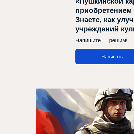
«Пушкинской ка
приобретением
Знаете, как улу
учреждений ку
Афиша
Напишите — решим!
Театр турында
Яңалыклар
Написать
Репертуар
Проектлар
Медиа
Элемтә