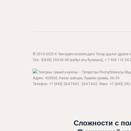
© 2010-2025 К.Тинчурин исемендәге Татар дәүләт драма һә
Тел.:
8(843) 293-06-38
(кабул итү бүлмәсе), + 7 906 116 34 2
Театрны гамәлгә куючы – Татарстан Республикасы Мә
Адрес: 420060, Казан шәһәре, Пушкин урамы, 66/33
Телефон: +7 (843) 264-74-01, 264-74-02. Факс: +7 (843) 292-
Сложности с по