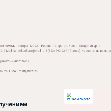
м комедия театры. 420021, Россия, Татарстан, Казан, Татарстан ур., 1.
0. E-Mail:
karimkonkurs@mail.ru
.
8(843) 293-03-74
(касса). Кассаның эш вакыты:
дәният министрлыгы.
07-26. E-Mail: mkrt@tatar.ru
Решаем вместе
лучением