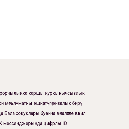
ррорчылыкка каршы куркынычсызлык
си мәгълүматны эшкәртүгә ризалык бирү
а Бала хокуклары буенча вәкаләтле вәкил
Х мессенджерында цифрлы ID