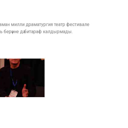
ра заман милли драматургия театр фестивале
 берәүне дә битараф калдырмады.