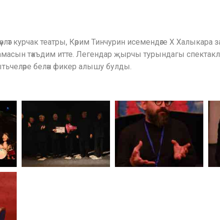
ар дәүләт курчак театры, Кәрим Тинчурин исемендәге Х Халыка
амасын тәкъдим итте. Легендар җырчы турындагы спектакль
кытьчеләре белән фикер алышу булды.