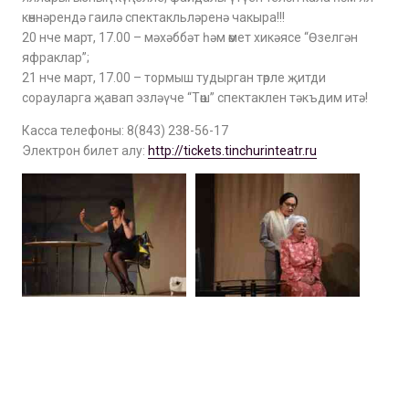
көннәрендә гаилә спектакльләренә чакыра!!!
20 нче март, 17.00 – мәхәббәт һәм өмет хикәясе “Өзелгән
яфраклар”;
21 нче март, 17.00 – тормыш тудырган төрле җитди
сорауларга җавап эзләүче “Төш” спектаклен тәкъдим итә!
Касса телефоны: 8(843) 238-56-17
Электрон билет алу:
http://tickets.tinchurinteatr.ru