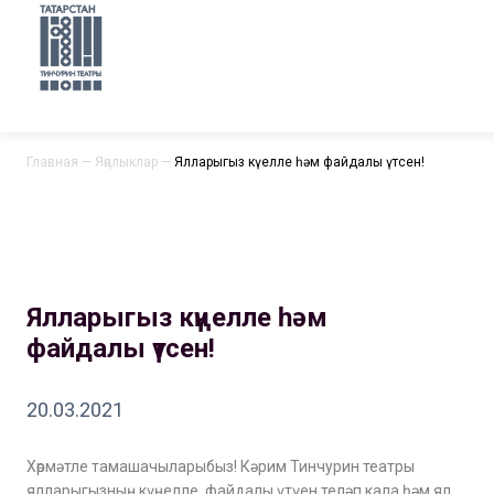
Главная
—
Яңалыклар
—
Ялларыгыз күңелле һәм файдалы үтсен!
Ялларыгыз күңелле һәм
файдалы үтсен!
20.03.2021
Хөрмәтле тамашачыларыбыз! Кәрим Тинчурин театры
ялларыгызның күңелле, файдалы үтүен теләп кала һәм ял