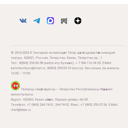
© 2010-2025 К.Тинчурин исемендәге Татар дәүләт драма һәм комедия
театры. 420021, Россия, Татарстан, Казан, Татарстан ур., 1.
Тел.:
8(843) 293-06-38
(кабул итү бүлмәсе), + 7 906 116 34 20. E-Mail:
karimkonkurs@mail.ru
.
8(843) 293-03-74
(касса). Кассаның эш вакыты:
10:00 – 19:00.
Театрны гамәлгә куючы – Татарстан Республикасы Мәдәният
министрлыгы.
Адрес: 420060, Казан шәһәре, Пушкин урамы, 66/33
Телефон: +7 (843) 264-74-01, 264-74-02. Факс: +7 (843) 292-07-26. E-Mail:
mkrt@tatar.ru