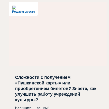
Решаем вместе
Сложности с получением
«Пушкинской карты» или
приобретением билетов? Знаете, как
улучшить работу учреждений
культуры?
Напишите — решим!