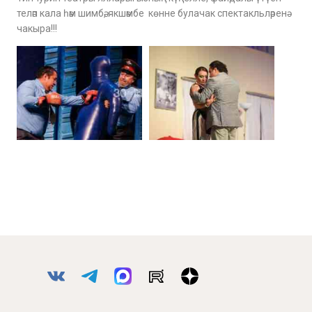
теләп кала һәм шимбә, якшәмбе көнне булачак спектакльләренә
чакыра!!!