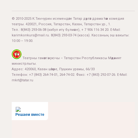
© 2010-2025 К.Тинчурин исемендәге Татар дәүләт драма һәм комедия
театры. 420021, Россия, Татарстан, Казан, Татарстан ур., 1.
Тел.:
8(843) 293-06-38
(кабул итү бүлмәсе), + 7 906 116 34 20. E-Mail:
karimkonkurs@mail.ru
.
8(843) 293-03-74
(касса). Кассаның эш вакыты:
10:00 – 19:00.
Театрны гамәлгә куючы – Татарстан Республикасы Мәдәният
министрлыгы.
Адрес: 420060, Казан шәһәре, Пушкин урамы, 66/33
Телефон: +7 (843) 264-74-01, 264-74-02. Факс: +7 (843) 292-07-26. E-Mail:
mkrt@tatar.ru
Решаем вместе