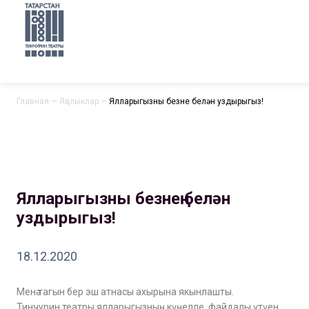
Главная
—
Яңалыклар
—
Ялларыгызны безнең белән уздырыгыз!
Ялларыгызны безнең белән
уздырыгыз!
18.12.2020
Менә тагын бер эш атнасы ахырына якынлашты.
Тинчурин театры ялларыгызның күңелле, файдалы үтүен