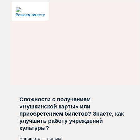
Решаем вместе
Сложности с получением
«Пушкинской карты» или
приобретением билетов? Знаете, как
улучшить работу учреждений
культуры?
Напишите — решим!