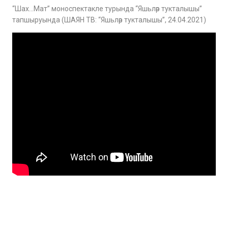
“Шах…Мат” моноспектакле турында “Яшьләр тукталышы”
тапшыруында (ШАЯН ТВ: “Яшьләр тукталышы”, 24.04.2021)