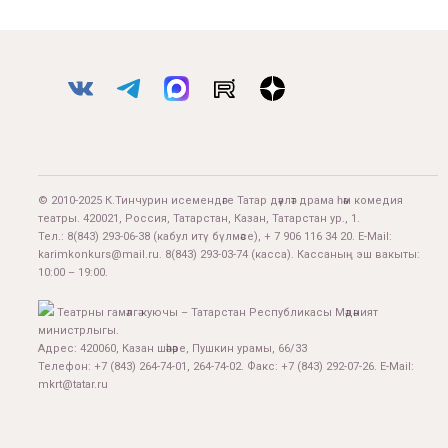
© 2010-2025 К.Тинчурин исемендәге Татар дәүләт драма һәм комедия
театры. 420021, Россия, Татарстан, Казан, Татарстан ур., 1.
Тел.:
8(843) 293-06-38
(кабул итү бүлмәсе), + 7 906 116 34 20. E-Mail:
karimkonkurs@mail.ru
.
8(843) 293-03-74
(касса). Кассаның эш вакыты:
10:00 – 19:00.
Театрны гамәлгә куючы – Татарстан Республикасы Мәдәният
министрлыгы.
Адрес: 420060, Казан шәһәре, Пушкин урамы, 66/33
Телефон: +7 (843) 264-74-01, 264-74-02. Факс: +7 (843) 292-07-26. E-Mail:
mkrt@tatar.ru