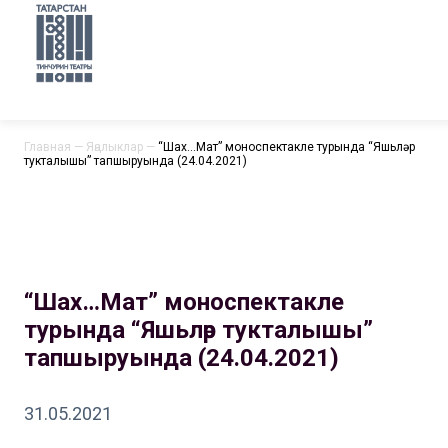
Главная
—
Яңалыклар
—
“Шах…Мат” моноспектакле турында “Яшьләр
тукталышы” тапшыруында (24.04.2021)
“Шах…Мат” моноспектакле
турында “Яшьләр тукталышы”
тапшыруында (24.04.2021)
31.05.2021