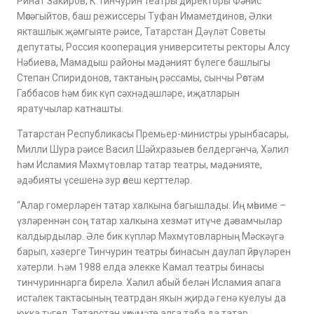
Ринат Закиров, К.Тинчурин театры директоры Фәнис
Мөсәгыйтов, баш режиссеры Туфан Имаметдинов, Әлки
якташлык җәмгыяте рәисе, Татарстан Дәүләт Советы
депутаты, Россия кооперация университеты ректоры Алсу
Нәбиева, Мамадыш районы мәдәният бүлеге башлыгы
Степан Спиридонов, тактаның рәссамы, сынчы Рөстәм
Габбасов һәм бик күп сәхнәдәшләре, иҗатларын
яратучылар катнашты.
Татарстан Республикасы Премьер-министры урынбасары,
Милли Шура рәисе Васил Шәйхразыев белдергәнчә, Хәлил
һәм Исламия Мәхмүтовлар татар театры, мәдәнияте,
әдәбияты үсешенә зур өлеш керттеләр.
“Алар гомерләрен татар халкына багышлады. Иң мөһиме –
үзләреннән соң татар халкына хезмәт итүче дәвамчылар
калдырдылар. Әле бик күпләр Мәхмүтовларның Мәскәүгә
барып, хәзерге Тинчурин театры бинасын даулап йөрүләрен
хәтерли. Һәм 1988 елда элекке Камал театры бинасы
тинчуриннарга бирелә. Хәлил абый белән Исламия апага
истәлек тактасының театрдан якын җирдә генә куелуы да
юкка түгел. Татарстан хөкүмәте алга таба да татар