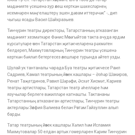
мәдәнияте үсешенә зур өлеш керткән шәхесләрнең
исемнәрен мәңгеләштерү эшен дәвам иттерәчәк” -, дип
чыгыш ясады Васил Шәйхразыев.
Тинчурин театры директоры, Татарстанның атказанган
мәдәният хезмәткәре Фәнис Мөсәгыйтов такта ачуда ярдәм
күрсәтүләре өчен Татарстан җитәкчеләренә рәхмәтен
белдереп, Мәхмүтовларның Тинчурин театры үсешенә
керткән бәяләп бетергесез өлешләре турында әйтеп узды.
Шулай ук тантаналы чарада Буа театры җитәкчесе Раил
Садриев, Камал театрының йөзек кашлары – Әзһәр Шакиров,
Ренат Таҗетдинов, Равил Шәрәфи, Әсхәт Хисмәт, Кариев
театры артистлары, Татарстан театр әһелләре һәм
язучылар берлеге вәкилләре катнашты. Тактананы
Татарстанның атказанган артистлары, Тинчурин театры
актерлары Зөлфия Вәлиева белән Рөстәм Гайзуллин алып
барды.
Татар театрының йөзек кашлары Хәлил һәм Исламия
Мәхмүтовалар 50 елдан артык гомерләрен Кәрим Тинчурин