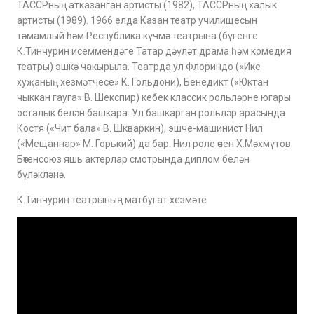
ТАССРның атказанган артисты (1982), ТАССРның халык
артисты (1989). 1966 елда Казан театр училищесын
тәмамлый һәм Республика күчмә театрына (бүгенге
К.Тинчурин исеммендәге Татар дәүләт драма һәм комедия
театры) эшкә чакырыла. Театрда ул Флориндо («Ике
хуҗаның хезмәтчесе» К. Гольдони), Бенедикт («Юктан
чыккан гауга» В. Шекспир) кебек классик рольләрне югары
осталык белән башкара. Ул башкарган рольләр арасында
Костя («Чит бала» В. Шкваркин), эшче-машинист Нил
(«Мещаннар» М. Горький) да бар. Нил роле өчен Х.Мәхмүтов
Бөтенсоюз яшь актерлар смотрында диплом белән
бүләкләнә.
К.Тинчурин театрының матбугат хезмәте