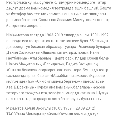
Республика күчмә, бүгенге К.Тинчурин исемендәге Татар
дәүләт драма һәм комедия театрында эшли башлый. Башта
ул бутафор һәм техник хезмәтен, аннан икенче пландагы
рольләр башкара. Соңыннан Исламия Мәхмүтова чын театр
йолдызына әверелә.
И.Мәхмүтова театрда 1963-2019 елларда эшли. 1991-1992
елларда исә театрның сәнгать җитәкчесе була. 55 ел иҗат
дәверендә ул бихисап образлар тудыра. Режиссер буларак
Данил Салиховның «Яшьлек хатам, йөрәк ярам», Наил
Гаетбайның «Аты барның – дәрте бар», Илдар Юзеев белән
Шакир Мәҗитовның «Резидәкәй», Рәдиф Сәгъдинең
«Сынган беләзек» әсәрләрен сәхнәләштерә. Бүген дә театр
сәхнәсендә гөрләп барган «Мәхәббәт чишмәсе», «Күрәсем
килгән иде» һәм «Син бит минем бергенәм» пьесаларын
яза. Б.Брехтның «Кураж ана һәм аның балалары» әсәрен
татарчага тәрҗемә итә, телефильмнарда катнаша. Шул ук
вакытта татар җырларын оста башкаручы булып таныла.
Мәхмүтов Хәлил Зәки улы (10.03.1939 – 28.09.2012)
ТАССРның Мамадыш районы Катмыш авылында туа.