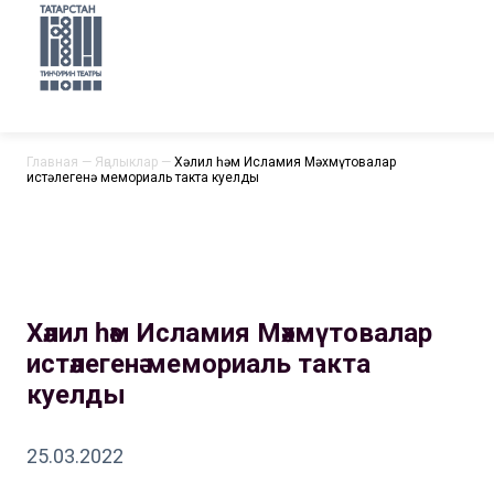
Главная
—
Яңалыклар
—
Хәлил һәм Исламия Мәхмүтовалар
истәлегенә мемориаль такта куелды
Хәлил һәм Исламия Мәхмүтовалар
истәлегенә мемориаль такта
куелды
25.03.2022