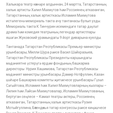
Халыкара театр көннәре алдыннан, 24 мартта, Татарстанның
халык артисты Хәлил Мәхмүтов һәм Россиянең атказанган,
Татарстанның халык артисткасы Исламия Мәхмүтова
истәлегенә мемориаль такта ачу тантанасы булып узды.
Мемориаль такта К.Тинчурин исемендәге татар дәүләт
драма һәм комедия театрының легендар артистлары
яшәгән Жуковский урамындагы 9 йорт диварына куелды.
Тантанада Татарстан Республикасы Премьер-министры
урынбасары, Милли Шура рәисе Васил Шәйхразыев,
Татарстан Республикасы Президенты каршындагы
мәдәниятне үстерүгә ярдәм фондының башкарма
директоры Нурия Хашимова, Татарстан Республикасы
мәдәният министры урынбасары Дамир Нотфуллин, Казан
шәһәре Башкарма комитеты җитәкчесе урынбасары Гүзәл
Сәгыйтова, Исламия һәм Хәлил Мәхмүтовларның кызлары –
Лилия һәм Ләйсән Мәхмүтовалар, Исламия Мәхмүтованың
бертуган сеңлесе – Камал театры актеры, Россиянең
атказанган, Татарстанның халык артисткасы Рузия
Мотыйгуллина, Бөтендөнья татар конгрессы рәисе киңәшчесе