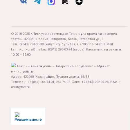
© 2010-2025 К.Тинчурин исемендәге Татар дәүләт драма һәм комедия
театры. 420021, Россия, Татарстан, Казан, Татарстан ур., 1.
Тел.:
8(843) 293-06-38
(кабул итү бүлмәсе), + 7 906 116 34 20. E-Mail:
karimkonkurs@mail.ru
.
8(843) 293-03-74
(касса). Кассаның эш вакыты:
10:00 – 19:00.
Театрны гамәлгә куючы – Татарстан Республикасы Мәдәният
министрлыгы.
Адрес: 420060, Казан шәһәре, Пушкин урамы, 66/33
Телефон: +7 (843) 264-74-01, 264-74-02. Факс: +7 (843) 292-07-26. E-Mail:
mkrt@tatar.ru
Решаем вместе