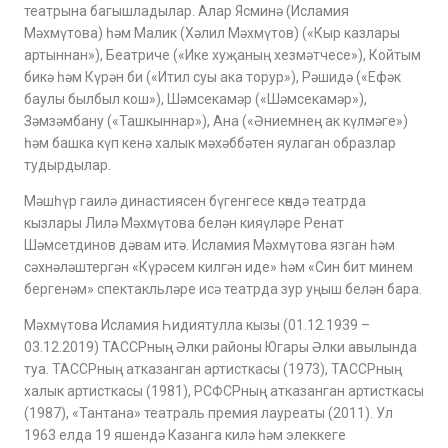
театрына багышладылар. Алар Ясминә (Исламия
Мәхмүтова) һәм Малик (Хәлил Мәхмүтов) («Кыр казлары
артыннан»), Беатриче («Ике хуҗаның хезмәтчесе»), Койтым
бикә һәм Күрән би («Итил суы ака торур»), Рәшидә («Ефәк
баулы былбыл кош»), Шәмсекамәр («Шәмсекамәр»),
Зәмзәмбану («Ташкыннар»), Ана («Әниемнең ак күлмәге»)
һәм башка күп кенә халык мәхәббәтен яулаган образлар
тудырдылар.
Мәшһүр гаилә династиясен бүгенгесе көндә театрда
кызлары Лилә Мәхмүтова белән кияүләре Ренат
Шәмсетдинов дәвам итә. Исламия Мәхмүтова язган һәм
сәхнәләштергән «Күрәсем килгән иде» һәм «Син бит минем
бергенәм» спектакльләре исә театрда зур уңыш белән бара.
Мәхмүтова Исламия Һидиятулла кызы (01.12.1939 –
03.12.2019) ТАССРның Әлки районы Югары Әлки авылында
туа. ТАССРның атказанган артисткасы (1973), ТАССРның
халык артисткасы (1981), РСФСРның атказанган артисткасы
(1987), «Тантана» театраль премия лауреаты (2011). Ул
1963 елда 19 яшендә Казанга килә һәм элеккеге