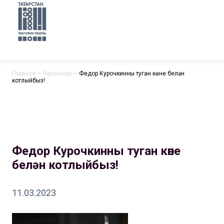
Главная
—
Яңалыклар
—
Федор Курочкинны туган көне белән
котлыйбыз!
Федор Курочкинны туган көне
белән котлыйбыз!
11.03.2023