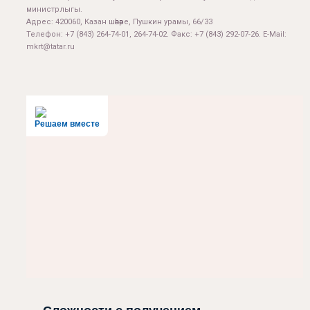
министрлыгы.
Адрес: 420060, Казан шәһәре, Пушкин урамы, 66/33
Телефон: +7 (843) 264-74-01, 264-74-02. Факс: +7 (843) 292-07-26. E-Mail:
mkrt@tatar.ru
Решаем вместе