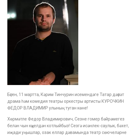
Бүген, 11 мартта, Кәрим Тинчурин исемендәге Татар дәүләт
драма һәм комедия театры оркестры артисты КУРОЧКИН
ФЕДОР ВЛАДИМИР улының туган көне!
Хөрмәтле Федор Владимирович, Сезне гомер бәйрәмегез
белән чын күңелдән котлыйбыз! Сезгә исәнлек-саулык, бәхет,
иҗади уңышлар, озак еллар дәвамында театр сөючеләрне