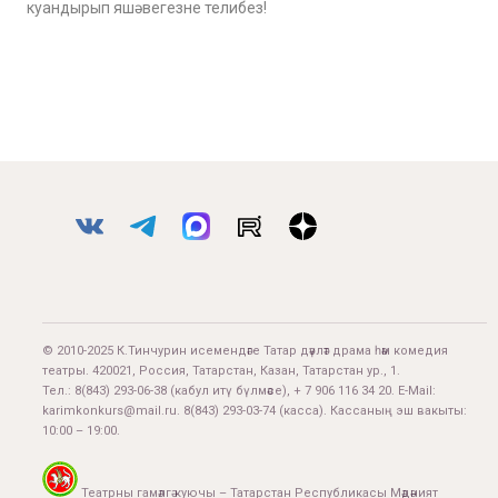
куандырып яшәвегезне телибез!
© 2010-2025 К.Тинчурин исемендәге Татар дәүләт драма һәм комедия
театры. 420021, Россия, Татарстан, Казан, Татарстан ур., 1.
Тел.:
8(843) 293-06-38
(кабул итү бүлмәсе), + 7 906 116 34 20. E-Mail:
karimkonkurs@mail.ru
.
8(843) 293-03-74
(касса). Кассаның эш вакыты:
10:00 – 19:00.
Театрны гамәлгә куючы – Татарстан Республикасы Мәдәният