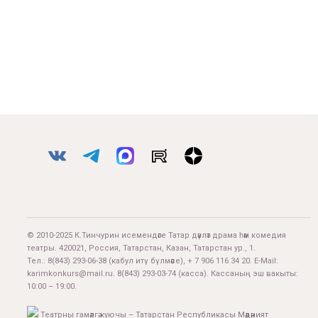
© 2010-2025 К.Тинчурин исемендәге Татар дәүләт драма һәм комедия
театры. 420021, Россия, Татарстан, Казан, Татарстан ур., 1.
Тел.:
8(843) 293-06-38
(кабул итү бүлмәсе), + 7 906 116 34 20. E-Mail:
karimkonkurs@mail.ru
.
8(843) 293-03-74
(касса). Кассаның эш вакыты:
10:00 – 19:00.
Театрны гамәлгә куючы – Татарстан Республикасы Мәдәният