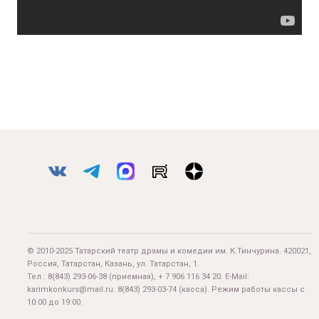
© 2010-2025 Татарский театр драмы и комедии им. К.Тинчурина. 420021,
Россия, Татарстан, Казань, ул. Татарстан, 1.
Тел.:
8(843) 293-06-38
(приемная), + 7 906 116 34 20. E-Mail:
karimkonkurs@mail.ru
.
8(843) 293-03-74
(касса). Режим работы кассы с
10:00 до 19:00.