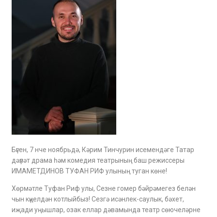
Бүген, 7 нче ноябрьдә, Кәрим Тинчурин исемендәге Татар
дәүләт драма һәм комедия театрының баш режиссеры
ИМАМЕТДИНОВ ТУФАН РИФ улының туган көне!
Хөрмәтле Туфан Риф улы, Сезне гомер бәйрәмегез белән
чын күңелдән котлыйбыз! Сезгә исәнлек-саулык, бәхет,
иҗади уңышлар, озак еллар дәвамында театр сөючеләрне