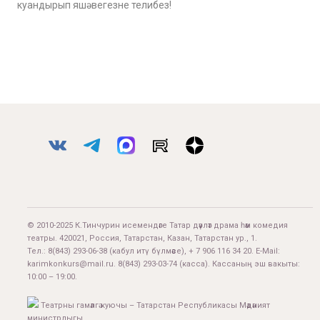
куандырып яшәвегезне телибез!
© 2010-2025 К.Тинчурин исемендәге Татар дәүләт драма һәм комедия
театры. 420021, Россия, Татарстан, Казан, Татарстан ур., 1.
Тел.:
8(843) 293-06-38
(кабул итү бүлмәсе), + 7 906 116 34 20. E-Mail:
karimkonkurs@mail.ru
.
8(843) 293-03-74
(касса). Кассаның эш вакыты:
10:00 – 19:00.
Театрны гамәлгә куючы – Татарстан Республикасы Мәдәният
министрлыгы.