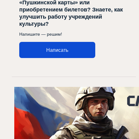
«Пушкинской карты» или
приобретением билетов? Знаете, как
улучшить работу учреждений
культуры?
Напишите — решим!
Написать