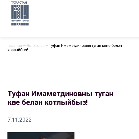
Главная
—
Яңалыклар
—
Туфан Имаметдиновны туган көне белән
котлыйбыз!
Туфан Имаметдиновны туган
көне белән котлыйбыз!
7.11.2022