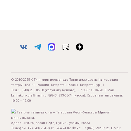
© 2010-2025 К.Тинчурин исемендәге Татар дәүләт драма һәм комедия
театры. 420021, Россия, Татарстан, Казан, Татарстан ур., 1.
Тел.:
8(843) 293-06-38
(кабул итү бүлмәсе), + 7 906 116 34 20. E-Mail:
karimkonkurs@mail.ru
.
8(843) 293-03-74
(касса). Кассаның эш вакыты:
10:00 – 19:00.
Театрны гамәлгә куючы – Татарстан Республикасы Мәдәният
министрлыгы.
Адрес: 420060, Казан шәһәре, Пушкин урамы, 66/33
Телефон: +7 (843) 264-74-01, 264-74-02. Факс: +7 (843) 292-07-26. E-Mail: