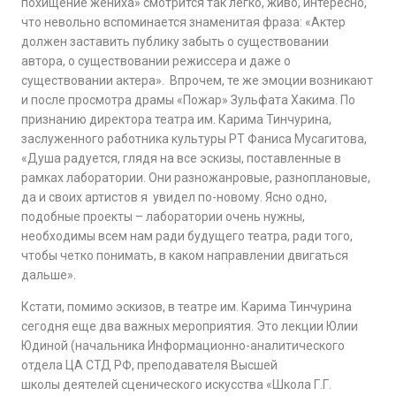
похищение жениха» смотрится так легко, живо, интересно,
что невольно вспоминается знаменитая фраза: «Актер
должен заставить публику забыть о существовании
автора, о существовании режиссера и даже о
существовании актера». Впрочем, те же эмоции возникают
и после просмотра драмы «Пожар» Зульфата Хакима. По
признанию директора театра им. Карима Тинчурина,
заслуженного работника культуры РТ Фаниса Мусагитова,
«Душа радуется, глядя на все эскизы, поставленные в
рамках лаборатории. Они разножанровые, разноплановые,
да и своих артистов я увидел по-новому. Ясно одно,
подобные проекты – лаборатории очень нужны,
необходимы всем нам ради будущего театра, ради того,
чтобы четко понимать, в каком направлении двигаться
дальше».
Кстати, помимо эскизов, в театре им. Карима Тинчурина
сегодня еще два важных мероприятия. Это лекции Юлии
Юдиной (начальника Информационно-аналитического
отдела ЦА СТД РФ, преподавателя Высшей
школы деятелей сценического искусства «Школа Г.Г.