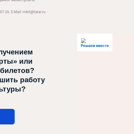
дәният министрлыгы.
07-26. E-Mail: mkrt@tatar.ru
Решаем вместе
лучением
рты» или
 билетов?
чшить работу
льтуры?