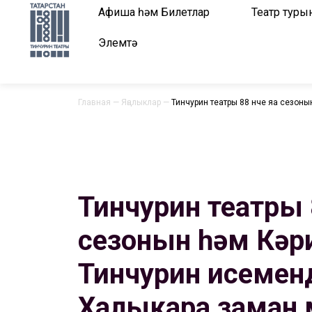
Афиша һәм Билетлар
Театр туры
Элемтә
Главная
—
Яңалыклар
—
Тинчурин театры 88 нче яңа сезо
Тинчурин театры 8
сезонын һәм Кәр
Тинчурин исемен
Халыкара заман 