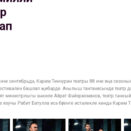
тр
ап
нче сентябрьдә, Кәрим Тинчурин театры 88 нче яңа сезон
фестивален башлап җибәрде. Ачылыш тантанасында театр 
т министрлыгы вәкиле Айрат Фәйзрахманов, театр тәнкы
е язучы Рабит Батулла исә бүгенге истәлекле көндә Кәрим