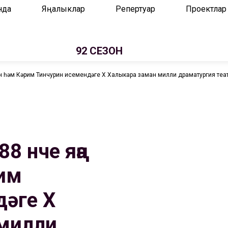
нда
Яңалыклар
Репертуар
Проектлар
92 СЕЗОН
нын һәм Кәрим Тинчурин исемендәге Х Халыкара заман милли драматургия те
8 нче яңа
им
дәге Х
милли