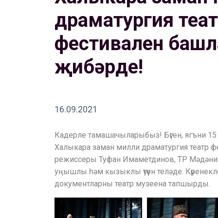
драматургия теа
фестивален башл
җибәрде!
16.09.2021
Кадерле тамашачыларыбыз! Бүген, ягъни 15 
Халыкара заман милли драматургия театр 
режиссеры Туфан Имаметдинов, ТР Мәдәния
уңышлы һәм кызыклы үтүен теләде. Күренекл
документларны театр музеена тапшырды.