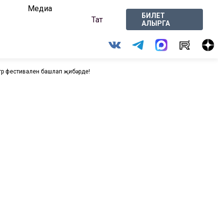
Медиа
БИЛЕТ
Тат
АЛЫРГА
атр фестивален башлап җибәрде!