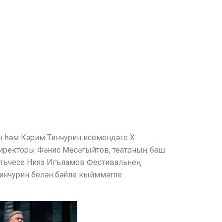
ын һәм Кәрим Тинчурин исемендәге Х
директоры Фәнис Мөсәгыйтов, театрның баш
йтьчесе Нияз Игъламов Фестивальнең
 Тинчурин белән бәйле кыйммәтле