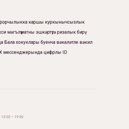
ррорчылыкка каршы куркынычсызлык
си мәгълүматны эшкәртүгә ризалык бирү
а Бала хокуклары буенча вәкаләтле вәкил
Х мессенджерында цифрлы ID
 10:00 – 19:00.