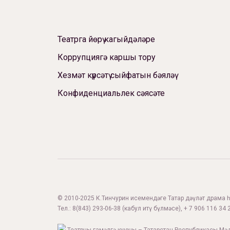
Театрга йөрү кагыйдәләре
Коррупциягә каршы тору
Хезмәт күрсәтү сыйфатын бәяләү
Конфиденциальлек сәясәте
© 2010-2025 К.Тинчурин исемендәге Татар дәүләт драма һә
Тел.:
8(843) 293-06-38
(кабул итү бүлмәсе), + 7 906 116 34 2