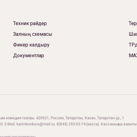
Техник райдер
Те
Залның схемасы
Шәх
Фикер калдыру
ТРд
Документлар
МА
м комедия театры. 420021, Россия, Татарстан, Казан, Татарстан ур., 1.
0. E-Mail:
karimkonkurs@mail.ru
.
8(843) 293-03-74
(касса). Кассаның эш вакыты: