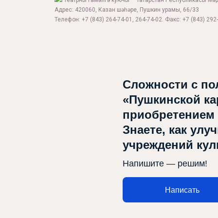
Театрны гамәлгә куючы – Татарстан Республикасы Мә
Адрес: 420060, Казан шәһәре, Пушкин урамы, 66/33
Телефон: +7 (843) 264-74-01, 264-74-02. Факс: +7 (843) 292-
Сложности с по
«Пушкинской ка
Афиша
приобретением
Театр турында
Знаете, как улу
Яңалыклар
учреждений ку
Репертуар
Напишите — решим!
Проектлар
Написать
Медиа
Элемтә