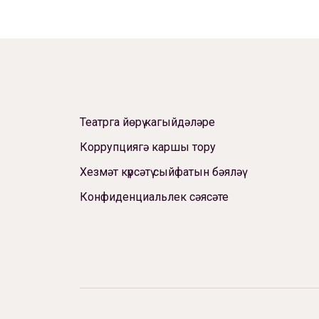
Театрга йөрү кагыйдәләре
Коррупциягә каршы тору
Хезмәт күрсәтү сыйфатын бәяләү
Конфиденциальлек сәясәте