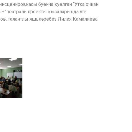
инсценировкасы буенча куелган “Утка очкан
+” театраль проекты кысаларында үтте.
сов, талантлы яшьләребез Лилия Камалиева