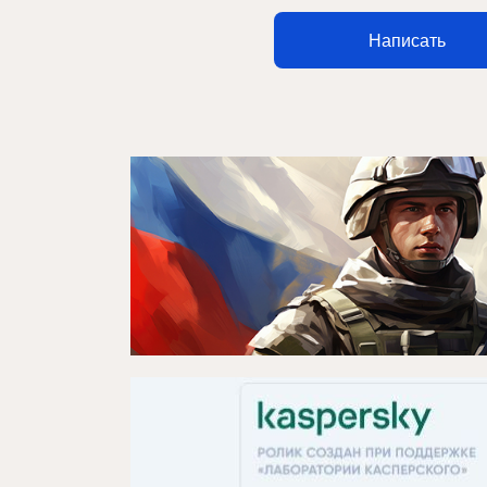
Афиша
Написать
Театр турында
Яңалыклар
Репертуар
Проектлар
Медиа
Элемтә