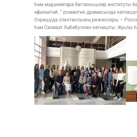
һәм мәдәниятара багланышлар институты бе
күбәләктәй…” романтик драмасында катнашуч
Очрашуда спектакльнең режиссеры – Россия
һәм Салават Хәбибуллин катнашты. Җылы һ