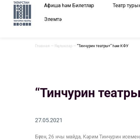
Афиша һәм Билетлар
Театр туры
Элемтә
Главная
—
Яңалыклар
—
“Тинчурин театры+” һәм КФУ
“Тинчурин театры
27.05.2021
Бүген, 26 нчы майда, Кәрим Тинчурин исеме