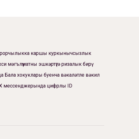
ррорчылыкка каршы куркынычсызлык
си мәгълүматны эшкәртүгә ризалык бирү
а Бала хокуклары буенча вәкаләтле вәкил
Х мессенджерында цифрлы ID