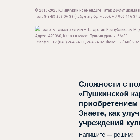
© 2010-2025 К.Тинчурин исемендәге Татар дәүләт драма һә
Тел.:
8(843) 293-06-38
(кабул итү бүлмәсе), + 7 906 116 34 2
Театрны гамәлгә куючы – Татарстан Республикасы Мә
Адрес: 420060, Казан шәһәре, Пушкин урамы, 66/33
Телефон: +7 (843) 264-74-01, 264-74-02. Факс: +7 (843) 292-
Сложности с по
«Пушкинской ка
приобретением
Знаете, как улу
учреждений ку
Напишите — решим!