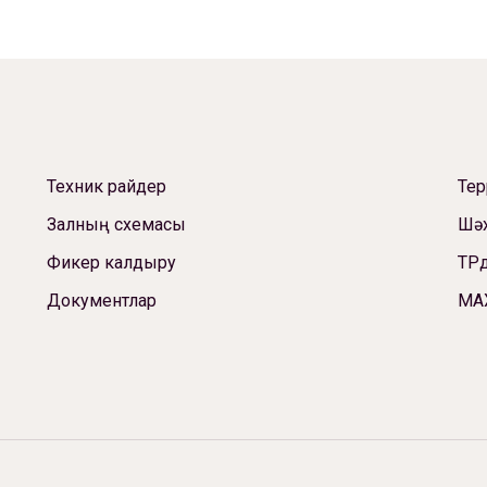
Техник райдер
Те
Залның схемасы
Шәх
Фикер калдыру
ТРд
Документлар
МА