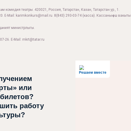
м комедия театры. 420021, Россия, Татарстан, Казан, Татарстан ур., 1.
0. E-Mail:
karimkonkurs@mail.ru
.
8(843) 293-03-74
(касса). Кассаның эш вакыты:
дәният министрлыгы.
07-26. E-Mail: mkrt@tatar.ru
Решаем вместе
лучением
рты» или
 билетов?
чшить работу
льтуры?