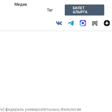
Медиа
БИЛЕТ
Тат
АЛЫРГА
 буе) федераль университетының Филология