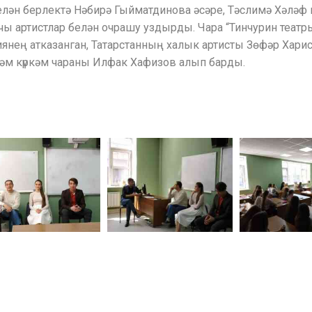
лән берлектә Нәбирә Гыйматдинова әсәре, Тәслимә Хәләф 
ы артистлар белән очрашу уздырды. Чара “Тинчурин театры
нең атказанган, Татарстанның халык артисты Зөфәр Хари
әм күркәм чараны Илфак Хафизов алып барды.