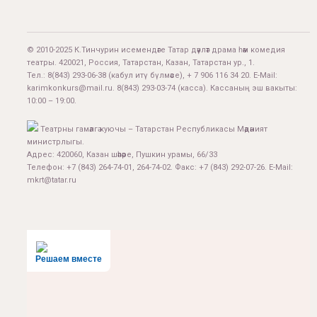
© 2010-2025 К.Тинчурин исемендәге Татар дәүләт драма һәм комедия
театры. 420021, Россия, Татарстан, Казан, Татарстан ур., 1.
Тел.:
8(843) 293-06-38
(кабул итү бүлмәсе), + 7 906 116 34 20. E-Mail:
karimkonkurs@mail.ru
.
8(843) 293-03-74
(касса). Кассаның эш вакыты:
10:00 – 19:00.
Театрны гамәлгә куючы – Татарстан Республикасы Мәдәният
министрлыгы.
Адрес: 420060, Казан шәһәре, Пушкин урамы, 66/33
Телефон: +7 (843) 264-74-01, 264-74-02. Факс: +7 (843) 292-07-26. E-Mail:
mkrt@tatar.ru
Решаем вместе