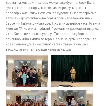
драма һәм комедия театры, күркәм гадәт буенча, Бөек Ватан
сугышы ветераннары, тыл хезмәтчәннәре, сугыш чоры
балалары өчен хәйрия спектакле күрсәтте. Быел театрыбыз
ветераннар игътибарына соңгы премьераларыбызның
берсе – Н.Гыйматдинова әсәре, Т.Хәләф инсценировкасы буенча
куелган “Утка очкан күбәләктәй…” романтик драмасын тәкъдим
итте. Казан шәһәреннән, шулай ук Татарстанның башка
районнарыннан килгән ветераннарыбыз сугыш елларында
ире урынына урманчы булып калган хатын язмышын
тасфирлаган спектакльдән канәгать калды.