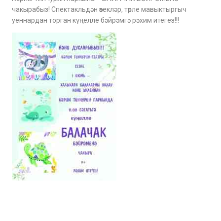
чакырабыз! Спектакльдән өзекләр, төрле мавыктыргыч
уеннардан торган күңелле бәйрәмгә рәхим итегез!!!