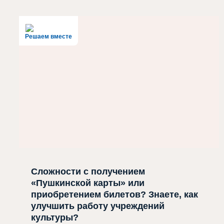
Решаем вместе
Сложности с получением
«Пушкинской карты» или
приобретением билетов? Знаете, как
улучшить работу учреждений
культуры?