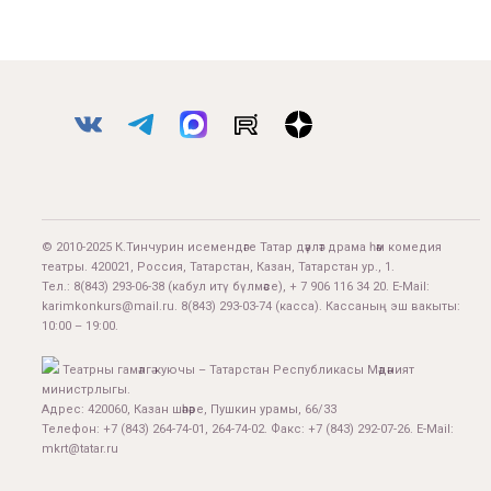
© 2010-2025 К.Тинчурин исемендәге Татар дәүләт драма һәм комедия
театры. 420021, Россия, Татарстан, Казан, Татарстан ур., 1.
Тел.:
8(843) 293-06-38
(кабул итү бүлмәсе), + 7 906 116 34 20. E-Mail:
karimkonkurs@mail.ru
.
8(843) 293-03-74
(касса). Кассаның эш вакыты:
10:00 – 19:00.
Театрны гамәлгә куючы – Татарстан Республикасы Мәдәният
министрлыгы.
Адрес: 420060, Казан шәһәре, Пушкин урамы, 66/33
Телефон: +7 (843) 264-74-01, 264-74-02. Факс: +7 (843) 292-07-26. E-Mail:
mkrt@tatar.ru