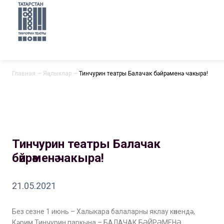
Главная
—
Яңалыклар
—
Тинчурин театры Балачак бәйрәменә чакыра!
Тинчурин театры Балачак
бәйрәменә чакыра!
21.05.2021
Без сезне 1 июнь – Халыкара балаларны яклау көнендә,
Кәрим Тинчурин паркына – БАЛАЧАК БӘЙРӘМЕНӘ