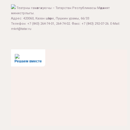
Театрны гамәлгә куючы – Татарстан Республикасы Мәдәният
министрлыгы.
Адрес: 420060, Казан шәһәре, Пушкин урамы, 66/33
Телефон: +7 (843) 264-74-01, 264-74-02. Факс: +7 (843) 292-07-26. E-Mail:
mkrt@tatar.ru
Решаем вместе