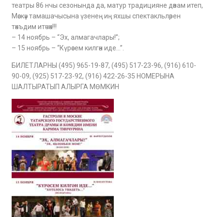
театры 86 нчы сезонында да, матур традицияне дәвам итеп,
Мәскәү тамашачысына үзенең иң яхшы спектакльләрен
тәкъдим итәчәк!!!
– 14 ноябрь – “Эх, алмагачлары!”;
– 15 ноябрь – “Күрәсем килгән иде…”.
БИЛЕТЛАРНЫ (495) 965-19-87, (495) 517-23-96, (916) 610-
90-09, (925) 517-23-92, (916) 422-26-35 НОМЕРЫНА
ШАЛТЫРАТЫП АЛЫРГА МӨМКИН