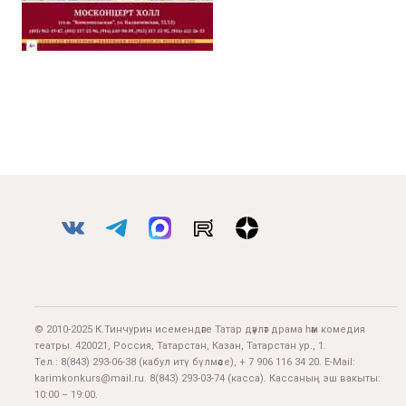
© 2010-2025 К.Тинчурин исемендәге Татар дәүләт драма һәм комедия
театры. 420021, Россия, Татарстан, Казан, Татарстан ур., 1.
Тел.:
8(843) 293-06-38
(кабул итү бүлмәсе), + 7 906 116 34 20. E-Mail:
karimkonkurs@mail.ru
.
8(843) 293-03-74
(касса). Кассаның эш вакыты:
10:00 – 19:00.