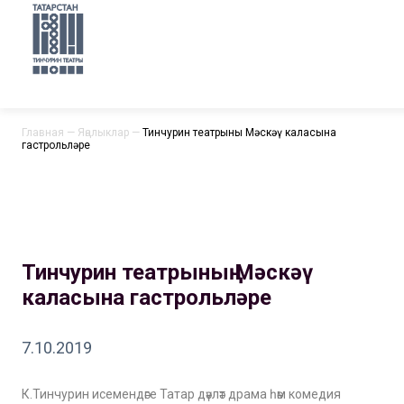
Главная
—
Яңалыклар
—
Тинчурин театрының Мәскәү каласына
гастрольләре
Тинчурин театрының Мәскәү
каласына гастрольләре
7.10.2019
К.Тинчурин исемендәге Татар дәүләт драма һәм комедия