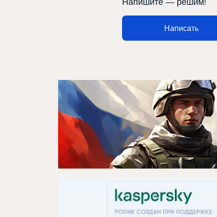
Напишите — решим!
Медиа
Элемтә
Написать