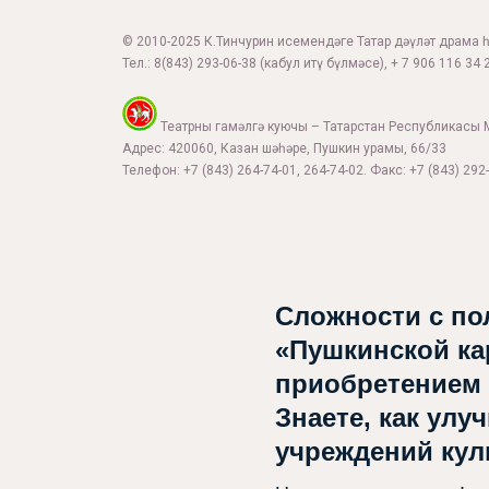
© 2010-2025 К.Тинчурин исемендәге Татар дәүләт драма һә
Тел.:
8(843) 293-06-38
(кабул итү бүлмәсе), + 7 906 116 34 2
Театрны гамәлгә куючы – Татарстан Республикасы 
Адрес: 420060, Казан шәһәре, Пушкин урамы, 66/33
Телефон: +7 (843) 264-74-01, 264-74-02. Факс: +7 (843) 292-
Афиша
Сложности с по
Театр турында
«Пушкинской ка
Яңалыклар
приобретением
Репертуар
Знаете, как улу
учреждений ку
Проектлар