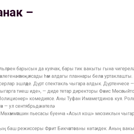
анак –
ләрен барысын да куячак, бары тик вакыты гына чигерелә. 
легенә нәтиҗә ясады һәм алдагы планнары белән уртаклашты.
серлар эшләде. Дүрт спектакль чыгара алдык. Дүртенчесе —
ыгарга тиеш иде», — диде тетар директоры Фәнис Мөсәгыйто
олиционер» комедиясе. Аны Туфан Имаметдинов куя. Рольләр
 — ул сентябрьдә көтелә.
л Мөхәммәтшин пьесасы буенча «Асыл кош» мюзиклын чыгары
ың баш режиссеры Фәрит Бикчәнтәевны көтә идек. Аның вакы