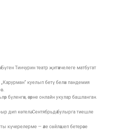
Бүген Тинчурин театр җитәкчелеге матбугат
 „Карурман“ куелып бетү белән пандемия
в.
 бүленгән, әсәрне онлайн укулар башланган.
р дип көтелә. Сентябрьдә булырга тиешле
ты күчерелерме — әле сөйләшеп бетерәсе