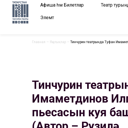
Афиша һәм Билетлар
Театр турын
Элемтә
Главная
—
Яңалыклар
—
Тинчурин театрында Туфан Имамет
Тинчурин театры
Имаметдинов Илг
пьесасын куя б
(Автор – Рузилә