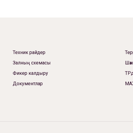
Техник райдер
Те
Залның схемасы
Шәх
Фикер калдыру
ТРд
Документлар
МА