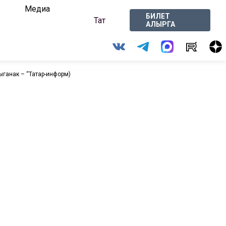
Медиа
БИЛЕТ
Тат
АЛЫРГА
ганак – “Татар-информ)