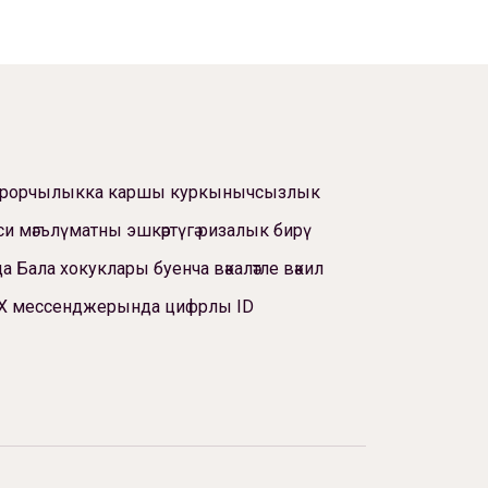
ррорчылыкка каршы куркынычсызлык
си мәгълүматны эшкәртүгә ризалык бирү
а Бала хокуклары буенча вәкаләтле вәкил
Х мессенджерында цифрлы ID