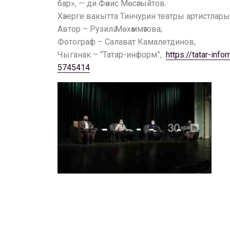
бар», — ди Фәнис Мөсәгыйтов.
Хәзерге вакытта Тинчурин театры артистлары җ
Автор – Рузилә Мөхәммәтова;
Фотограф – Салават Камалетдинов;
Чыганак – “Татар-информ”,
https://tatar-inf
5745414