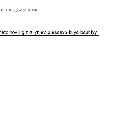
рне дәвам итәчәк.
ametdinov-ilgiz-z-yniev-piesasyn-kuya-bashlyy-