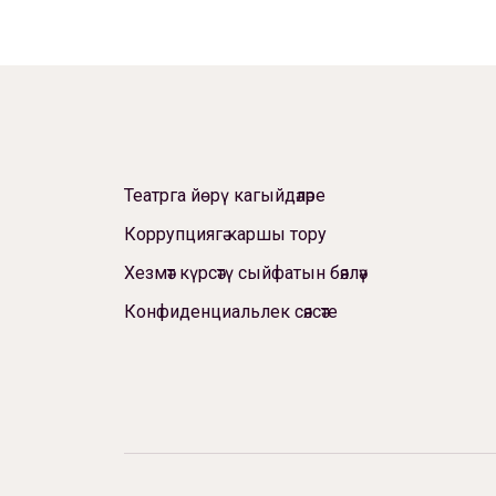
Театрга йөрү кагыйдәләре
Коррупциягә каршы тору
Хезмәт күрсәтү сыйфатын бәяләү
Конфиденциальлек сәясәте