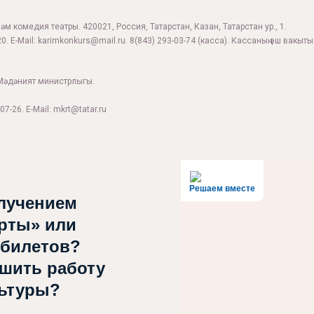
м комедия театры. 420021, Россия, Татарстан, Казан, Татарстан ур., 1.
0. E-Mail:
karimkonkurs@mail.ru
.
8(843) 293-03-74
(касса). Кассаның эш вакыты:
Мәдәният министрлыгы.
07-26. E-Mail: mkrt@tatar.ru
Решаем вместе
лучением
рты» или
 билетов?
чшить работу
льтуры?