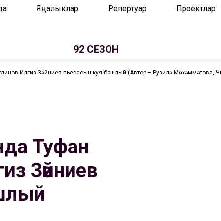
да
Яңалыклар
Репертуар
Проектлар
92 СЕЗОН
динов Илгиз Зәйниев пьесасын куя башлый (Автор – Рузилә Мөхәммәтова, Чы
нда Туфан
из Зәйниев
ашлый