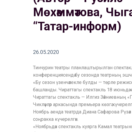
Мөхәммәтова, Чыг
“Татар-информ)
26.05.2020
Тинчурин театры планлаштырылган спектакль
конференциясендә бу сезонда театрның эшчән
«Бу сезон үзенчәлекле булды — төрле режис
башланды. Чираттагы спектакль 18 июньдә ч
Чираттагы спектакль — Илгиз Зәйниевның «П
Чикләүләр аркасында премьера көзгә күчерелгән
Ноябрь аенда театрда Диана Сафарова Рүзә
соңракка күчерелгән.
«Ноябрьдән спектакль куярга Камал театрын