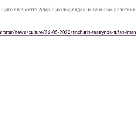
әйге ялга китте. Алар 2 июльдә ялдан чыгачак һәм репетициялә
orm.tatar/news/culture/26-05-2020/tinchurin-teatrynda-tufan-im