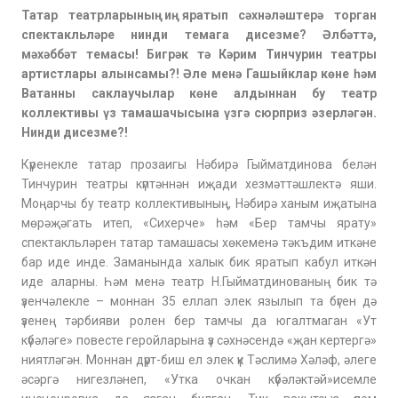
Татар театрларының иң яратып сәхнәләштерә торган
спектакльләре нинди темага дисезме? Әлбәттә,
мәхәббәт темасы! Бигрәк тә Кәрим Тинчурин театры
артистлары алынсамы?! Әле менә Гашыйклар көне һәм
Ватанны саклаучылар көне алдыннан бу театр
коллективы үз тамашачысына үзгә сюрприз әзерләгән.
Нинди дисезме?!
Күренекле татар прозаигы Нәбирә Гыйматдинова белән
Тинчурин театры күптәннән иҗади хезмәттәшлектә яши.
Моңарчы бу театр коллективының, Нәбирә ханым иҗатына
мөрәҗәгать итеп, «Сихерче» һәм «Бер тамчы ярату»
спектакльләрен татар тамашасы хөкеменә тәкъдим иткәне
бар иде инде. Заманында халык бик яратып кабул иткән
иде аларны. Һәм менә театр Н.Гыйматдинованың бик тә
үзенчәлекле – моннан 35 еллап элек язылып та бүген дә
үзенең тәрбияви ролен бер тамчы да югалтмаган «Ут
күбәләге» повесте геройларына үз сәхнәсендә «җан кертергә»
ниятләгән. Моннан дүрт-биш ел элек үк Тәслимә Хәләф, әлеге
әсәргә нигезләнеп, «Утка очкан күбәләктәй»исемле