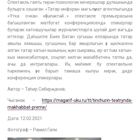
Спектакль гаять тирән психологик кичерешләр дулкынында
булырга охшаган. «Татар-информ» мәгълүмат агентлыгында
«Утка очкан күбәләктәй…» спектакле премьерасына
багышланган матбугат конференциясендә спикерлар
буларак катнашучылар журналистларга шулай дип вәгъдә
иттеләр. Дәһшәтле Бөек Ватан сугышы елларында татар
авылы язмышы, сугышның бар авырлыгын үз җилкәсенә
алган татар хатын-кызының җан сыкравы, ир-ат һәм хатын-
кыз мөнәсәбәтләре, соңлап килгән мәхәббәтнең татлы да,
ачы да интригалары… Иң мөһиме: бу спектакльне
һәркемнең үзе барып тамаша кылуы кирәк, диде
конференция спикерлары.
Автор – Таһир Сабирҗанов;
Чыганак –
https://magarif-uku.ru/tt/tinchurin-teatrynda-
makhabbat-preme/
Дата: 12.02.2021
Фотограф – Рамил Гали.