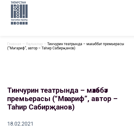
Главная
—
Яңалыклар
—
Тинчурин театрында – мәхәббәт премьерасы
(“Мәгариф”, автор – Таһир Сабирҗанов)
Тинчурин театрында – мәхәббәт
премьерасы (“Мәгариф”, автор –
Таһир Сабирҗанов)
18.02.2021