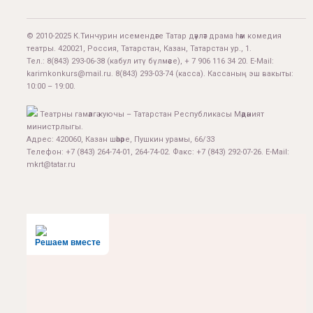
© 2010-2025 К.Тинчурин исемендәге Татар дәүләт драма һәм комедия
театры. 420021, Россия, Татарстан, Казан, Татарстан ур., 1.
Тел.:
8(843) 293-06-38
(кабул итү бүлмәсе), + 7 906 116 34 20. E-Mail:
karimkonkurs@mail.ru
.
8(843) 293-03-74
(касса). Кассаның эш вакыты:
10:00 – 19:00.
Театрны гамәлгә куючы – Татарстан Республикасы Мәдәният
министрлыгы.
Адрес: 420060, Казан шәһәре, Пушкин урамы, 66/33
Телефон: +7 (843) 264-74-01, 264-74-02. Факс: +7 (843) 292-07-26. E-Mail:
mkrt@tatar.ru
Решаем вместе