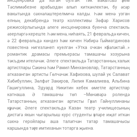
инсценровка да язган булган. Тик вакытсыз үлем
Тәслимәбезне арабыздан алып киткәнлектән, бу әсәр
вакытында сәхнәләштерелмичә калды. Һәм менә узган
елның декабрендә театр коллективы Зөфәр Харисов
режисс
ё
рлыгында әлеге инсценировка буенча спектакль
әзерләргә кереште. Һәм менә, ниһаять, 21 февральдә кичен,
ә 22 февральдә көндез һәм кичен Нәбирә Гыйматдинова
повестена нигезләнеп куелган «Утка очкан күбәләктәй…»
романтик драмасы премьерасы тамашачы хозурына
тәкъдим ителәчәк. Әлеге спектакльдә Татарстанның халык
артистлары Сәкинә һәм Рамил Минхановлар, Татарстанның
атказанган артисты Гөлчәчәк Хафизова, шулай ук Салават
Хәбибуллин, Зөлфәт Закиров, Лилия Камалиева, Альбина
Гашигуллина, Эдуард Никитин кебек өметле артистлар
катнаша. Ә тамашачы төп –Мөнәвәрә ролендә
Татарстанның атказанган артисты Гүзәл Гайнуллинаны
күрәчәк. Әлеге спектакльдә Казан театр училищесының
дистәгә якын чыгарылыш курс студенты үзләре иҗат иткән
сәхнә геройлары аша таләпчән татар тамашачысы
каршында тәүге имтиханын тотарга җыена.