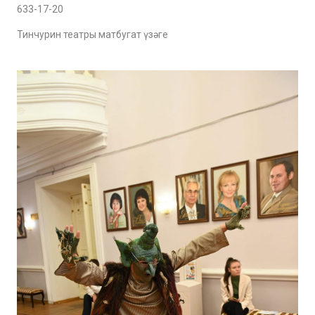
633-17-20
Тинчурин театры матбугат үзәге