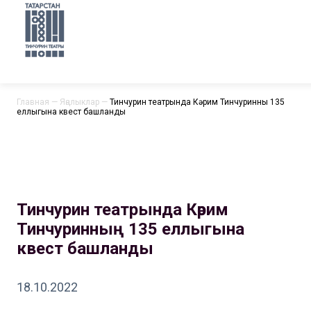
Главная
—
Яңалыклар
—
Тинчурин театрында Кәрим Тинчуринның 135
еллыгына квест башланды
Тинчурин театрында Кәрим
Тинчуринның 135 еллыгына
квест башланды
18.10.2022