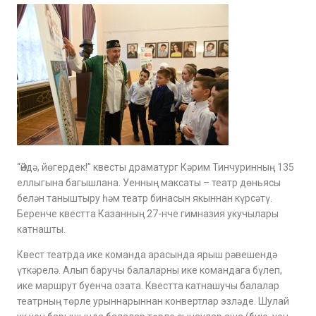
“Әйдә, йөгердек!” квесты драматург Кәрим Тинчуринның 135
еллыгына багышлана. Уенның максаты – театр дөньясы
белән таныштыру һәм театр бинасын якыннан күрсәтү.
Беренче квестта Казанның 27-нче гимназия укучылары
катнашты.
Квест театрда ике команда арасында ярыш рәвешендә
үткәрелә. Алып баручы балаларны ике командага бүлеп,
ике маршрут буенча озата. Квестта катнашучы балалар
театрның төрле урыннарыннан конвертлар эзләде. Шулай