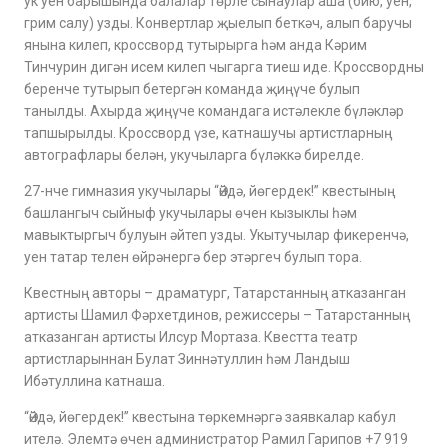
ук уен барышында балалар төрле сынаулар аша (бию, уен,
грим салу) узды. Конвертлар җыелып беткәч, алып баручы
янына килеп, кроссворд тутырырга һәм анда Кәрим
Тинчурин дигән исем килеп чыгарга тиеш иде. Кроссвордны
беренче тутырып бетергән команда җиңүче булып
танылды. Ахырда җиңүче командага истәлекле бүләкләр
тапшырылды. Кроссворд үзе, катнашучы артистларның
автографлары белән, укучыларга бүләккә бирелде.
27-нче гимназия укучылары “Әйдә, йөгердек!” квестының
башлангыч сыйныф укучылары өчен кызыклы һәм
мавыктыргыч булуын әйтеп узды. Укытучылар фикеренчә,
уен татар телен өйрәнергә бер этәргеч булып тора.
Квестның авторы – драматург, Татарстанның атказанган
артисты Шамил Фәрхетдинов, режиссеры – Татарстанның
атказанган артисты Илсур Мортаза. Квестта театр
артистларыннан Булат Зиннәтуллин һәм Ландыш
Ибәтуллина катнаша.
“Әйдә, йөгердек!” квестына төркемнәргә заявкалар кабул
ителә. Элемтә өчен администратор Рамил Гарипов +7 919