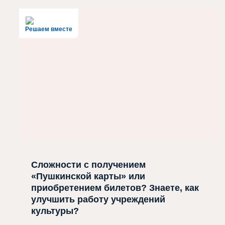
Решаем вместе
Сложности с получением
«Пушкинской карты» или
приобретением билетов? Знаете, как
улучшить работу учреждений
культуры?